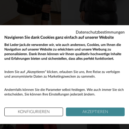
Datenschutzbestimmungen
OAKWOOD
SCHOTT
Navigieren Sie dank Cookies ganz einfach auf unserer Website
HYPER NOIR 501: Echtes Schafsleder, matelassiert, ideal für Herbst.
Lange gesteppte Daunenjacke mit schwarzer Kapuze
Bei Leder-jack.de verwenden wir, wie auch anderswo, Cookies, um Ihnen die
199,00 €
149,00 €
379,00 €
199,00 €
Navigation auf unserer Website zu erleichtern und unsere Werbung zu
personalisieren. Dank ihnen können wir Ihnen qualitativ hochwertige Inhalte
AKTION
−47 %
AKTION
−25 %
und Erfahrungen bieten und sicherstellen, dass alles perfekt funktioniert.
Would you like to be redirected to our English site?
Indem Sie auf „Akzeptieren“ klicken, erlauben Sie uns, Ihre Reise zu verfolgen
No
und anonymisierte Daten zu Marketingzwecken zu sammeln.
Yes
Andernfalls können Sie die Parameter selbst festlegen. Wie auch immer Sie sich
entscheiden, Sie können Ihre Einstellungen jederzeit ändern.
VERFÜGBARE GRÖSSEN
VERFÜGBARE GRÖSSEN
KONFIGURIEREN
AKZEPTIEREN
M
L
XL
XS
S
L
XL
2XL