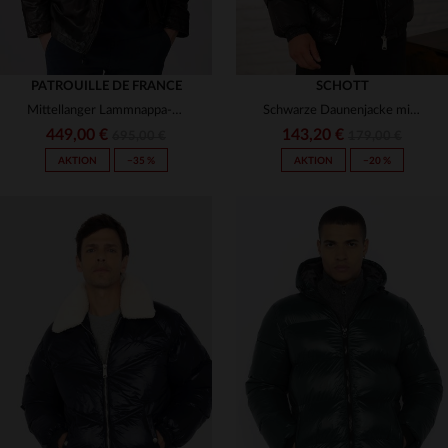
PATROUILLE DE FRANCE
SCHOTT
Mittellanger Lammnappa-Blouson - Hommage an die Patrouille de France.
Schwarze Daunenjacke mit Kunstpelzkragen, Oversize-Schnitt
449,00 €
143,20 €
695,00 €
179,00 €
AKTION
−35 %
AKTION
−20 %
VERFÜGBARE GRÖSSEN
VERFÜGBARE GRÖSSEN
M
L
XL
XS
S
M