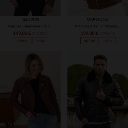
REDSKINS
OAKWOOD
Weiches Lammleder in Cognac: schmal geschnitten, ideal für den Herbst.
Matelassierter Schafsleder-Blouson mit patiniertem Finish.
199,00 €
199,00 €
349,00 €
379,00 €
AKTION
−43 %
AKTION
−47 %
VERFÜGBARE GRÖSSEN
VERFÜGBARE GRÖSSEN
2XL
3XL
S
M
L