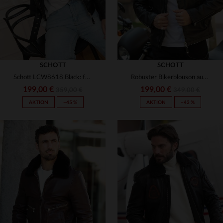
SCHOTT
SCHOTT
Schott LCW8618 Black: femininer Perfecto aus weichem Nappalammleder.
Robuster Bikerblouson aus Lammleder von Schott - zeitlos und stylisch.
199,00 €
199,00 €
359,00 €
349,00 €
AKTION
−45 %
AKTION
−43 %
VERFÜGBARE GRÖSSEN
XS
S
M
L
XL
VERFÜGBARE GRÖSSEN
2XL
M
L
XL
2XL
3XL