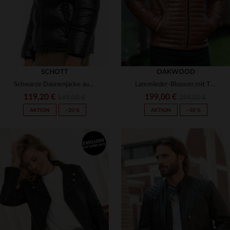
SCHOTT
OAKWOOD
Schwarze Daunenjacke aus Nylon für Herren
Lammleder-Blouson mit Thinsulate - warm, leicht und stilvoll.
119,20 €
199,00 €
149,00 €
399,00 €
AKTION
−20 %
AKTION
−50 %
VERFÜGBARE GRÖSSEN
XS
S
M
L
XL
VERFÜGBARE GRÖSSEN
2XL
3XL
16 ANS
S
M
L