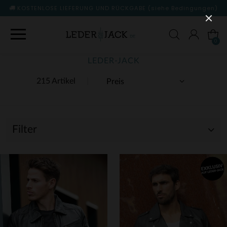
KOSTENLOSE LIEFERUNG UND RÜCKGABE
(siehe Bedingungen)
0
LEDER-JACK
215 Artikel
Filter
(123)
(92)
(1)
(2)