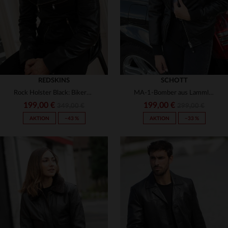
REDSKINS
SCHOTT
Rock Holster Black: Bikerblouson aus Lammleder von Redskins.
MA-1-Bomber aus Lammleder von Schott: weich, leicht und figurbetont.
199,00 €
199,00 €
349,00 €
299,00 €
AKTION
−43 %
AKTION
−33 %
VERFÜGBARE GRÖSSEN
VERFÜGBARE GRÖSSEN
S
M
L
XL
2XL
XS
S
M
L
XL
3XL
2XL