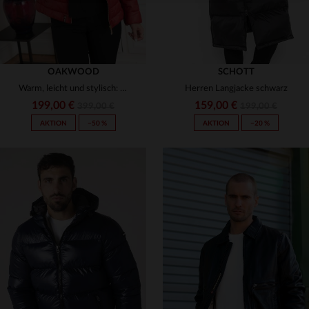
OAKWOOD
SCHOTT
Warm, leicht und stylisch: matelassierter Schafslederblouson in Rot.
Herren Langjacke schwarz
199,00 €
159,00 €
399,00 €
199,00 €
AKTION
−50 %
AKTION
−20 %
VERFÜGBARE GRÖSSEN
VERFÜGBARE GRÖSSEN
S
M
S
L
2XL