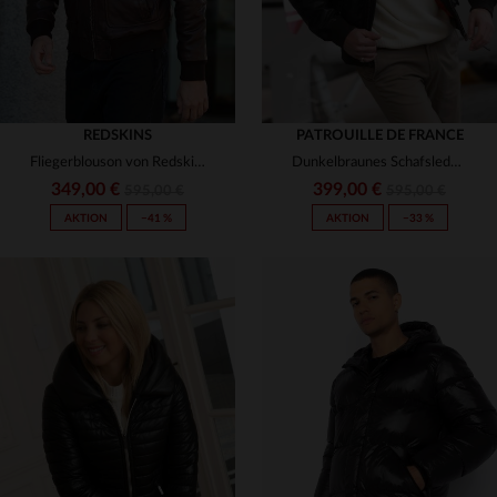
REDSKINS
PATROUILLE DE FRANCE
Fliegerblouson von Redskins aus gegerbtem Schafsleder.
Dunkelbraunes Schafsleder - der Redskins BLOWER DITY in slimfit.
349,00 €
399,00 €
595,00 €
595,00 €
AKTION
−41 %
AKTION
−33 %
VERFÜGBARE GRÖSSEN
VERFÜGBARE GRÖSSEN
M
L
XL
2XL
S
M
L
XL
2XL