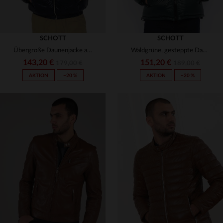
SCHOTT
SCHOTT
Übergroße Daunenjacke aus glänzendem Textil mit Kunstpelzkragen
Waldgrüne, gesteppte Daunenjacke aus Nylon
143,20 €
151,20 €
179,00 €
189,00 €
AKTION
−20 %
AKTION
−20 %
VERFÜGBARE GRÖSSEN
VERFÜGBARE GRÖSSEN
XS
S
M
L
XL
XS
S
M
L
XL
2XL
2XL