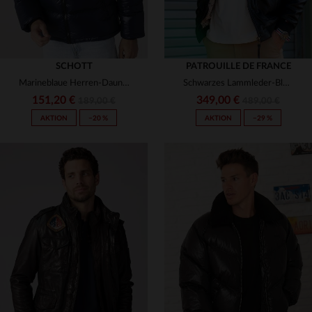
SCHOTT
PATROUILLE DE FRANCE
Marineblaue Herren-Daunenjacke aus Nylon
Schwarzes Lammleder-Blouson im Aviator-Stil - zeitlos und vielseitig.
151,20 €
349,00 €
189,00 €
489,00 €
AKTION
−20 %
AKTION
−29 %
VERFÜGBARE GRÖSSEN
VERFÜGBARE GRÖSSEN
XS
M
L
XL
2XL
S
M
L
XL
3XL