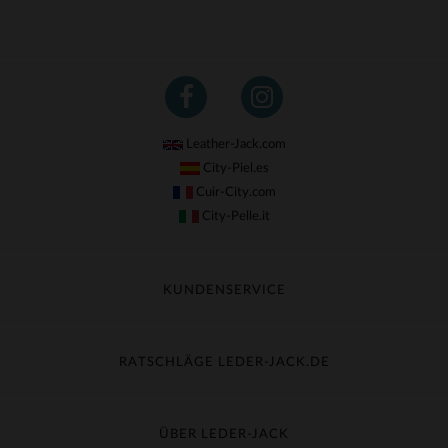
Leather-Jack.com
City-Piel.es
Cuir-City.com
City-Pelle.it
KUNDENSERVICE
Meine Sendung nachverfolgen
Umtausch & Widerruf
RATSCHLÄGE LEDER-JACK.DE
Häufige Fragen
Kostenlose Lieferung
Lederpflege
Kundenservice kontaktieren
Material-Guide
ÜBER LEDER-JACK