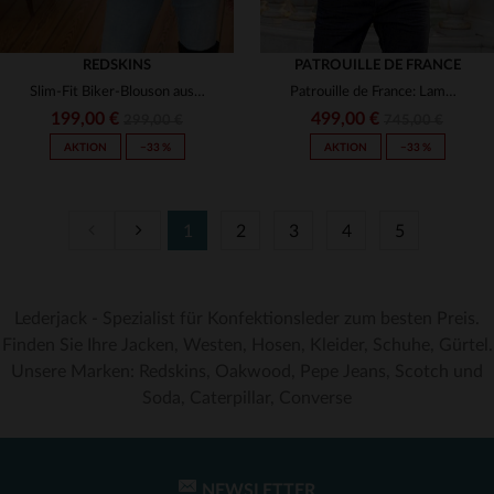
REDSKINS
PATROUILLE DE FRANCE
Slim-Fit Biker-Blouson aus weichem Lammleder in warmem Cognac-Ton.
Patrouille de France: Lammleder-Blouson mit abnehmbarem Kragen.
199,00 €
499,00 €
299,00 €
745,00 €
AKTION
−33 %
AKTION
−33 %
1
2
3
4
5
Lederjack - Spezialist für Konfektionsleder zum besten Preis.
VERFÜGBARE GRÖSSEN
VERFÜGBARE GRÖSSEN
Finden Sie Ihre Jacken, Westen, Hosen, Kleider, Schuhe, Gürtel.
Unsere Marken: Redskins, Oakwood, Pepe Jeans, Scotch und
XS
2XL
3XL
Soda, Caterpillar, Converse
NEWSLETTER