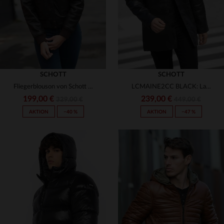
SCHOTT
SCHOTT
Fliegerblouson von Schott aus weichem Lammleder in Dunkelbraun.
LCMAINE2CC BLACK: Lammlederblouson von Schott, warm und klassisch.
199,00 €
239,00 €
329,00 €
449,00 €
AKTION
−40 %
AKTION
−47 %
VERFÜGBARE GRÖSSEN
S
M
L
XL
2XL
VERFÜGBARE GRÖSSEN
S
M
L
XL
2XL
3XL