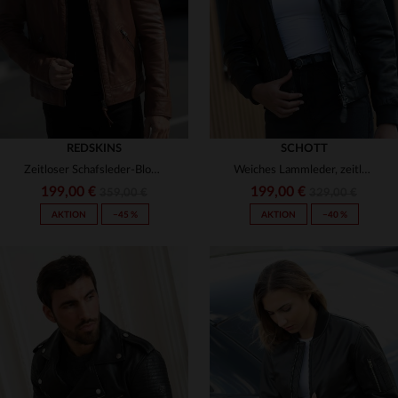
3XL
3XL
REDSKINS
SCHOTT
Zeitloser Schafsleder-Blouson in Cognac mit matelierten Schultern.
Weiches Lammleder, zeitloses Design: Der Schott LCW9185 in Schwarz.
199,00 €
199,00 €
359,00 €
329,00 €
AKTION
−45 %
AKTION
−40 %
VERFÜGBARE GRÖSSEN
S
M
L
XL
2XL
VERFÜGBARE GRÖSSEN
3XL
S
M
L
XL
2XL