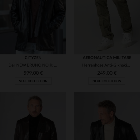
(11)
(15)
(9)
(2)
(3)
(1)
(1)
(2)
(1)
(4)
CITYZEN
AERONAUTICA MILITARE
(15)
(23)
Der NEW BRUNO NOIR: feines Lammleder, regular Fit, zeitloser Stil.
Herrenhose Anti-G khakigrün
(2)
(7)
599,00 €
249,00 €
(1)
(8)
NEUE KOLLEKTION
NEUE KOLLEKTION
(9)
(3)
(1)
(9)
(3)
(19)
(7)
(1)
(1)
VERFÜGBARE GRÖSSEN
VERFÜGBARE GRÖSSEN
(12)
(1)
(8)
(9)
50
52
54
56
58
46
48
52
54
56
(4)
(3)