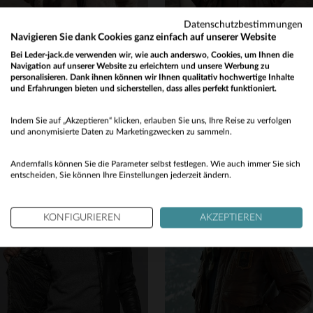
Datenschutzbestimmungen
Navigieren Sie dank Cookies ganz einfach auf unserer Website
Bei Leder-jack.de verwenden wir, wie auch anderswo, Cookies, um Ihnen die
Navigation auf unserer Website zu erleichtern und unsere Werbung zu
personalisieren. Dank ihnen können wir Ihnen qualitativ hochwertige Inhalte
CITYZEN
CITYZEN
und Erfahrungen bieten und sicherstellen, dass alles perfekt funktioniert.
Warm und elegant: Cityzen-Lammlederbomber mit Kapuze im Sandton.
Robuster Schafslederblouson im Vintage-Look, warm und stilvoll.
Would you like to be redirected to our English site?
899,00 €
990,00 €
Indem Sie auf „Akzeptieren“ klicken, erlauben Sie uns, Ihre Reise zu verfolgen
No
und anonymisierte Daten zu Marketingzwecken zu sammeln.
NEUE KOLLEKTION
NEUE KOLLEKTION
Yes
Andernfalls können Sie die Parameter selbst festlegen. Wie auch immer Sie sich
entscheiden, Sie können Ihre Einstellungen jederzeit ändern.
KONFIGURIEREN
AKZEPTIEREN
VERFÜGBARE GRÖSSEN
VERFÜGBARE GRÖSSEN
48
50
52
56
48
52
54
56
58