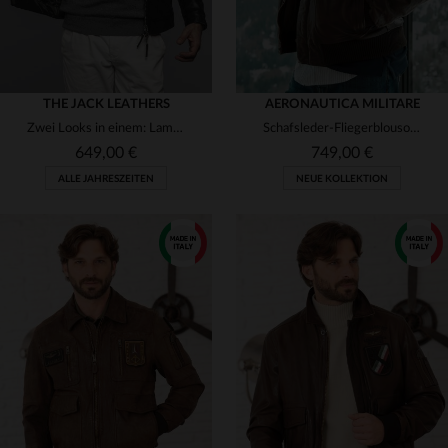
THE JACK LEATHERS
AERONAUTICA MILITARE
Zwei Looks in einem: Lammleder-Blouson mit matelassierter Rückseite.
Schafsleder-Fliegerblouson in Marone von Aeronautica Militare.
649,00 €
749,00 €
ALLE JAHRESZEITEN
NEUE KOLLEKTION
VERFÜGBARE GRÖSSEN
VERFÜGBARE GRÖSSEN
52
54
56
46
50
52
56