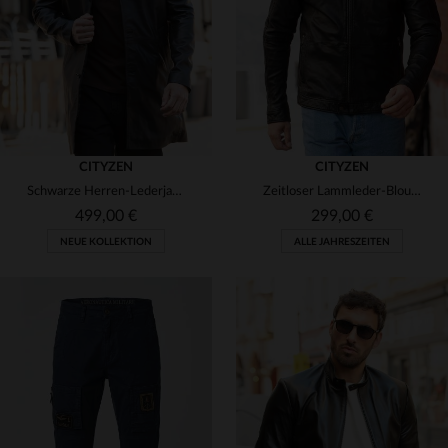
58
60
60
62
CITYZEN
CITYZEN
Schwarze Herren-Lederjacke, 3/4-Länge
Zeitloser Lammleder-Blouson, ideal für größere und kräftige Männer.
499,00 €
299,00 €
NEUE KOLLEKTION
ALLE JAHRESZEITEN
VERFÜGBARE GRÖSSEN
VERFÜGBARE GRÖSSEN
48
50
52
54
56
52
54
56
58
66
58
70