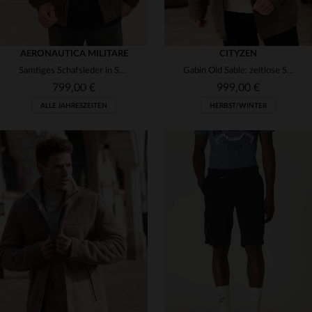
AERONAUTICA MILITARE
CITYZEN
Samtiges Schafsleder in Schokolade - der zeitlose Fliegerblouson.
Gabin Old Sable: zeitlose Schafslederjacke mit Fellfutter von Cityzen.
799,00 €
999,00 €
ALLE JAHRESZEITEN
HERBST/WINTER
VERFÜGBARE GRÖSSEN
VERFÜGBARE GRÖSSEN
52
56
56
60