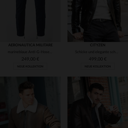
AERONAUTICA MILITARE
CITYZEN
marineblaue Anti-G-Hosen der italienischen Luftwaffe
Schicke und elegante schwarze Lederjacke mit Bikerkragen und Hochglanzoptik
249,00 €
499,00 €
NEUE KOLLEKTION
NEUE KOLLEKTION
VERFÜGBARE GRÖSSEN
VERFÜGBARE GRÖSSEN
46
48
50
52
54
50
54
56
58
60
56
62