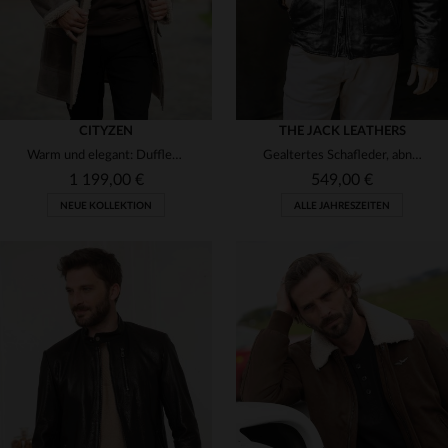
CITYZEN
THE JACK LEATHERS
Warm und elegant: Dufflecoat aus umgekehrtem Lammfell in Sandbeige.
Gealtertes Schafleder, abnehmbarer Kragen - zeitloser Fliegerblouson.
1 199,00 €
549,00 €
NEUE KOLLEKTION
ALLE JAHRESZEITEN
VERFÜGBARE GRÖSSEN
VERFÜGBARE GRÖSSEN
48
52
54
56
54
56
58