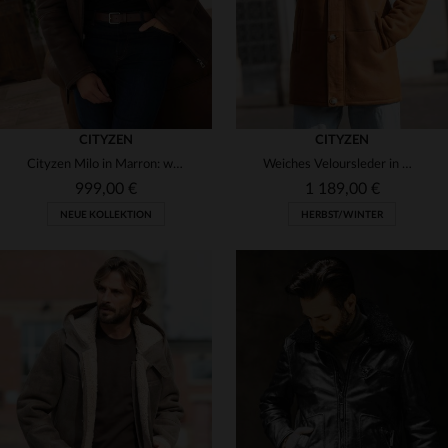
CITYZEN
CITYZEN
Cityzen Milo in Marron: weiches Veloursleder für Herbst und Winter.
Weiches Veloursleder in Whiskyfarbe - ideal für Herbst und Winter.
999,00 €
1 189,00 €
NEUE KOLLEKTION
HERBST/WINTER
VERFÜGBARE GRÖSSEN
48
50
52
54
56
VERFÜGBARE GRÖSSEN
58
48
50
52
54
56