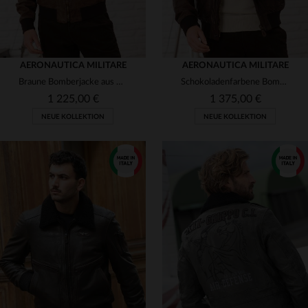
AERONAUTICA MILITARE
AERONAUTICA MILITARE
Braune Bomberjacke aus Used-Look-Leder
Schokoladenfarbene Bomberjacke aus Leder mit „Black Panthers“-Stickerei
1 225,00 €
1 375,00 €
NEUE KOLLEKTION
NEUE KOLLEKTION
VERFÜGBARE GRÖSSEN
VERFÜGBARE GRÖSSEN
52
54
56
50
54
56