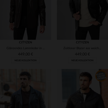
(9)
60
58
(2)
(1)
(1)
(1)
CITYZEN
CITYZEN
Glänzendes Lammleder in Marron - der klassische Blazer für jeden Look.
Zeitloser Blazer aus weichem Lammleder - perfekt für jeden Anlass.
449,00 €
449,00 €
NEUE KOLLEKTION
NEUE KOLLEKTION
VERFÜGBARE GRÖSSEN
VERFÜGBARE GRÖSSEN
48
50
52
54
56
50
52
54
56
58