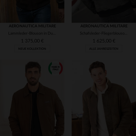
AERONAUTICA MILITARE
AERONAUTICA MILITARE
Lammleder-Blouson in Dunkelbraun: Fliegerstil mit Vintage-Charme.
Schafsleder-Fliegerblouson in Anthrazit mit veganem Fellkragen.
1 375,00 €
1 625,00 €
NEUE KOLLEKTION
ALLE JAHRESZEITEN
VERFÜGBARE GRÖSSEN
VERFÜGBARE GRÖSSEN
48
50
56
54
56