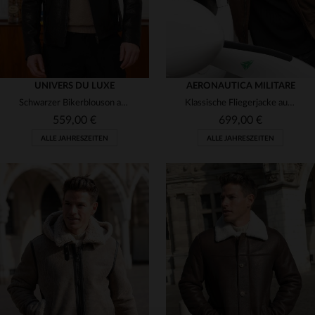
UNIVERS DU LUXE
AERONAUTICA MILITARE
Schwarzer Bikerblouson aus Lammleder mit gerader Passform.
Klassische Fliegerjacke aus Veloursleder in warmem Schokoladenbraun.
559,00 €
699,00 €
ALLE JAHRESZEITEN
ALLE JAHRESZEITEN
VERFÜGBARE GRÖSSEN
VERFÜGBARE GRÖSSEN
50
52
54
56
48
52
54
56