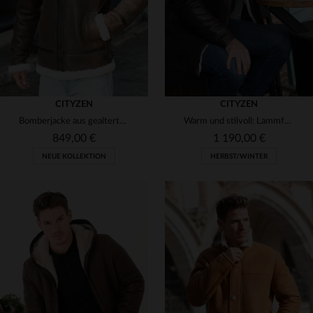
CITYZEN
CITYZEN
Bomberjacke aus gealtertem Schafsleder in Old Brown mit Fellkragen.
Warm und stilvoll: Lammfellmantel in zeitlosem Whiskybraun.
849,00 €
1 190,00 €
NEUE KOLLEKTION
HERBST/WINTER
VERFÜGBARE GRÖSSEN
VERFÜGBARE GRÖSSEN
48
50
54
56
58
50
52
54
56
58