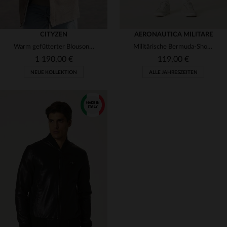
CITYZEN
AERONAUTICA MILITARE
Warm gefütterter Blouson aus Schafsleder im vintage Sandton-Look.
Militärische Bermuda-Shorts, marineblau
1 190,00 €
119,00 €
NEUE KOLLEKTION
ALLE JAHRESZEITEN
VERFÜGBARE GRÖSSEN
VERFÜGBARE GRÖSSEN
50
56
56