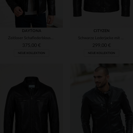
DAYTONA
CITYZEN
Zeitloser Schaflederblouson von Daytona mit wärmender Wattierung.
Schwarze Lederjacke mit Stehkragen
375,00 €
299,00 €
NEUE KOLLEKTION
NEUE KOLLEKTION
VERFÜGBARE GRÖSSEN
VERFÜGBARE GRÖSSEN
S
M
L
XL
2XL
S
M
L
XL
2XL
3XL
4XL
5XL
3XL
4XL
5XL