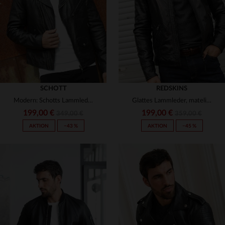
(19)
3XL
3XL
(1)
(65)
(27)
(1)
(25)
(32)
(1)
(1)
(7)
(9)
(5)
(1)
SCHOTT
(25)
REDSKINS
(46)
Modern: Schotts Lammleder-Perfecto - schlank und ohne Gürtel.
Glattes Lammleder, matelierte Schultern - der schlanke Bikerlook.
(1)
199,00 €
199,00 €
349,00 €
359,00 €
(71)
AKTION
−43 %
AKTION
−45 %
(24)
(2)
(1)
VERFÜGBARE GRÖSSEN
VERFÜGBARE GRÖSSEN
(1)
S
M
L
XL
2XL
S
M
L
XL
2XL