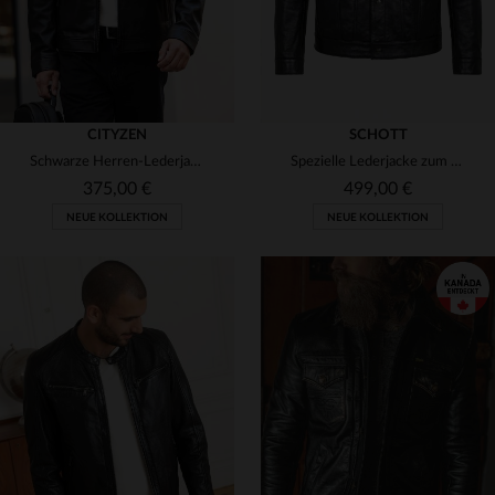
CITYZEN
SCHOTT
Schwarze Herren-Lederjacke mit Bikerkragen
Spezielle Lederjacke zum 20-jährigen Jubiläum von Leder-Jack.de in Zusammenarbeit mit Schott NYC
375,00 €
499,00 €
NEUE KOLLEKTION
NEUE KOLLEKTION
VERFÜGBARE GRÖSSEN
VERFÜGBARE GRÖSSEN
S
M
L
XL
2XL
S
M
L
XL
2XL
3XL
4XL
3XL
4XL