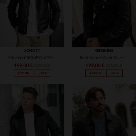
3XL
3XL
SCHOTT
REDSKINS
Schotts LCBOMB BLACK: MA-1-Bomber aus glattem Lammleder, schlank.
Rock Holster Black: Bikerblouson aus Lammleder von Redskins.
199,00 €
199,00 €
299,00 €
349,00 €
AKTION
−33 %
AKTION
−43 %
VERFÜGBARE GRÖSSEN
VERFÜGBARE GRÖSSEN
S
M
L
XL
2XL
S
M
L
XL
2XL
3XL
3XL