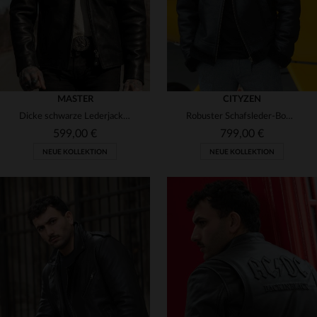
MASTER
CITYZEN
Dicke schwarze Lederjacke mit Bikerkragen
Robuster Schafsleder-Bomber mit Fellkragen - perfekt für kalte Tage.
599,00 €
799,00 €
NEUE KOLLEKTION
NEUE KOLLEKTION
VERFÜGBARE GRÖSSEN
VERFÜGBARE GRÖSSEN
XS
S
M
L
XL
S
M
L
XL
2XL
2XL
3XL
4XL
3XL
4XL
5XL