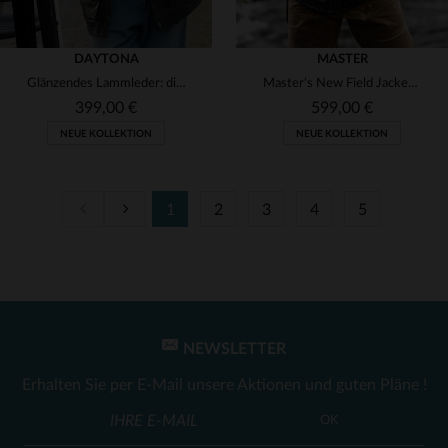
DAYTONA
MASTER
Glänzendes Lammleder: die schwarze Daytona Lederjacke mit regular Fit.
Master's New Field Jacket: robustes Rindsleder, zeitloser Worker-Look.
399,00 €
599,00 €
NEUE KOLLEKTION
NEUE KOLLEKTION
1
2
3
4
5
VERFÜGBARE GRÖSSEN
S
M
L
XL
2XL
VERFÜGBARE GRÖSSEN
S
M
L
XL
3XL
4XL
NEWSLETTER
Erhalten Sie per E-Mail unsere Aktionen und guten Pläne !
OK