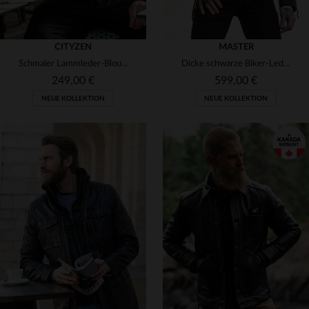
CITYZEN
MASTER
Schmaler Lammleder-Blouson mit Kapuze - urban, zeitlos und lässig.
Dicke schwarze Biker-Lederjacke
249,00 €
599,00 €
NEUE KOLLEKTION
NEUE KOLLEKTION
VERFÜGBARE GRÖSSEN
VERFÜGBARE GRÖSSEN
S
M
L
XL
2XL
XS
S
M
L
XL
3XL
2XL
3XL
4XL