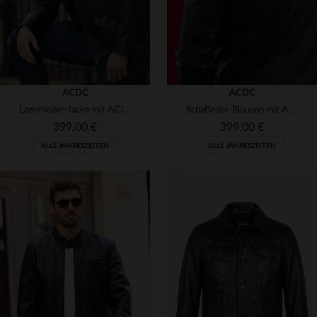
ACDC
ACDC
Lammleder-Jacke mit AC/DC-Lizenz: Highway to Hell-Design.
Schafleder-Blouson mit AC/DC-Lizenz - der "Back in Black"-Klassiker.
399,00 €
399,00 €
ALLE JAHRESZEITEN
ALLE JAHRESZEITEN
VERFÜGBARE GRÖSSEN
VERFÜGBARE GRÖSSEN
M
L
XL
2XL
3XL
S
M
L
XL
2XL
4XL
3XL
4XL