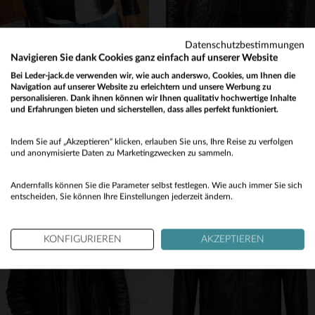
Datenschutzbestimmungen
Navigieren Sie dank Cookies ganz einfach auf unserer Website
Bei Leder-jack.de verwenden wir, wie auch anderswo, Cookies, um Ihnen die
DAYTONA
MASTER
Navigation auf unserer Website zu erleichtern und unsere Werbung zu
gegerbtes Lammleder: leicht, glänzend, ideal für Frühling.
Jacke mit Hemdkragen aus schwarzem Altleder
personalisieren. Dank ihnen können wir Ihnen qualitativ hochwertige Inhalte
und Erfahrungen bieten und sicherstellen, dass alles perfekt funktioniert.
249,00 €
599,00 €
Would you like to be redirected to our English site?
NEUE KOLLEKTION
NEUE KOLLEKTION
Indem Sie auf „Akzeptieren“ klicken, erlauben Sie uns, Ihre Reise zu verfolgen
No
und anonymisierte Daten zu Marketingzwecken zu sammeln.
Yes
Andernfalls können Sie die Parameter selbst festlegen. Wie auch immer Sie sich
entscheiden, Sie können Ihre Einstellungen jederzeit ändern.
VERFÜGBARE GRÖSSEN
VERFÜGBARE GRÖSSEN
KONFIGURIEREN
AKZEPTIEREN
S
M
L
XL
2XL
S
M
L
XL
2XL
3XL
4XL
3XL
4XL