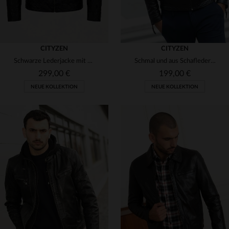
CITYZEN
CITYZEN
Schwarze Lederjacke mit Bikerkragen
Schmal und aus Schafleder - der Kansas Black vereint Stil und Komfort.
299,00 €
199,00 €
NEUE KOLLEKTION
NEUE KOLLEKTION
VERFÜGBARE GRÖSSEN
VERFÜGBARE GRÖSSEN
S
M
L
XL
2XL
S
M
L
XL
2XL
3XL
4XL
5XL
3XL