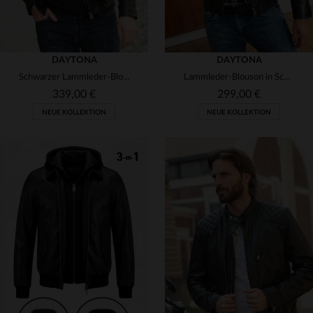
DAYTONA
DAYTONA
Schwarzer Lammleder-Blouson glänzend slimfit mit abnehmbarer Kapuze.
Lammleder-Blouson in Schwarz mit Used-Optik - schmal, lässig, zeitlos.
339,00 €
299,00 €
NEUE KOLLEKTION
NEUE KOLLEKTION
VERFÜGBARE GRÖSSEN
VERFÜGBARE GRÖSSEN
S
M
L
XL
2XL
M
L
XL
2XL
3XL
3XL
4XL
5XL
4XL
5XL