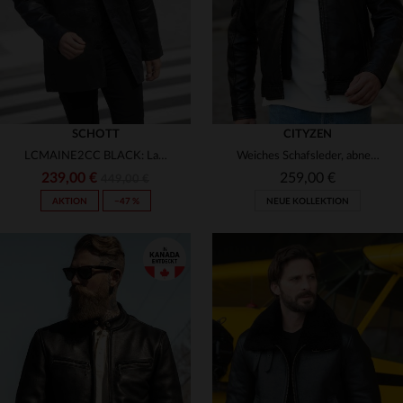
SCHOTT
CITYZEN
LCMAINE2CC BLACK: Lammlederblouson von Schott, warm und klassisch.
Weiches Schafsleder, abnehmbare Kapuze - ideal für jeden Anlass.
239,00 €
259,00 €
449,00 €
AKTION
−47 %
NEUE KOLLEKTION
VERFÜGBARE GRÖSSEN
VERFÜGBARE GRÖSSEN
S
M
L
XL
2XL
S
M
L
XL
2XL
3XL
3XL
4XL