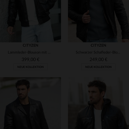
CITYZEN
CITYZEN
Lammleder-Blouson mit Wollkragen - zeitloser Aviator-Stil von Cityzen.
Schwarzer Schafleder-Blouson mit schmaler Passform - zeitlos elegant.
399,00 €
249,00 €
NEUE KOLLEKTION
NEUE KOLLEKTION
VERFÜGBARE GRÖSSEN
VERFÜGBARE GRÖSSEN
S
M
L
XL
2XL
S
M
L
XL
2XL
3XL
4XL
5XL
3XL
4XL
5XL