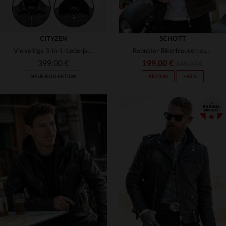
CITYZEN
SCHOTT
Vielseitige 3-in-1-Lederjacke in Schwarz
Robuster Bikerblouson aus Lammleder von Schott - zeitlos und stylisch.
399,00 €
199,00 €
349,00 €
NEUE KOLLEKTION
AKTION
−43 %
VERFÜGBARE GRÖSSEN
S
M
L
XL
2XL
VERFÜGBARE GRÖSSEN
3XL
M
L
XL
2XL
3XL