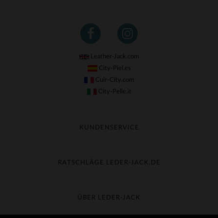
Leather-Jack.com
City-Piel.es
Cuir-City.com
City-Pelle.it
KUNDENSERVICE
Meine Sendung nachverfolgen
Umtausch & Widerruf
RATSCHLÄGE LEDER-JACK.DE
Häufige Fragen
Kostenlose Lieferung
Lederpflege
Kundenservice kontaktieren
Material-Guide
ÜBER LEDER-JACK
Größentabelle