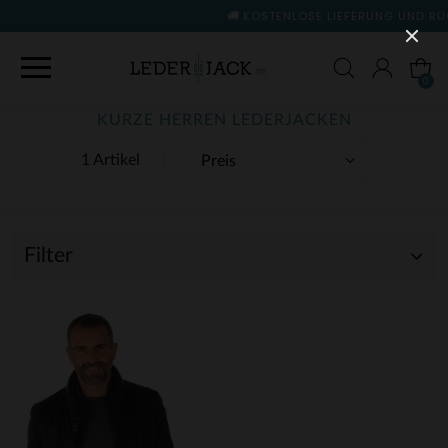
KOSTENLOSE LIEFERUNG UND RÜCKGABE
(siehe Bedi
0
KURZE HERREN LEDERJACKEN
1 Artikel
Filter