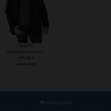
(2)
(2)
(1)
(1)
(1)
(1)
(1)
(1)
BUGATTI
Marineblaue Herren Lammleder-Jacke von Bugatti
(8)
(1)
699,00 €
(44)
HERBST/WINTER
(1)
(1)
(14)
(1)
(22)
(10)
NEWSLETTER
VERFÜGBARE GRÖSSEN
(5)