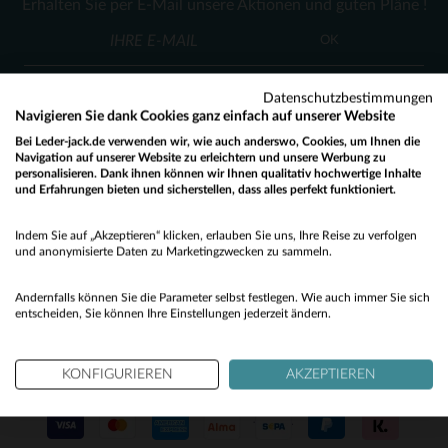
Erhalten Sie per E-Mail unsere Aktionen und guten Pläne !
50
OK
Datenschutzbestimmungen
Navigieren Sie dank Cookies ganz einfach auf unserer Website
Bei Leder-jack.de verwenden wir, wie auch anderswo, Cookies, um Ihnen die
Navigation auf unserer Website zu erleichtern und unsere Werbung zu
personalisieren. Dank ihnen können wir Ihnen qualitativ hochwertige Inhalte
KUNDENSERVICE
und Erfahrungen bieten und sicherstellen, dass alles perfekt funktioniert.
Would you like to be redirected to our English site?
Unsere Berater stehen Ihnen gerne zur Verfügung
Indem Sie auf „Akzeptieren“ klicken, erlauben Sie uns, Ihre Reise zu verfolgen
contact@leder-jack.de
per E-Mail
No
und anonymisierte Daten zu Marketingzwecken zu sammeln.
Yes
Andernfalls können Sie die Parameter selbst festlegen. Wie auch immer Sie sich
entscheiden, Sie können Ihre Einstellungen jederzeit ändern.
KONFIGURIEREN
AKZEPTIEREN
UNSERE VERTRAUENSWÜRDIGEN PARTNER