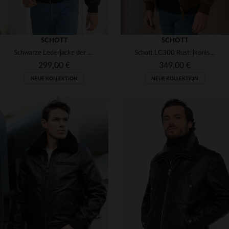
SCHOTT
SCHOTT
Schwarze Lederjacke der CWU mit abnehmbarem Klettverschluss-Logo
Schott LC300 Rust: ikonischer Bomber aus samtigem Ziegenleder in Rost.
299,00 €
349,00 €
NEUE KOLLEKTION
NEUE KOLLEKTION
VERFÜGBARE GRÖSSEN
VERFÜGBARE GRÖSSEN
S
M
L
XL
2XL
S
M
L
XL
2XL