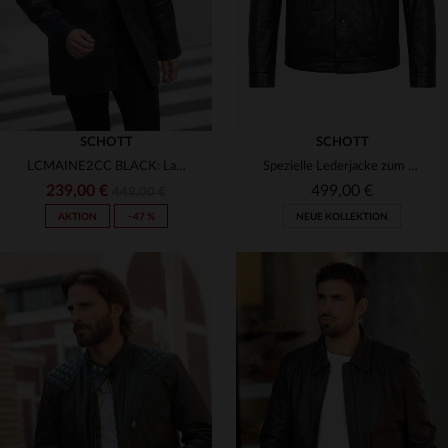
(13)
(130)
(142)
(60)
SCHOTT
SCHOTT
(6)
LCMAINE2CC BLACK: Lammlederblouson von Schott, warm und klassisch.
Spezielle Lederjacke zum 20-jährigen Jubiläum von Leder-Jack.de in Zusammenarbeit mit Schott NYC
(1)
239,00 €
499,00 €
449,00 €
AKTION
−47 %
NEUE KOLLEKTION
(1)
(5)
(2)
VERFÜGBARE GRÖSSEN
VERFÜGBARE GRÖSSEN
S
M
L
XL
2XL
S
M
L
XL
2XL
3XL
3XL
4XL