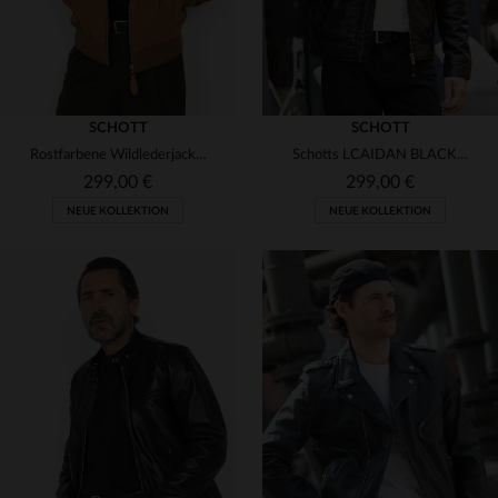
SCHOTT
SCHOTT
Rostfarbene Wildlederjacke mit Strickkragen
Schotts LCAIDAN BLACK: schwarzer Lammleder-Blouson mit Biker-Design.
299,00 €
299,00 €
NEUE KOLLEKTION
NEUE KOLLEKTION
VERFÜGBARE GRÖSSEN
S
M
L
XL
2XL
VERFÜGBARE GRÖSSEN
S
M
L
XL
2XL
3XL