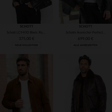
SCHOTT
SCHOTT
Schott LC940D Black: Robustes Rindsleder, klassischer Biker-Stil.
Schotts ikonischer Perfecto: robustes Rindsleder, Biker-Design.
375,00 €
699,00 €
NEUE KOLLEKTION
ALLE JAHRESZEITEN
VERFÜGBARE GRÖSSEN
VERFÜGBARE GRÖSSEN
S
M
L
XL
2XL
S
M
L
XL
2XL
3XL
4XL
5XL
3XL
4XL
5XL