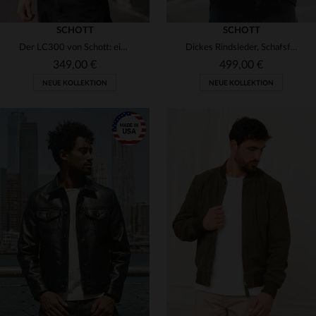
SCHOTT
SCHOTT
Der LC300 von Schott: ein samtiger Ziegenleder-Blouson für jeden Tag.
Dickes Rindsleder, Schafsfellkragen: Der Schott LC1380 für kalte Tage.
349,00 €
499,00 €
NEUE KOLLEKTION
NEUE KOLLEKTION
VERFÜGBARE GRÖSSEN
S
M
L
XL
2XL
VERFÜGBARE GRÖSSEN
S
M
L
XL
2XL
3XL