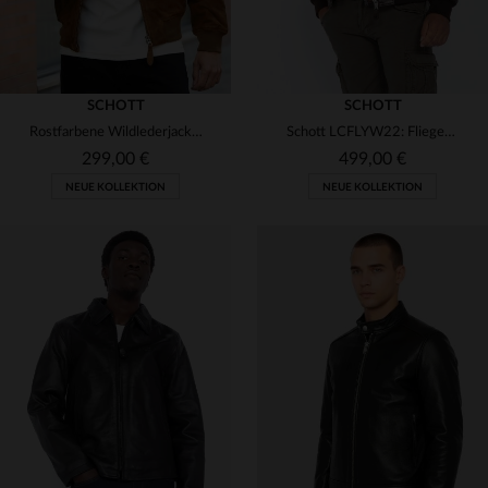
SCHOTT
SCHOTT
Rostfarbene Wildlederjacke mit Hemdkragen
Schott LCFLYW22: Fliegerblouson aus Rindsleder mit Shearling-Kragen.
299,00 €
499,00 €
NEUE KOLLEKTION
NEUE KOLLEKTION
VERFÜGBARE GRÖSSEN
S
M
L
XL
2XL
VERFÜGBARE GRÖSSEN
S
M
L
XL
2XL
3XL