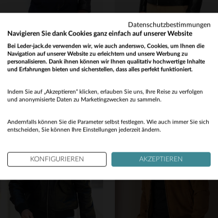
Datenschutzbestimmungen
Navigieren Sie dank Cookies ganz einfach auf unserer Website
SCHOTT
SCHOTT
Bei Leder-jack.de verwenden wir, wie auch anderswo, Cookies, um Ihnen die
Navigation auf unserer Website zu erleichtern und unsere Werbung zu
Zeitloser Lederblouson aus Rindsleder - bequem, robust und vielseitig.
Schott LC Memphis 25: schwarzer Lammleder-Blouson, zeitlos und robust.
personalisieren. Dank ihnen können wir Ihnen qualitativ hochwertige Inhalte
375,00 €
399,00 €
und Erfahrungen bieten und sicherstellen, dass alles perfekt funktioniert.
Would you like to be redirected to our English site?
NEUE KOLLEKTION
NEUE KOLLEKTION
Indem Sie auf „Akzeptieren“ klicken, erlauben Sie uns, Ihre Reise zu verfolgen
No
und anonymisierte Daten zu Marketingzwecken zu sammeln.
Yes
Andernfalls können Sie die Parameter selbst festlegen. Wie auch immer Sie sich
entscheiden, Sie können Ihre Einstellungen jederzeit ändern.
VERFÜGBARE GRÖSSEN
VERFÜGBARE GRÖSSEN
S
M
L
XL
2XL
S
M
L
XL
2XL
KONFIGURIEREN
AKZEPTIEREN
3XL
4XL
5XL
3XL