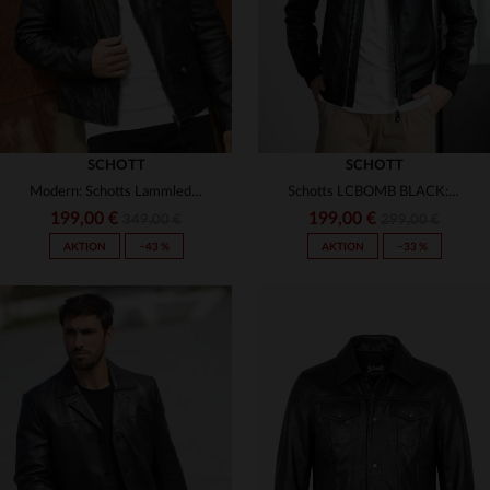
(31)
3XL
3XL
(2)
(14)
(22)
(134)
(4)
(33)
(1)
(4)
SCHOTT
SCHOTT
(1)
Modern: Schotts Lammleder-Perfecto - schlank und ohne Gürtel.
Schotts LCBOMB BLACK: MA-1-Bomber aus glattem Lammleder, schlank.
199,00 €
199,00 €
(2)
349,00 €
299,00 €
AKTION
−43 %
AKTION
−33 %
(7)
(1)
(3)
VERFÜGBARE GRÖSSEN
VERFÜGBARE GRÖSSEN
(1)
S
M
L
XL
2XL
S
M
L
XL
2XL
(27)
(1)
3XL
3XL