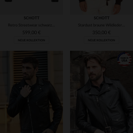
SCHOTT
SCHOTT
Retro Streetwear schwarze Daunenjacke aus Leder
Stardust braune Wildlederjacke
599,00 €
350,00 €
NEUE KOLLEKTION
NEUE KOLLEKTION
VERFÜGBARE GRÖSSEN
S
M
L
XL
2XL
VERFÜGBARE GRÖSSEN
3XL
S
M
L
XL
2XL