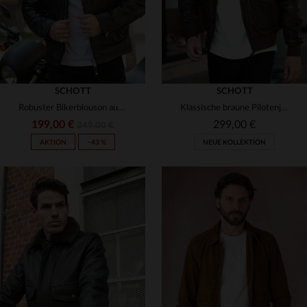
SCHOTT
SCHOTT
Robuster Bikerblouson aus Lammleder von Schott - zeitlos und stylisch.
Klassische braune Pilotenjacke
199,00 €
299,00 €
349,00 €
AKTION
−43 %
NEUE KOLLEKTION
VERFÜGBARE GRÖSSEN
S
M
L
XL
2XL
VERFÜGBARE GRÖSSEN
M
L
XL
2XL
3XL
3XL