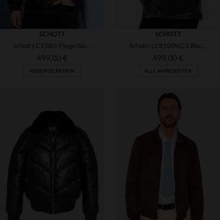
SCHOTT
SCHOTT
Schott LC1380: Fliegerblouson aus Rindleder mit Shearlingkragen.
Schotts LC8100W23 Black: Rindleder-Blouson mit abnehmbarem Kragen.
499,00 €
499,00 €
NEUE KOLLEKTION
ALLE JAHRESZEITEN
VERFÜGBARE GRÖSSEN
S
M
L
XL
2XL
VERFÜGBARE GRÖSSEN
4XL
S
M
L
XL
3XL