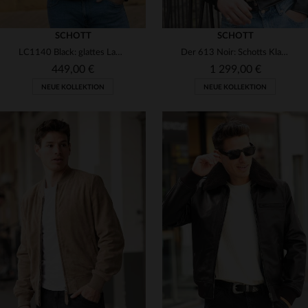
SCHOTT
SCHOTT
LC1140 Black: glattes Lammleder, schmale Passform, ikonischer Look.
Der 613 Noir: Schotts Klassiker aus amerikanischem Steerhide-Leder.
449,00 €
1 299,00 €
NEUE KOLLEKTION
NEUE KOLLEKTION
VERFÜGBARE GRÖSSEN
VERFÜGBARE GRÖSSEN
M
L
XL
2XL
3XL
38
40
42
44
46
4XL
5XL
48