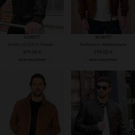
SCHOTT
SCHOTT
Schotts LC5331X: Rindsleder, patiniert, mit Kunstfellkapuze.
Rostfarbene Wildlederjacke
399,00 €
299,00 €
NEUE KOLLEKTION
NEUE KOLLEKTION
VERFÜGBARE GRÖSSEN
VERFÜGBARE GRÖSSEN
S
M
L
XL
2XL
S
M
L
XL
2XL
3XL
3XL