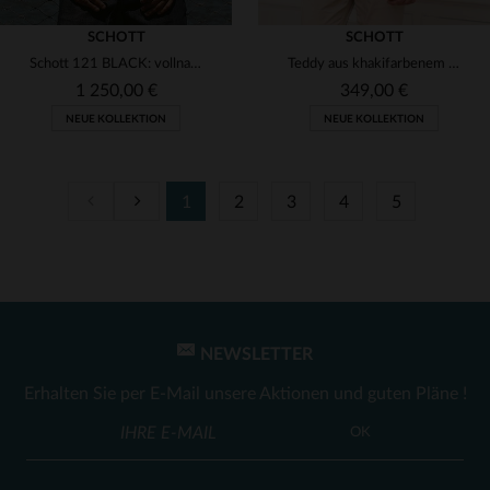
SCHOTT
SCHOTT
Schott 121 BLACK: vollnarbiges Rindleder, slim, made in USA.
Teddy aus khakifarbenem Ziegenveloursleder
1 250,00 €
349,00 €
NEUE KOLLEKTION
NEUE KOLLEKTION
1
2
3
4
5
VERFÜGBARE GRÖSSEN
VERFÜGBARE GRÖSSEN
S
M
L
XL
2XL
S
M
L
XL
2XL
NEWSLETTER
Erhalten Sie per E-Mail unsere Aktionen und guten Pläne !
OK