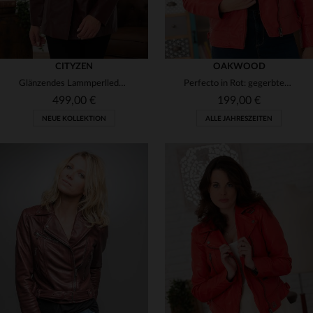
CITYZEN
OAKWOOD
Glänzendes Lammperlleder in Bordeaux - slim und feminin für den Abend.
Perfecto in Rot: gegerbtes Lammleder, weich, regular.
499,00 €
199,00 €
NEUE KOLLEKTION
ALLE JAHRESZEITEN
VERFÜGBARE GRÖSSEN
VERFÜGBARE GRÖSSEN
38
42
44
46
S
L
XL