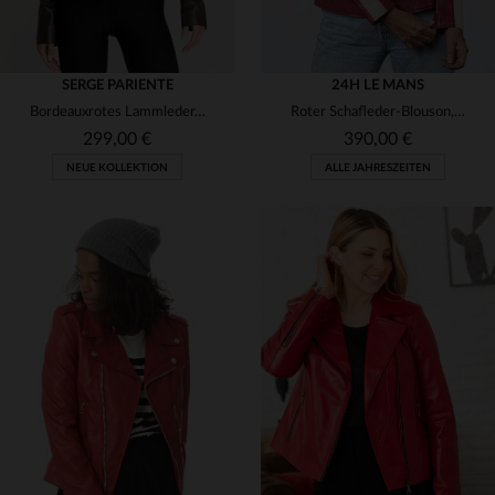
SERGE PARIENTE
24H LE MANS
Bordeauxrotes Lammleder, schlichter Schnitt - zeitlos und elegant.
Roter Schafleder-Blouson, leicht und feminin - Rennsport-Inspiration.
299,00 €
390,00 €
NEUE KOLLEKTION
ALLE JAHRESZEITEN
VERFÜGBARE GRÖSSEN
VERFÜGBARE GRÖSSEN
S
M
L
XL
L
XL
2XL