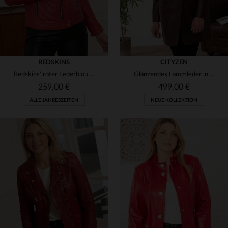
REDSKINS
CITYZEN
Redskins' roter Lederblouson: glänzendes Schafsleder, Motorradkragen.
Glänzendes Lammleder in Bordeaux - slim-fit für elegante Abende.
259,00 €
499,00 €
ALLE JAHRESZEITEN
NEUE KOLLEKTION
VERFÜGBARE GRÖSSEN
VERFÜGBARE GRÖSSEN
S
M
42
44
46
48
50