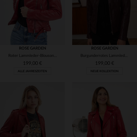
ROSE GARDEN
ROSE GARDEN
Roter Lammleder-Blouson mit asymmetrischem Reißverschluss und Gürtel.
Burgunderrotes Lammleder: weich, leicht und motard-chic für jeden Tag.
199,00 €
199,00 €
ALLE JAHRESZEITEN
NEUE KOLLEKTION
VERFÜGBARE GRÖSSEN
XS
S
M
L
XL
VERFÜGBARE GRÖSSEN
M
L
2XL