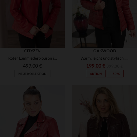
3XL
4XL
48
CITYZEN
OAKWOOD
Roter Lammlederblouson im slimfit-Schnitt für elegante, lässige Looks.
Warm, leicht und stylisch: matelassierter Schafslederblouson in Rot.
499,00 €
199,00 €
399,00 €
NEUE KOLLEKTION
AKTION
−50 %
VERFÜGBARE GRÖSSEN
38
40
42
44
46
VERFÜGBARE GRÖSSEN
48
50
S
M