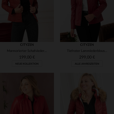
(1)
(15)
3XL
4XL
XS
S
L
XL
(2)
CITYZEN
CITYZEN
Marmorierter Schafslederblouson in Rot - slim und charaktervoll.
Tiefroter Lammlederblouson mit schmaler Silhouette und rundem Kragen.
199,00 €
299,00 €
NEUE KOLLEKTION
ALLE JAHRESZEITEN
VERFÜGBARE GRÖSSEN
VERFÜGBARE GRÖSSEN
S
M
L
XL
2XL
38
40
42
44
46