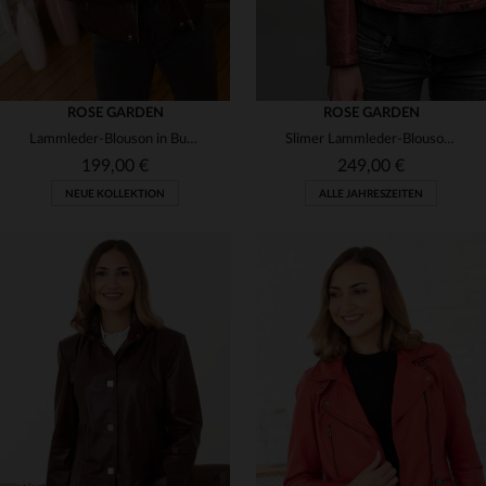
ROSE GARDEN
ROSE GARDEN
Lammleder-Blouson in Burgundy: gegerbt, weich, langlebig.
Slimer Lammleder-Blouson in Rubinrot mit Mao-Kragen und Vintage-Look.
199,00 €
249,00 €
NEUE KOLLEKTION
ALLE JAHRESZEITEN
VERFÜGBARE GRÖSSEN
VERFÜGBARE GRÖSSEN
XS
S
M
XL
2XL
M