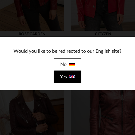
ROSE GARDEN
CITYZEN
Lammleder-Perfecto, gegerbt, weich und patiniert.
Perlroter Lammlederblouson mit glänzendem Finish und zeitlosem Design.
199,00 €
479,00 €
Would you like to be redirected to our English site?
NEUE KOLLEKTION
NEUE KOLLEKTION
No
Yes
VERFÜGBARE GRÖSSEN
VERFÜGBARE GRÖSSEN
XS
S
M
L
XL
38
40
42
44
46