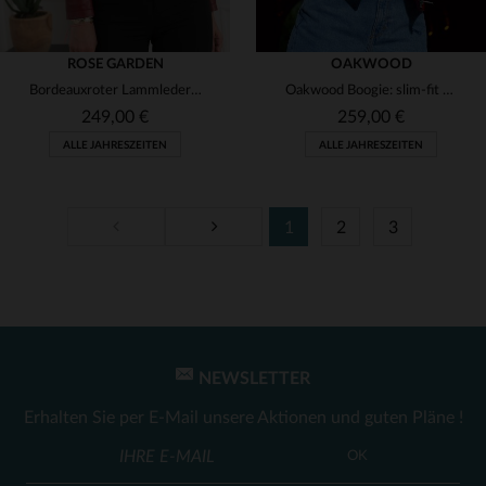
ROSE GARDEN
OAKWOOD
Bordeauxroter Lammlederblouson, slimfit und glänzend. Ideal für Damen.
Oakwood Boogie: slim-fit Bikerblouson aus weichem Lammleder.
249,00 €
259,00 €
ALLE JAHRESZEITEN
ALLE JAHRESZEITEN
1
2
3
VERFÜGBARE GRÖSSEN
VERFÜGBARE GRÖSSEN
S
XL
XS
S
NEWSLETTER
Erhalten Sie per E-Mail unsere Aktionen und guten Pläne !
OK