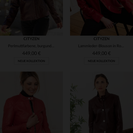
CITYZEN
CITYZEN
Perlmuttfarbene, burgunderrote Bikerjacke aus Leder mit Doppelreißverschluss
Lammleder-Blouson in Rot mit goldenen Details - femininer Biker-Stil.
449,00 €
449,00 €
NEUE KOLLEKTION
NEUE KOLLEKTION
VERFÜGBARE GRÖSSEN
VERFÜGBARE GRÖSSEN
40
42
44
46
48
38
40
42
44
46
50
48
50