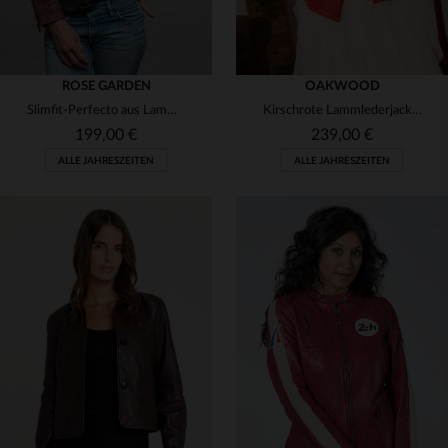
ROSE GARDEN
OAKWOOD
Slimfit-Perfecto aus Lammleder in Burgundy mit silbernen Akzenten.
Kirschrote Lammlederjacke von Oakwood: VIDEO CERISE 651, slim fit.
199,00 €
239,00 €
ALLE JAHRESZEITEN
ALLE JAHRESZEITEN
VERFÜGBARE GRÖSSEN
VERFÜGBARE GRÖSSEN
XL
2XL
L
XL
2XL
3XL
4XL