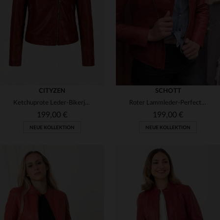
(21)
(3)
(2)
(10)
(1)
(1)
(2)
(1)
(1)
(23)
CITYZEN
SCHOTT
(1)
Ketchuprote Leder-Bikerjacke für Damen
Roter Lammleder-Perfecto von Schott - slim, weich und alltagstauglich.
(5)
(3)
(28)
199,00 €
199,00 €
(64)
(22)
(2)
NEUE KOLLEKTION
NEUE KOLLEKTION
(3)
(14)
(1)
(1)
(1)
(46)
(39)
(13)
(3)
(12)
(1)
VERFÜGBARE GRÖSSEN
(30)
(60)
(17)
(3)
(1)
(4)
S
M
L
XL
2XL
VERFÜGBARE GRÖSSEN
(24)
(6)
(19)
(1)
(3)