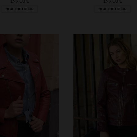
199,00 €
199,00 €
NEUE KOLLEKTION
NEUE KOLLEKTION
RFÜGBARE GRÖSSEN
VERFÜGBARE GRÖSSEN
S
M
L
XL
2XL
S
M
L
XL
2XL
3XL
4XL