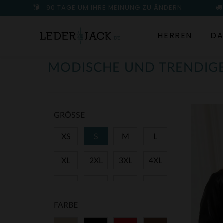
90 TAGE UM IHRE MEINUNG ZU ÄNDERN
HERREN
DA
MODISCHE UND TRENDIG
GRÖSSE
XS
S
M
L
XL
2XL
3XL
4XL
38
40
42
44
FARBE
46
48
50
T1