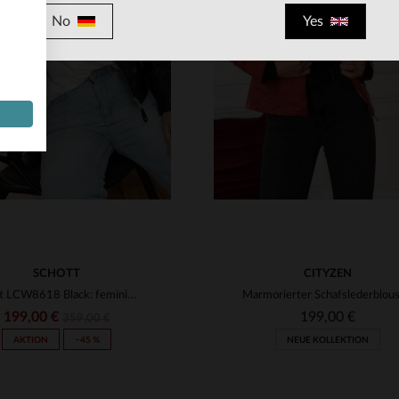
VERFÜGBARE GRÖSSEN
No
Yes
S
M
L
XL
2XL
RFÜGBARE GRÖSSEN
XS
S
L
XL
4XL
SCHOTT
CITYZEN
Schott LCW8618 Black: femininer Perfecto aus weichem Nappalammleder.
199,00 €
199,00 €
359,00 €
AKTION
−45 %
NEUE KOLLEKTION