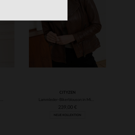
3XL
VERFÜGBARE GRÖSSEN
XS
S
M
L
XL
2XL
CITYZEN
Marmorierter Schafslederblouson in Rot - slim und charaktervoll.
Lammleder-Bikerblouson in Mittelbraun mit Vintage-Patina.
239,00 €
NEUE KOLLEKTION