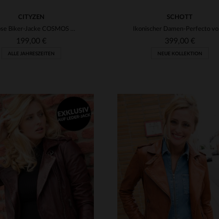
CITYZEN
SCHOTT
Zeitlose Biker-Jacke COSMOS 2 BLACK aus weichem Schafsleder.
Ikonisc
199,00 €
399,00 €
ALLE JAHRESZEITEN
NEUE KOLLEKTION
RFÜGBARE GRÖSSEN
VERFÜGBARE GRÖSSEN