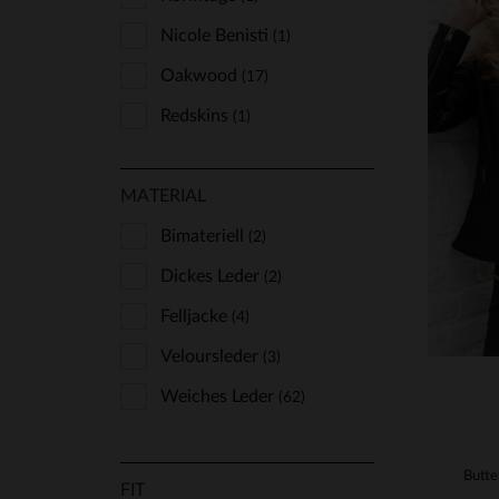
Nicole Benisti
(1)
Oakwood
(17)
Redskins
(1)
Rose Garden
(11)
VE
MATERIAL
Schott
(18)
XS
Serge Pariente
Bimateriell
(2)
(8)
Dickes Leder
(2)
Felljacke
(4)
Veloursleder
(3)
Weiches Leder
(62)
FIT