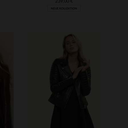
239,00 €
NEUE KOLLEKTION
VERFÜGBARE GRÖSSEN
3XL
XS
S
M
L
XL
2XL
3XL
4XL