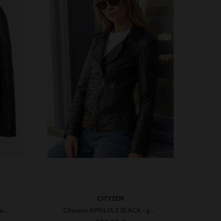
VERFÜGBARE GRÖSSEN
3XL
S
M
L
XL
2XL
3XL
4XL
CITYZEN
Damen-Lederjacke mit Bikerkragen in Schokoladenbraun
Cityzens APRILIA 2 BLACK - gegerbtes Schafsleder, Perfecto.