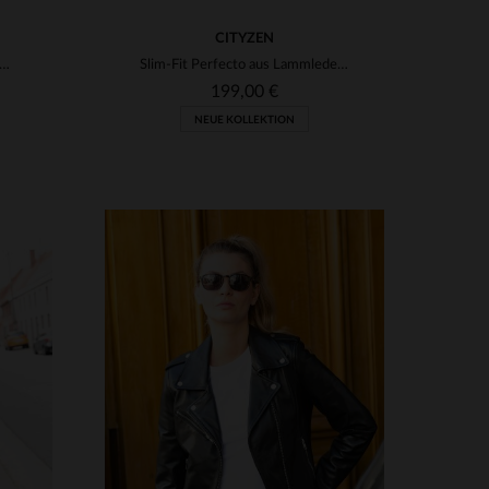
CITYZEN
her Damen-Perfecto von Schott aus glattem schwarzem Lammleder.
Slim-Fit Perfecto aus Lammleder - schwarz, rockig, weich und zeitlos.
199,00 €
NEUE KOLLEKTION
VERFÜGBARE GRÖSSEN