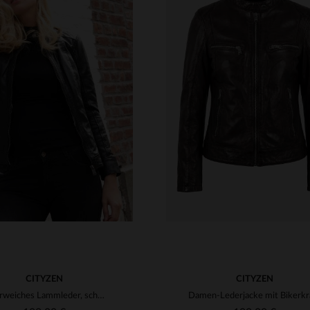
VERFÜGBARE GRÖSSEN
S
M
L
XL
2XL
RFÜGBARE GRÖSSEN
S
M
L
XL
2XL
4XL
CITYZEN
CITYZEN
Butterweiches Lammleder, schmale Passform - zeitlos elegant.