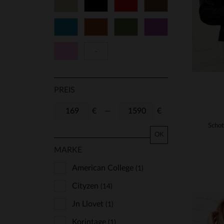
Beige
Schwarz
Rot
Braun
T2
T3
T4
Blau
Cognacfarben
Grün
Lila
Rosa
Weiß
PREIS
€
—
€
OK
MARKE
American College
(1)
Cityzen
(14)
Jn Llovet
(1)
Korintage
(1)