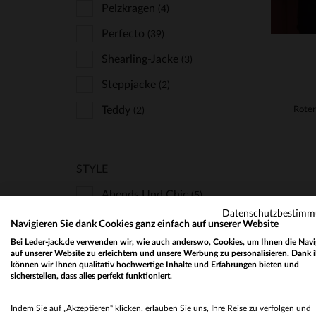
Pelzkragen
(4)
Perfecto
(39)
Shearling-Jacke
(3)
Steppjacke
(2)
Teddy
(2)
STYLE
Abends Und Chic
(5)
Datenschutzbestim
Farbig
(16)
Navigieren Sie dank Cookies ganz einfach auf unserer Website
Bei Leder-jack.de verwenden wir, wie auch anderswo, Cookies, um Ihnen die Navi
Klassisch Und Zeitlos
(29)
auf unserer Website zu erleichtern und unsere Werbung zu personalisieren. Dank 
können wir Ihnen qualitativ hochwertige Inhalte und Erfahrungen bieten und
Rockig
(13)
sicherstellen, dass alles perfekt funktioniert.
Schick Und Klasse
(1)
Indem Sie auf „Akzeptieren“ klicken, erlauben Sie uns, Ihre Reise zu verfolgen und