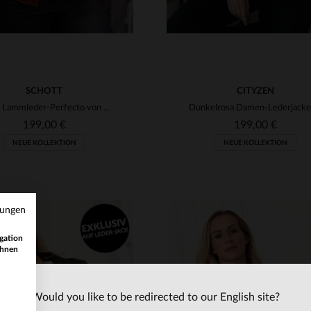
SCHOTT
CITYZEN
Roter Lammleder-Perfecto von Schott - slim, weich und alltagstauglich.
199,00 €
199,00 €
NEUE KOLLEKTION
NEUE KOLLEKTION
mungen
gation
ihnen
Would you like to be redirected to our English site?