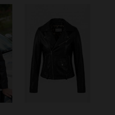
VERFÜGBARE GRÖSSEN
3XL
XS
S
M
L
XL
2XL
4XL