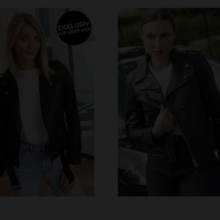
VERFÜGBARE GRÖSSEN
S
M
L
XL
2XL
RFÜGBARE GRÖSSEN
S
M
L
XL
2XL
4XL