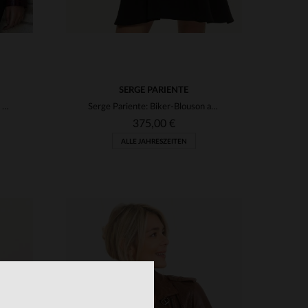
SERGE PARIENTE
Dunkelrosa Damen-Lederjacke mit Bikerkragen
Serge Pariente: Biker-Blouson aus Lammleder mit matelierten Details.
375,00 €
ALLE JAHRESZEITEN