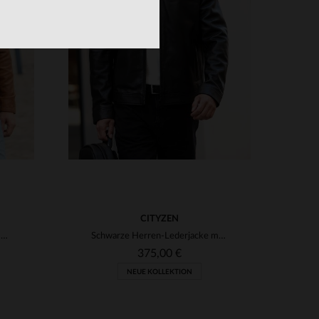
3XL
VERFÜGBARE GRÖSSEN
S
M
L
XL
2XL
3XL
CITYZEN
Cityzens RICHMOND CAMEL - Lammleder in Kamelton, schlanke Silhouette.
Schwarze Herren-Lederjacke mit Bikerkragen
375,00 €
NEUE KOLLEKTION