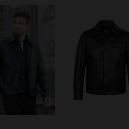
RFÜGBARE GRÖSSEN
VERFÜGBARE GRÖSSEN
M
L
XL
2XL
3XL
S
M
L
XL
2XL
4XL
4XL