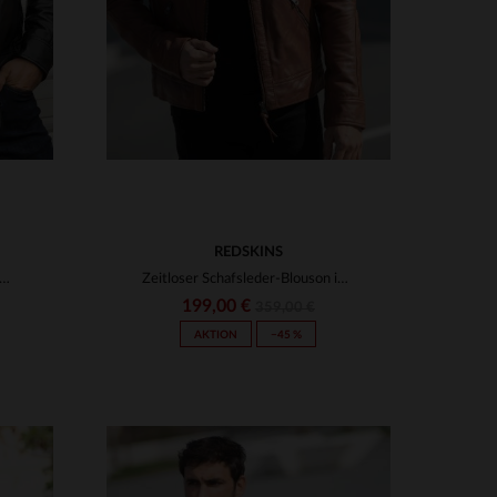
REDSKINS
s Lammleder, matelierte Schultern - der schlanke Bikerlook.
Zeitloser Schafsleder-Blouson in Cognac mit matelierten Schultern.
199,00 €
359,00 €
AKTION
−45 %