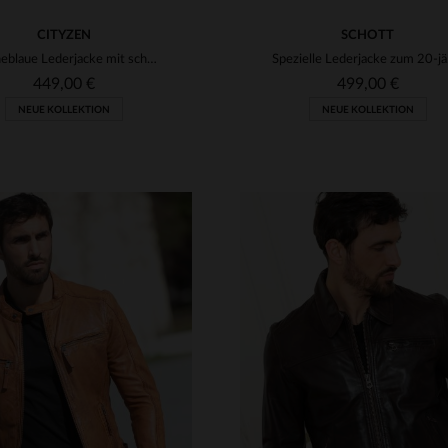
CITYZEN
SCHOTT
Marineblaue Lederjacke mit schlichtem Hemdkragen und abnehmbarem Besatz
Spezielle
449,00 €
499,00 €
NEUE KOLLEKTION
NEUE KOLLEKTION
RFÜGBARE GRÖSSEN
VERFÜGBARE GRÖSSEN
M
L
XL
2XL
3XL
S
M
L
XL
2XL