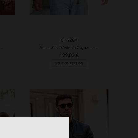
CITYZEN
s Schafleder, Waschoptik, abnehmbare Kapuze - zeitloser Stil.
Feines Schafsleder in Cognac: schmale Passform für klassischen Stil.
199,00 €
NEUE KOLLEKTION