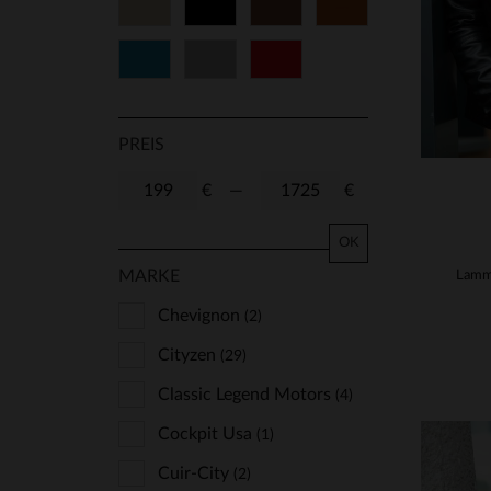
Beige
Schwarz
Braun
Cognacfarben
48
50
52
54
Blau
Grau
Rot
56
58
60
62
64
66
68
70
PREIS
72
74
€
—
€
OK
MARKE
Chevignon
(2)
Cityzen
(29)
Classic Legend Motors
(4)
Cockpit Usa
(1)
Cuir-City
(2)