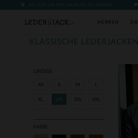
90 TAGE UM IHRE MEINUNG ZU ÄNDERN
HERREN
DA
KLASSISCHE LEDERJACKE
GRÖSSE
XS
S
M
L
XL
2XL
3XL
4XL
5XL
7XL
36
38
FARBE
40
42
44
46