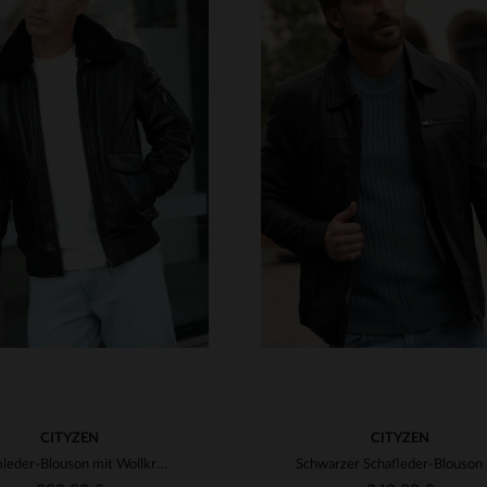
RFÜGBARE GRÖSSEN
VERFÜGBARE GRÖSSEN
M
L
XL
2XL
3XL
S
M
L
XL
2XL
CITYZEN
CITYZEN
Lammleder-Blouson mit Wollkragen - zeitloser Aviator-Stil von Cityzen.
Schwarz