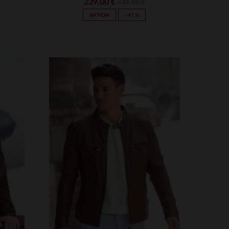
239,00 €
449,00 €
AKTION
−47 %
3XL
VERFÜGBARE GRÖSSEN
S
M
L
XL
2XL
3XL