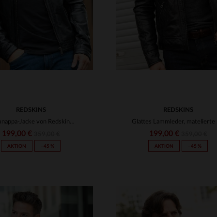
REDSKINS
REDSKINS
Lammnappa-Jacke von Redskins - schwarz, zeitlos und lässig-elegant.
Glatte
199,00 €
199,00 €
359,00 €
359,00 €
AKTION
−45 %
AKTION
−45 %