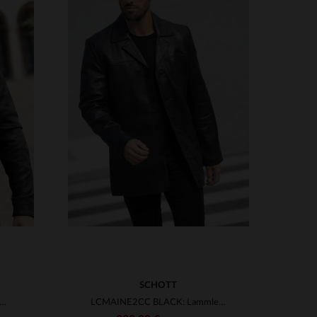
VERFÜGBARE GRÖSSEN
3XL
S
M
L
XL
2XL
3XL
SCHOTT
er Schafleder-Blouson mit schmaler Passform - zeitlos elegant.
LCMAINE2CC BLACK: Lammlederblouson von Schott, warm und klassisch.