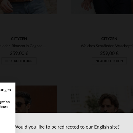
CITYZEN
CITYZEN
Schafsleder-Blouson in Cognac mit abnehmbarer Kapuze und Biker-Kragen.
Weiche
259,00 €
259,00 €
NEUE KOLLEKTION
NEUE KOLLEKTION
mungen
gation
ihnen
Would you like to be redirected to our English site?