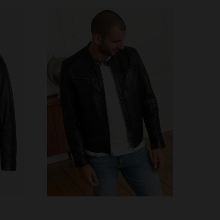
VERFÜGBARE GRÖSSEN
3XL
S
M
L
XL
2XL
3XL
4XL