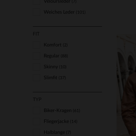
Veloursleder
(7)
Weiches Leder
(101)
FIT
Komfort
(2)
Regular
(88)
Skinny
(10)
Slimfit
(37)
VE
S
TYP
Biker-Kragen
(61)
Fliegerjacke
(14)
Halblange
(7)