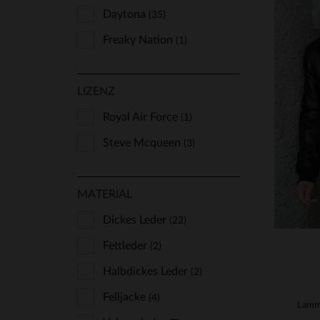
Daytona
(35)
Freaky Nation
(1)
Lucina
(1)
LIZENZ
Redskins
(12)
VE
Schott
Royal Air Force
(35)
(1)
S
Serge Pariente
Steve Mcqueen
(16)
(3)
MATERIAL
Dickes Leder
(22)
Fettleder
(2)
Halbdickes Leder
(2)
Felljacke
(4)