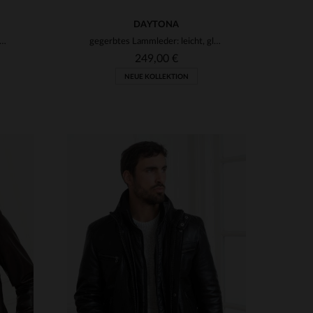
DAYTONA
 Lederjacke zum 20-jährigen Jubiläum von Leder-Jack.de in Zusammenarbeit mit Schott NYC
gegerbtes Lammleder: leicht, glänzend, ideal für Frühling.
249,00 €
NEUE KOLLEKTION
VERFÜGBARE GRÖSSEN
3XL
S
M
L
XL
2XL
3XL