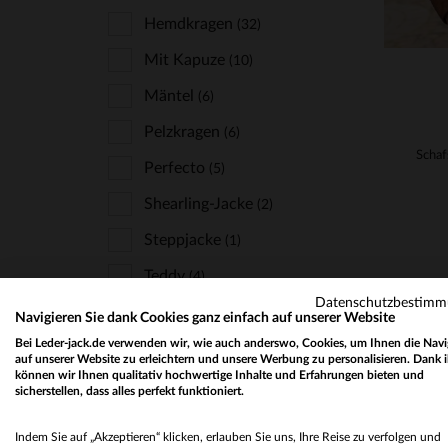
Hemdkragen
(32)
Mit Kapuze
(10)
Mäntel
(6)
Pelzkragen
(6)
Perfecto
(5)
Shearling-Jacke
(2)
Steppjacke
(1)
Teddy
(4)
Datenschutzbestim
Navigieren Sie dank Cookies ganz einfach auf unserer Website
Bei Leder-jack.de verwenden wir, wie auch anderswo, Cookies, um Ihnen die Navi
STYLE
auf unserer Website zu erleichtern und unsere Werbung zu personalisieren. Dank 
können wir Ihnen qualitativ hochwertige Inhalte und Erfahrungen bieten und
sicherstellen, dass alles perfekt funktioniert.
Klassisch Und Zeitlos
(137)
Rockig
(6)
Indem Sie auf „Akzeptieren“ klicken, erlauben Sie uns, Ihre Reise zu verfolgen und