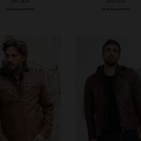
399,00 €
249,00 €
NEUE KOLLEKTION
NEUE KOLLEKTION
RFÜGBARE GRÖSSEN
VERFÜGBARE GRÖSSEN
M
L
XL
2XL
3XL
S
M
L
XL
2XL
4XL
5XL
4XL
5XL