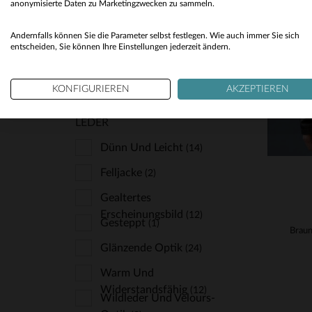
anonymisierte Daten zu Marketingzwecken zu sammeln.
VE
Schick Und Klasse
(3)
S
Andernfalls können Sie die Parameter selbst festlegen. Wie auch immer Sie sich
Sport Und Freizeit
(4)
entscheiden, Sie können Ihre Einstellungen jederzeit ändern.
Trendig Und Angesagt
(11)
KONFIGURIEREN
AKZEPTIEREN
LEDER
Dünn Und Leicht
(14)
Felljacke
(2)
Gealtertes
Erscheinungsbild
(12)
Gesteppt
(1)
Glänzende Optik
(24)
Warm Und
Widerstandsfähig
(12)
Wildleder Und Velours-