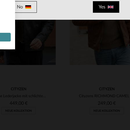
RFÜGBARE GRÖSSEN
VERFÜGBARE GRÖSSEN
No
Yes
M
L
XL
2XL
3XL
S
M
L
XL
2XL
4XL
5XL
4XL
5XL
CITYZEN
CITYZEN
Braune Lederjacke mit schlichtem Hemdkragen und abnehmbarem Besatz
449,00 €
249,00 €
NEUE KOLLEKTION
NEUE KOLLEKTION