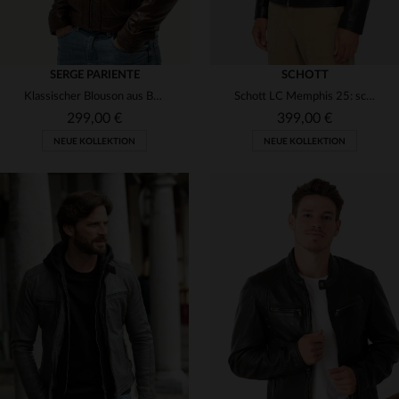
SERGE PARIENTE
SCHOTT
Klassischer Blouson aus Büffelleder in Mocca - mit abnehmbarer Kapuze.
Schott LC Memphis 25: schwarzer Lammleder-Blouson, zeitlos und robust.
299,00 €
399,00 €
NEUE KOLLEKTION
NEUE KOLLEKTION
VERFÜGBARE GRÖSSEN
VERFÜGBARE GRÖSSEN
S
M
L
XL
2XL
S
M
L
XL
2XL
3XL
3XL