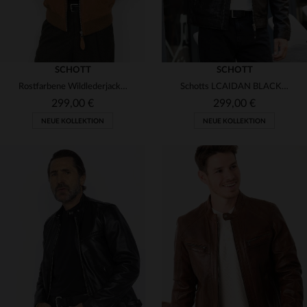
SCHOTT
SCHOTT
Rostfarbene Wildlederjacke mit Strickkragen
Schotts LCAIDAN BLACK: schwarzer Lammleder-Blouson mit Biker-Design.
299,00 €
299,00 €
NEUE KOLLEKTION
NEUE KOLLEKTION
VERFÜGBARE GRÖSSEN
S
M
L
XL
2XL
VERFÜGBARE GRÖSSEN
S
M
L
XL
2XL
3XL