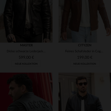
2XL
3XL
4XL
3XL
4XL
MASTER
CITYZEN
Dicke schwarze Lederjacke mit Bikerkragen
Feines Schafsleder in Cognac: schmale Passform für klassischen Stil.
599,00 €
199,00 €
NEUE KOLLEKTION
NEUE KOLLEKTION
VERFÜGBARE GRÖSSEN
VERFÜGBARE GRÖSSEN
XS
S
M
L
XL
S
M
L
XL
2XL