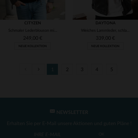
CITYZEN
DAYTONA
Schmaler Lederblouson mit abnehmbarer Kapuze aus Schafsleder in Grau.
Weiches Lammleder, schlanke Passform - der klassische Bikerblouson.
249,00 €
339,00 €
NEUE KOLLEKTION
NEUE KOLLEKTION
1
2
3
4
5
VERFÜGBARE GRÖSSEN
S
M
L
XL
2XL
VERFÜGBARE GRÖSSEN
M
L
XL
2XL
3XL
3XL
4XL
NEWSLETTER
Erhalten Sie per E-Mail unsere Aktionen und guten Pläne !
OK