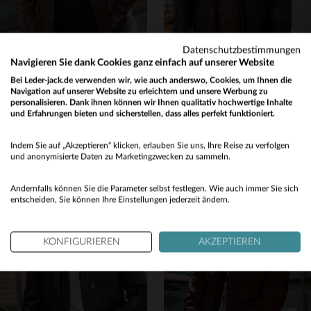
Datenschutzbestimmungen
Navigieren Sie dank Cookies ganz einfach auf unserer Website
Bei Leder-jack.de verwenden wir, wie auch anderswo, Cookies, um Ihnen die
CITYZEN
DAYTONA
Navigation auf unserer Website zu erleichtern und unsere Werbung zu
personalisieren. Dank ihnen können wir Ihnen qualitativ hochwertige Inhalte
Schmaler Schaflederblouson in Mid-Brown - lässig und zeitlos.
Weiches Lammnappa, zeitloser Stil: Der Daytona-Blouson für jeden Tag.
und Erfahrungen bieten und sicherstellen, dass alles perfekt funktioniert.
199,00 €
375,00 €
Would you like to be redirected to our English site?
NEUE KOLLEKTION
NEUE KOLLEKTION
Indem Sie auf „Akzeptieren“ klicken, erlauben Sie uns, Ihre Reise zu verfolgen
No
und anonymisierte Daten zu Marketingzwecken zu sammeln.
Yes
Andernfalls können Sie die Parameter selbst festlegen. Wie auch immer Sie sich
entscheiden, Sie können Ihre Einstellungen jederzeit ändern.
VERFÜGBARE GRÖSSEN
KONFIGURIEREN
AKZEPTIEREN
S
M
L
XL
2XL
VERFÜGBARE GRÖSSEN
S
M
L
XL
3XL
3XL
4XL