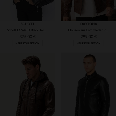
SCHOTT
DAYTONA
Schott LC940D Black: Robustes Rindsleder, klassischer Biker-Stil.
Blouson aus Lammleder in dunklem Cognac. Strukturiert, mit Reißverschlüssen.
375,00 €
299,00 €
NEUE KOLLEKTION
NEUE KOLLEKTION
VERFÜGBARE GRÖSSEN
VERFÜGBARE GRÖSSEN
S
M
L
XL
2XL
S
M
L
XL
2XL
3XL
4XL
5XL
3XL
5XL