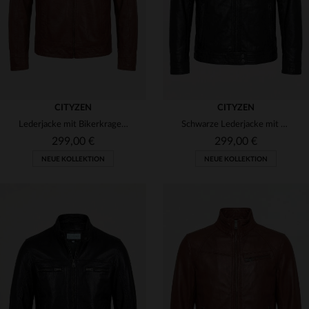
CITYZEN
CITYZEN
Lederjacke mit Bikerkragen in Mokka-Farbe
Schwarze Lederjacke mit Stehkragen
299,00 €
299,00 €
NEUE KOLLEKTION
NEUE KOLLEKTION
VERFÜGBARE GRÖSSEN
VERFÜGBARE GRÖSSEN
S
M
L
XL
2XL
S
M
L
XL
2XL
3XL
4XL
3XL
4XL
5XL