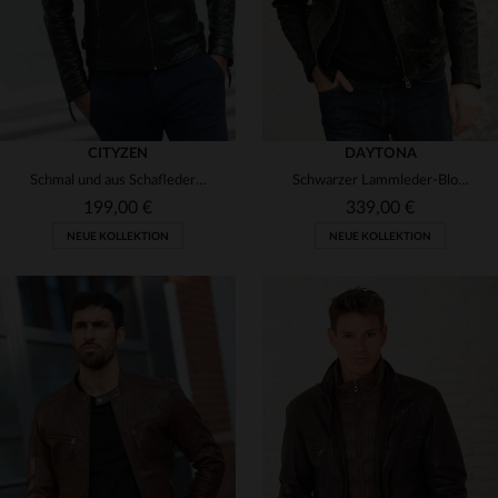
CITYZEN
DAYTONA
Schmal und aus Schafleder - der Kansas Black vereint Stil und Komfort.
Schwarzer Lammleder-Blouson glänzend slimfit mit abnehmbarer Kapuze.
199,00 €
339,00 €
NEUE KOLLEKTION
NEUE KOLLEKTION
VERFÜGBARE GRÖSSEN
VERFÜGBARE GRÖSSEN
S
M
L
XL
2XL
S
M
L
XL
2XL
3XL
3XL
4XL
5XL