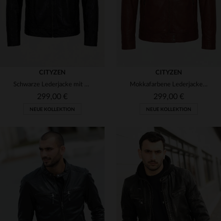
CITYZEN
CITYZEN
Schwarze Lederjacke mit Bikerkragen
Mokkafarbene Lederjacke mit Stehkragen
299,00 €
299,00 €
NEUE KOLLEKTION
NEUE KOLLEKTION
VERFÜGBARE GRÖSSEN
VERFÜGBARE GRÖSSEN
S
M
L
XL
2XL
S
M
L
XL
2XL
3XL
4XL
5XL
3XL
4XL