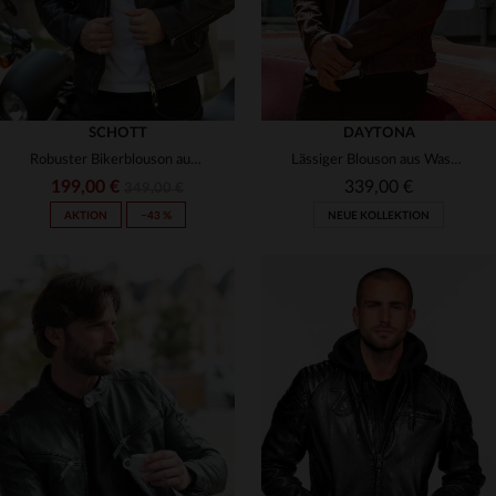
SCHOTT
DAYTONA
Robuster Bikerblouson aus Lammleder von Schott - zeitlos und stylisch.
Lässiger Blouson aus Waschlammleder in Dunkel-Cognac mit Kapuze.
199,00 €
339,00 €
349,00 €
AKTION
−43 %
NEUE KOLLEKTION
VERFÜGBARE GRÖSSEN
S
M
L
XL
2XL
VERFÜGBARE GRÖSSEN
M
L
XL
2XL
3XL
3XL
4XL
5XL
6XL