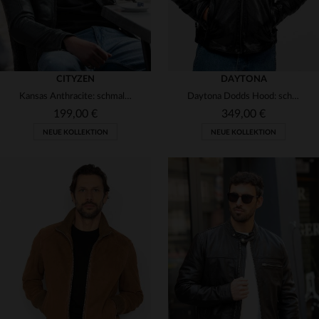
CITYZEN
DAYTONA
Kansas Anthracite: schmaler Schafslederblouson mit motard-Kragen.
Daytona Dodds Hood: schlanker Schnitt, Lammleder, abnehmbare Kapuze.
199,00 €
349,00 €
NEUE KOLLEKTION
NEUE KOLLEKTION
VERFÜGBARE GRÖSSEN
VERFÜGBARE GRÖSSEN
S
M
L
XL
2XL
S
M
L
XL
2XL
3XL
3XL
4XL