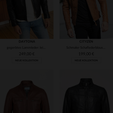
3XL
4XL
3XL
4XL
DAYTONA
CITYZEN
gegerbtes Lammleder: leicht, glänzend, ideal für Frühling.
Schmaler Schaflederblouson in Cognac - leicht, warm und elegant.
249,00 €
199,00 €
NEUE KOLLEKTION
NEUE KOLLEKTION
VERFÜGBARE GRÖSSEN
VERFÜGBARE GRÖSSEN
S
M
L
XL
2XL
S
M
L
XL
2XL
3XL
4XL
3XL