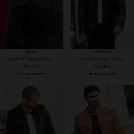
2XL
3XL
4XL
3XL
ACDC
CITYZEN
Schafleder-Blouson mit AC/DC-Lizenz - der "Back in Black"-Klassiker.
Schwarze Herren-Lederjacke mit Bikerkragen
399,00 €
375,00 €
ALLE JAHRESZEITEN
NEUE KOLLEKTION
VERFÜGBARE GRÖSSEN
VERFÜGBARE GRÖSSEN
S
M
L
XL
2XL
S
M
L
XL
2XL