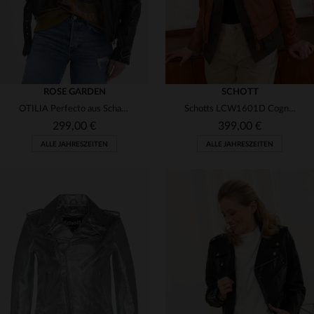
ROSE GARDEN
SCHOTT
OTILIA Perfecto aus Schafleder: schwarz, schlank und zeitlos elegant.
Schotts LCW1601D Cognac: Perfecto aus Lammnappa, zeitlos feminin.
299,00 €
399,00 €
ALLE JAHRESZEITEN
ALLE JAHRESZEITEN
VERFÜGBARE GRÖSSEN
VERFÜGBARE GRÖSSEN
L
2XL
XS
M
L
XL