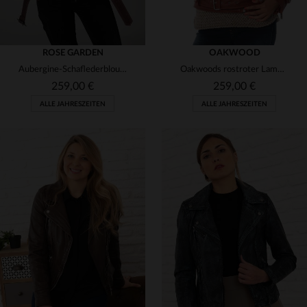
ROSE GARDEN
OAKWOOD
Aubergine-Schaflederblouson, gegerbt. Slim Fit.
Oakwoods rostroter Lammleder-Blouson - schmal, weich und komfortabel.
259,00 €
259,00 €
ALLE JAHRESZEITEN
ALLE JAHRESZEITEN
VERFÜGBARE GRÖSSEN
VERFÜGBARE GRÖSSEN
S
XS