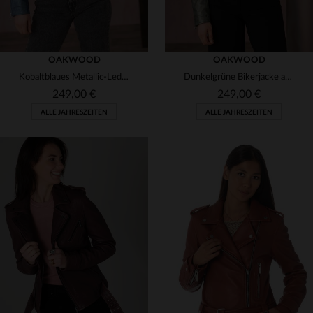
OAKWOOD
OAKWOOD
Kobaltblaues Metallic-Leder, slim geschnitten - der perfekte Perfecto.
Dunkelgrüne Bikerjacke aus glänzendem Lammleder von Oakwood.
249,00 €
249,00 €
ALLE JAHRESZEITEN
ALLE JAHRESZEITEN
VERFÜGBARE GRÖSSEN
VERFÜGBARE GRÖSSEN
S
S
XL