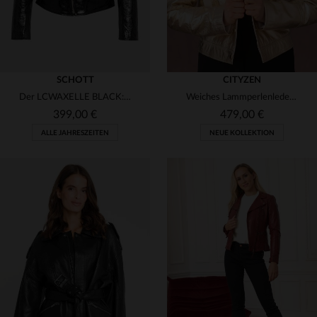
SCHOTT
CITYZEN
Der LCWAXELLE BLACK: Schwarzer Lack-Perfecto aus Lammleder von Schott.
Weiches Lammperlenleder in Gold/Ecru - schlanker Damen-Perfecto.
399,00 €
479,00 €
ALLE JAHRESZEITEN
NEUE KOLLEKTION
VERFÜGBARE GRÖSSEN
VERFÜGBARE GRÖSSEN
XS
M
XL
38
40
42