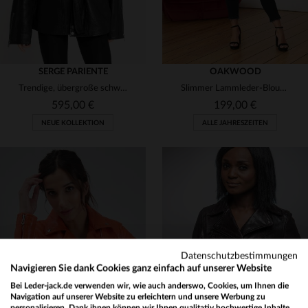
SERGE PARIENTE
OAKWOOD
Trendige, übergroße schwarze Lederjacke für Damen
Slimmer Lammleder-Blouson in Rot - leicht und mit Vintage-Charme.
595,00 €
199,00 €
NEUE KOLLEKTION
ALLE JAHRESZEITEN
VERFÜGBARE GRÖSSEN
VERFÜGBARE GRÖSSEN
Datenschutzbestimmungen
S
M
L
S
Navigieren Sie dank Cookies ganz einfach auf unserer Website
Bei Leder-jack.de verwenden wir, wie auch anderswo, Cookies, um Ihnen die
Navigation auf unserer Website zu erleichtern und unsere Werbung zu
personalisieren. Dank ihnen können wir Ihnen qualitativ hochwertige Inhalte