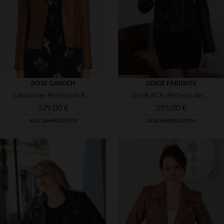
S
M
S
M
2XL
ROSE GARDEN
SERGE PARIENTE
Lammleder-Perfecto in Rubin-Cognac: slimfit, weich und feminin.
LIV BLACK: Perfecto aus Lammleder, rockig und zeitlos geschnitten.
329,00 €
395,00 €
ALLE JAHRESZEITEN
ALLE JAHRESZEITEN
VERFÜGBARE GRÖSSEN
VERFÜGBARE GRÖSSEN
XS
S
M
L
XL
2XL