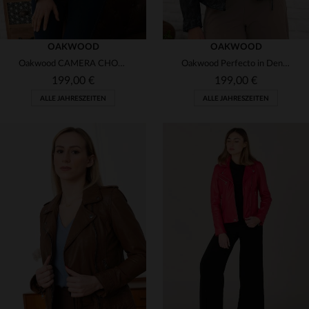
OAKWOOD
OAKWOOD
Oakwood CAMERA CHOCO 505: Lammleder-Perfecto in warmem Schokoladenton.
Oakwood Perfecto in Denim-Blau: Lammleder, slim, mit Vintage-Effekt.
199,00 €
199,00 €
ALLE JAHRESZEITEN
ALLE JAHRESZEITEN
VERFÜGBARE GRÖSSEN
VERFÜGBARE GRÖSSEN
L
M