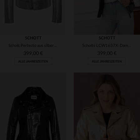
SCHOTT
SCHOTT
Schott Perfecto aus silbernem Lammleder - slim, rockig und zeitlos.
Schotts LCW1637X: Damen-Perfecto aus glänzendem Rindsleder, rockig.
399,00 €
399,00 €
ALLE JAHRESZEITEN
ALLE JAHRESZEITEN
VERFÜGBARE GRÖSSEN
VERFÜGBARE GRÖSSEN
XS
S
M
L
XL
XS
S