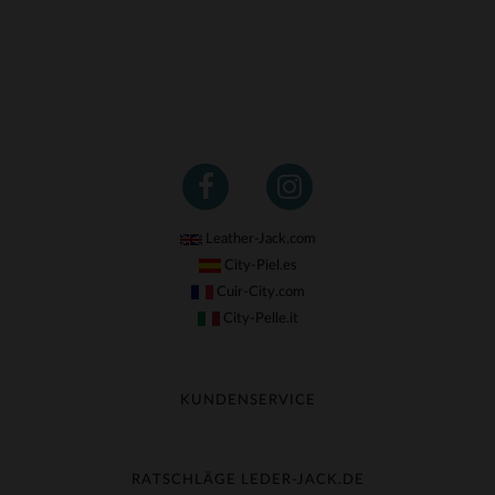
Leather-Jack.com
City-Piel.es
Cuir-City.com
City-Pelle.it
KUNDENSERVICE
Meine Sendung nachverfolgen
Umtausch & Widerruf
RATSCHLÄGE LEDER-JACK.DE