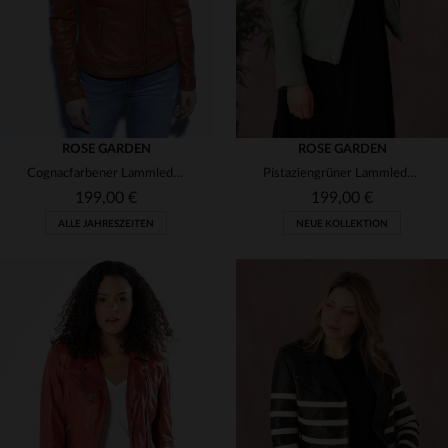
ROSE GARDEN
ROSE GARDEN
Cognacfarbener Lammleder-Blouson mit Vinyl-Effekt und Metall-Details.
Pistaziengrüner Lammleder-Blouson: leicht, atmungsaktiv und stilvoll.
199,00 €
199,00 €
ALLE JAHRESZEITEN
NEUE KOLLEKTION
VERFÜGBARE GRÖSSEN
VERFÜGBARE GRÖSSEN
L
XL
XS
S
M
L
2XL