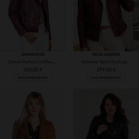
(5)
L
XL
2XL
OAKWOOD
ROSE GARDEN
Damen-Perfecto in Pflaume: weiches Lammleder, slim, leicht.
Femininer Retro-Perfecto aus weichem Aosta-Lammleder in Bison.
269,00 €
299,00 €
ALLE JAHRESZEITEN
ALLE JAHRESZEITEN
VERFÜGBARE GRÖSSEN
VERFÜGBARE GRÖSSEN