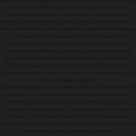
Nutzen Sie Ihren Besuch auf unserer Seite um sich in aller Ruhe unsere anderen
Textilien und Lederbekleidungen anzusehen. Warum tragen Sie dieses
legendäre Modell nicht mit einem schönen Rock von Oakwood oder einer
Arma-Hose? Wir bieten ebenfalls zahlreiche Oberteile an: Hemden, Blusen, T-
Shirts oder Polo-Shirts. Auch hier bestellen Sie renommierte Markenkleidung
zu günstigen Preisen. Und vergessen Sie nicht unsere angebotenen
Modeaccessoires, die ebenso nützlich wie praktisch sind und Ihrem Outfit
modisch den letzten Schliff geben – und zwar zu jeder Jahreszeit! Ebenfalls
führen wir für Sie preislich interessante Markenschuhe, ob Sie sich nun nach
Turnschuhen, Boots oder Sandalen umsehen, schön designte Gürtel von
unterschiedlicher Breite, Handtaschen, Mützen oder Handtaschen um Sie vor
winterlichen Kälte zu schützen.
Bestellen Sie online ohne weiteres Warten ! Entdecken Sie all unsere Modelle
und profitieren sie von unseren Neuheiten! Unser Onlineshop bietet Ihnen
viele Vorteile: kostenlose Lieferung ab 150 €, Zufrieden oder Geld zurück-
Garantie und sichere Zahlungsweisen. Für alle Fragen stehen wir Ihnen gerne
zu Verfügung – ob es sich um eine Frage zum Thema Perfecto oder um eine
aktuelle Bestellung handelt. Unser Kundenservice ist gerne für Sie da und Sie
können diesen per Mail und per Telefon zu erreichen.