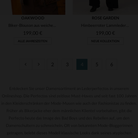
OAKWOOD
ROSE GARDEN
Biker-Blouson aus weichem Lammleder in Cognac - zeitlos.
Himbeerroter Lammleder-Blouson - slimfit, silberne Akzente, blumig.
199,00 €
199,00 €
ALLE JAHRESZEITEN
NEUE KOLLEKTION
2
3
4
5
6
VERFÜGBARE GRÖSSEN
XS
S
M
L
XL
Entdecken Sie unser Damensortiment an Lederperfectos in unserem
VERFÜGBARE GRÖSSEN
Onlineshop. Die Perfectos sind zeitlose Must-Haves und seit fast 100 Jahren
L
2XL
in den Kleiderschränken der Mode-Musen wie auch der Fashionistas zu finden.
Früher als Bikerjacke eher dem männlichen Klientel vorbehalten, gibt die
Perfecto heute das Image des Bad Boys und des Rebellen auf, um den
Damenschultern zu schmeicheln. Oft von bekannten Mode-Bloggerinnen
getragen, belebt dieses Modell klassische Looks dank seines atypischen