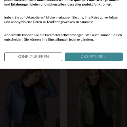
und Erfahrungen bieten und sicherstellen, dass alles perfekt funktioniert.
Would you like to be redirected to our English site?
Indem Sie auf „Akzeptieren“ klicken, erlauben Sie uns, Ihre Reise zu verfolgen
No
und anonymisierte Daten zu Marketingzwecken zu sammeln.
ROSE GARDEN
ROSE GARDEN
Yes
Orange Perfecto aus ultraweichem Lammleder - slim, feminin und leicht.
Weiches rotes Lammleder im slimfit Biker-Schnitt mit zarter Patina.
Andernfalls können Sie die Parameter selbst festlegen. Wie auch immer Sie sich
entscheiden, Sie können Ihre Einstellungen jederzeit ändern.
199,00 €
199,00 €
NEUE KOLLEKTION
ALLE JAHRESZEITEN
KONFIGURIEREN
AKZEPTIEREN
VERFÜGBARE GRÖSSEN
VERFÜGBARE GRÖSSEN
S
M
L
XL
XL