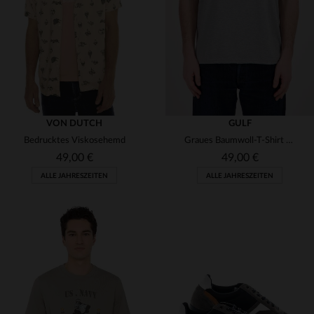
S
M
L
XL
2XL
S
M
(1)
(2)
(1)
VON DUTCH
GULF
Bedrucktes Viskosehemd
Graues Baumwoll-T-Shirt mit Gulf-Logo
49,00 €
49,00 €
ALLE JAHRESZEITEN
ALLE JAHRESZEITEN
VERFÜGBARE GRÖSSEN
VERFÜGBARE GRÖSSEN