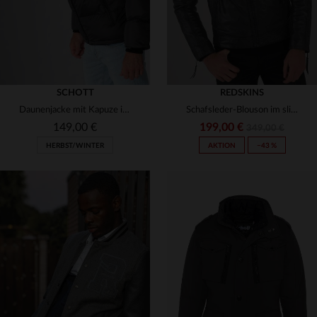
SCHOTT
REDSKINS
Daunenjacke mit Kapuze in Anthrazit
Schafsleder-Blouson im slim fit mit Biker-Details und Vintage-Charme.
149,00 €
199,00 €
349,00 €
HERBST/WINTER
AKTION
−43 %
VERFÜGBARE GRÖSSEN
VERFÜGBARE GRÖSSEN
S
XL
XL