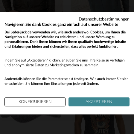
Datenschutzbestimmungen
Navigieren Sie dank Cookies ganz einfach auf unserer Website
Bei Leder-jack.de verwenden wir, wie auch anderswo, Cookies, um Ihnen die
SERGE PARIENTE
PETROL INDUSTRIES
Navigation auf unserer Website zu erleichtern und unsere Werbung zu
ALON 2: Anthrazit-Schaflederblouson, leicht und geschmeidig.
Grauer grüner Kapuzenpulli
personalisieren. Dank ihnen können wir Ihnen qualitativ hochwertige Inhalte
und Erfahrungen bieten und sicherstellen, dass alles perfekt funktioniert.
299,00 €
24,50 €
49,00 €
Would you like to be redirected to our English site?
ALLE JAHRESZEITEN
AKTION
−50 %
Indem Sie auf „Akzeptieren“ klicken, erlauben Sie uns, Ihre Reise zu verfolgen
No
und anonymisierte Daten zu Marketingzwecken zu sammeln.
Yes
Andernfalls können Sie die Parameter selbst festlegen. Wie auch immer Sie sich
entscheiden, Sie können Ihre Einstellungen jederzeit ändern.
KONFIGURIEREN
AKZEPTIEREN
VERFÜGBARE GRÖSSEN
VERFÜGBARE GRÖSSEN
2XL
3XL
S