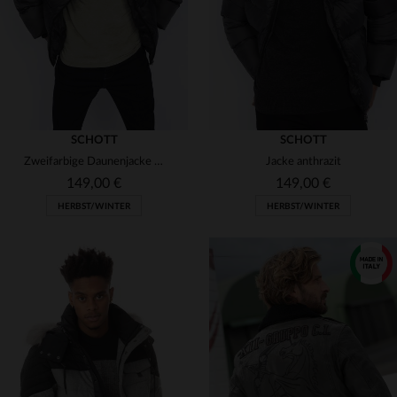
SCHOTT
SCHOTT
Zweifarbige Daunenjacke mit Kapuze in Grau und Schwarz
Jacke anthrazit
149,00 €
149,00 €
HERBST/WINTER
HERBST/WINTER
VERFÜGBARE GRÖSSEN
VERFÜGBARE GRÖSSEN
S
M
2XL
L
XL
2XL