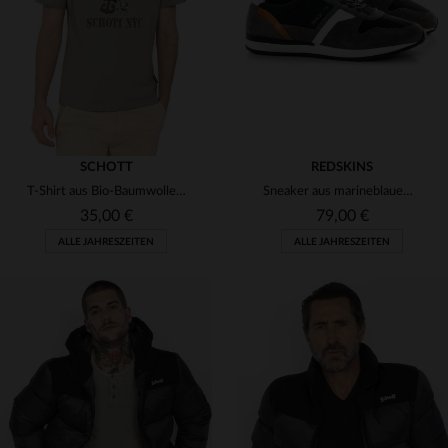
S
L
XL
XL
2XL
3XL
SCHOTT
REDSKINS
T-Shirt aus Bio-Baumwolle in Zementfarbe mit Cartoon-Illustration
Sneaker aus marineblauem Textil
35,00 €
79,00 €
ALLE JAHRESZEITEN
ALLE JAHRESZEITEN
VERFÜGBARE GRÖSSEN
VERFÜGBARE GRÖSSEN
M
L
XL
40
41