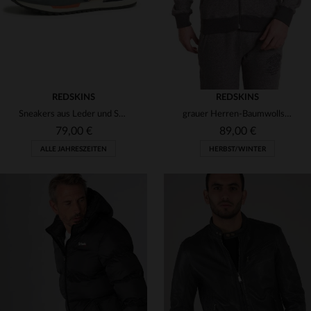
REDSKINS
REDSKINS
Sneakers aus Leder und Synthetik in Grau und Denim
grauer Herren-Baumwollsweater REDSKINS
79,00 €
89,00 €
ALLE JAHRESZEITEN
HERBST/WINTER
VERFÜGBARE GRÖSSEN
VERFÜGBARE GRÖSSEN
41
M