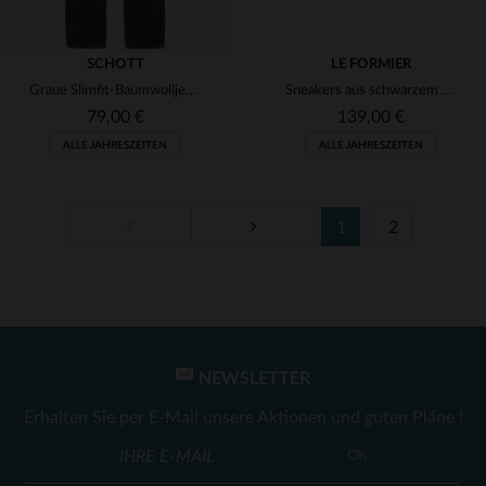
SCHOTT
LE FORMIER
Graue Slimfit-Baumwolljeans für Herren
Sneakers aus schwarzem Leder made in france
79,00 €
139,00 €
ALLE JAHRESZEITEN
ALLE JAHRESZEITEN
1
2
VERFÜGBARE GRÖSSEN
VERFÜGBARE GRÖSSEN
29
41
NEWSLETTER
Erhalten Sie per E-Mail unsere Aktionen und guten Pläne !
OK