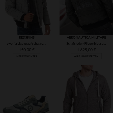
REDSKINS
AERONAUTICA MILITARE
zweifarbige grau/schwarze Jacke mit Fellkragen
Schafsleder-Fliegerblouson in Anthrazit mit veganem Fellkragen.
150,00 €
1 625,00 €
HERBST/WINTER
ALLE JAHRESZEITEN
VERFÜGBARE GRÖSSEN
VERFÜGBARE GRÖSSEN
S
54
56