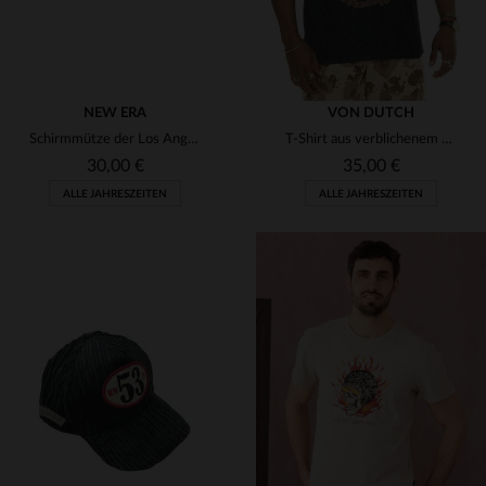
NEW ERA
VON DUTCH
Schirmmütze der Los Angeles Dodgers
T-Shirt aus verblichenem Grau aus Baumwolle mit flammendem Augenlogo
30,00 €
35,00 €
ALLE JAHRESZEITEN
ALLE JAHRESZEITEN
VERFÜGBARE GRÖSSEN
VERFÜGBARE GRÖSSEN
TU
S