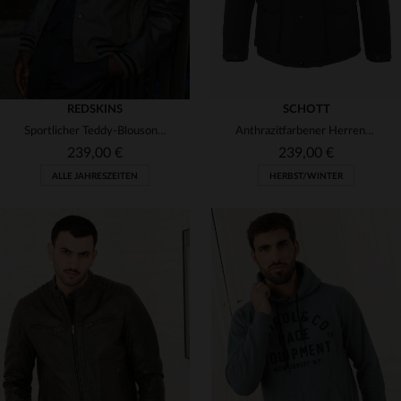
REDSKINS
SCHOTT
Sportlicher Teddy-Blouson von Redskins aus Rindsleder und Textil.
Anthrazitfarbener Herrenmantel mit Taschen
239,00 €
239,00 €
ALLE JAHRESZEITEN
HERBST/WINTER
VERFÜGBARE GRÖSSEN
VERFÜGBARE GRÖSSEN
L
M
4XL