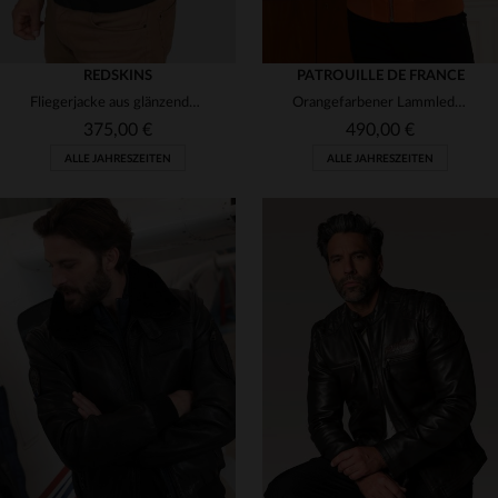
REDSKINS
PATROUILLE DE FRANCE
Fliegerjacke aus glänzendem Rindsleder mit Fellkragen von Redskins.
Orangefarbener Lammleder-Bomber von Redskins im Fliegerlook mit Logo.
375,00 €
490,00 €
ALLE JAHRESZEITEN
ALLE JAHRESZEITEN
VERFÜGBARE GRÖSSEN
VERFÜGBARE GRÖSSEN
L
M
L