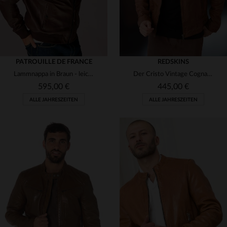
PATROUILLE DE FRANCE
REDSKINS
Lammnappa in Braun - leicht, stylisch, mit französischem Flair.
Der Cristo Vintage Cognac: Lammleder, Hemdkragen, Redskins-Qualität.
595,00 €
445,00 €
ALLE JAHRESZEITEN
ALLE JAHRESZEITEN
VERFÜGBARE GRÖSSEN
VERFÜGBARE GRÖSSEN
M
L
XL
2XL
M
L
XL