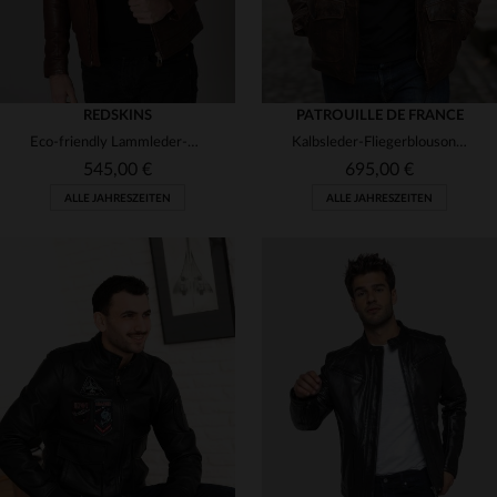
REDSKINS
PATROUILLE DE FRANCE
Eco-friendly Lammleder-Blouson von Redskins: NORIS in Grün-Braun.
Kalbsleder-Fliegerblouson mit Shearling-Kragen - zeitlos und robust.
545,00 €
695,00 €
ALLE JAHRESZEITEN
ALLE JAHRESZEITEN
VERFÜGBARE GRÖSSEN
VERFÜGBARE GRÖSSEN
L
XL
2XL
M
L
XL
2XL