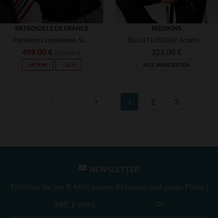
PATROUILLE DE FRANCE
REDSKINS
Patiniertes Lammleder, Schurwollkragen - Redskins RAFAL YCON USED.
BULLIT LEGEND: Schafsleder-Blouson von Redskins in Braun. Zeitlos.
499,00 €
325,00 €
670,00 €
AKTION
−26 %
ALLE JAHRESZEITEN
1
2
3
VERFÜGBARE GRÖSSEN
VERFÜGBARE GRÖSSEN
M
2XL
L
XL
NEWSLETTER
Erhalten Sie per E-Mail unsere Aktionen und guten Pläne !
OK