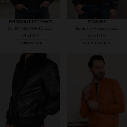
PATROUILLE DE FRANCE
REDSKINS
Der RANGER ALPHA: warme Lammleder-Fliegerjacke mit Schaffellkragen.
Klassischer Fliegerblouson aus weichem Rindsleder von Redskins.
745,00 €
375,00 €
HERBST/WINTER
ALLE JAHRESZEITEN
VERFÜGBARE GRÖSSEN
VERFÜGBARE GRÖSSEN
M
L
XL
L
XL