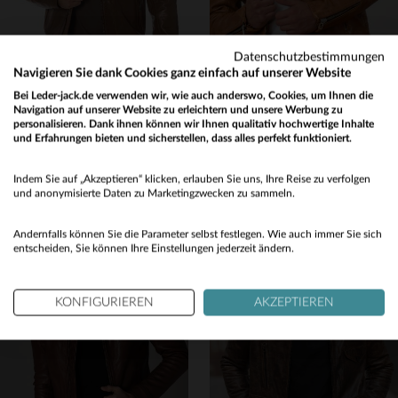
Datenschutzbestimmungen
Navigieren Sie dank Cookies ganz einfach auf unserer Website
Bei Leder-jack.de verwenden wir, wie auch anderswo, Cookies, um Ihnen die
REDSKINS
REDSKINS
Navigation auf unserer Website zu erleichtern und unsere Werbung zu
Lammleder-Blouson in Cognac: robust, bequem und zeitlos elegant.
gegerbtes Schafleder - der FAISSE GREEN GOLD im Biker-Stil.
personalisieren. Dank ihnen können wir Ihnen qualitativ hochwertige Inhalte
und Erfahrungen bieten und sicherstellen, dass alles perfekt funktioniert.
445,00 €
545,00 €
Would you like to be redirected to our English site?
ALLE JAHRESZEITEN
ALLE JAHRESZEITEN
Indem Sie auf „Akzeptieren“ klicken, erlauben Sie uns, Ihre Reise zu verfolgen
No
und anonymisierte Daten zu Marketingzwecken zu sammeln.
Yes
Andernfalls können Sie die Parameter selbst festlegen. Wie auch immer Sie sich
entscheiden, Sie können Ihre Einstellungen jederzeit ändern.
KONFIGURIEREN
AKZEPTIEREN
VERFÜGBARE GRÖSSEN
VERFÜGBARE GRÖSSEN
L
XL
2XL
L
XL
2XL