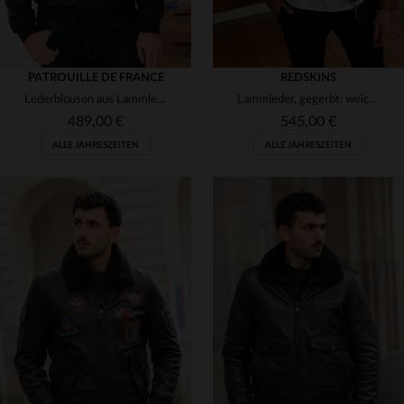
PATROUILLE DE FRANCE
REDSKINS
Lederblouson aus Lammleder - FAUCON PALOMA BLACK mit Teddy-Kragen.
Lammleder, gegerbt: weich, leicht und zeitlos geschnitten.
489,00 €
545,00 €
ALLE JAHRESZEITEN
ALLE JAHRESZEITEN
VERFÜGBARE GRÖSSEN
VERFÜGBARE GRÖSSEN
S
M
L
2XL
3XL
M
XL