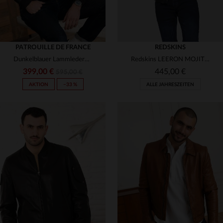
PATROUILLE DE FRANCE
REDSKINS
Dunkelblauer Lammlederblouson mit Patrouille-de-France-Emblemen.
Redskins LEERON MOJITO BLACK: schlanker Schafsleder-Blouson für Biker.
399,00 €
445,00 €
595,00 €
AKTION
−33 %
ALLE JAHRESZEITEN
VERFÜGBARE GRÖSSEN
VERFÜGBARE GRÖSSEN
S
M
L
XL
3XL