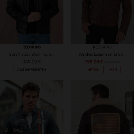
REDSKINS
REDSKINS
Trust Victory Black - Schafsleder, Reißverschlüsse, Biker-Attitüde.
Weiches Lammleder in Cognac: schmal geschnitten, ideal für den Herbst.
349,00 €
199,00 €
349,00 €
ALLE JAHRESZEITEN
AKTION
−43 %
VERFÜGBARE GRÖSSEN
VERFÜGBARE GRÖSSEN
M
L
2XL
3XL
2XL
3XL