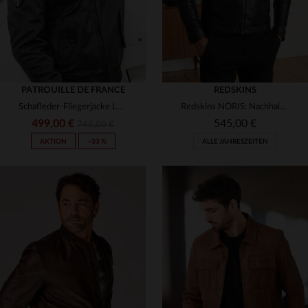
PATROUILLE DE FRANCE
REDSKINS
Schafleder-Fliegerjacke LEGION ALPHA BLACK mit echtem Fellkragen.
Redskins NORIS: Nachhaltiges Lammleder, gegerbt.
499,00 €
545,00 €
745,00 €
AKTION
−33 %
ALLE JAHRESZEITEN
VERFÜGBARE GRÖSSEN
VERFÜGBARE GRÖSSEN
M
L
XL
2XL