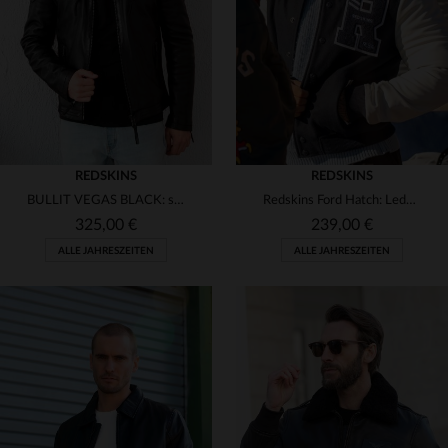
M
L
XL
2XL
S
M
L
XL
2XL
(4)
(1)
(18)
(1)
(3)
(2)
(1)
(2)
REDSKINS
REDSKINS
(1)
BULLIT VEGAS BLACK: schwarze Lammlederjacke von Redskins für Biker.
Redskins Ford Hatch: Leder und Nylon für urbanen, lässigen Style.
325,00 €
239,00 €
(10)
ALLE JAHRESZEITEN
ALLE JAHRESZEITEN
(62)
(35)
(19)
VERFÜGBARE GRÖSSEN
(6)
S
M
L
XL
2XL
VERFÜGBARE GRÖSSEN
(1)