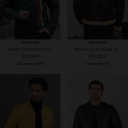
REDSKINS
REDSKINS
Weiches Schafsleder im Racing-Stil: Redskins BRAD CALISTA OCEAN BLUE.
Bomber aus Schafleder mit Lammfell-Futter - zeitlos und extrem warm.
395,00 €
895,00 €
ALLE JAHRESZEITEN
HERBST/WINTER
VERFÜGBARE GRÖSSEN
VERFÜGBARE GRÖSSEN
M
L
XL
2XL
3XL
M
L
XL
2XL
3XL