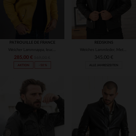
PATROUILLE DE FRANCE
REDSKINS
Weicher Lammnappa, leuchtendes Gelb - der Apollo Napoli setzt Akzente.
Weiches Lammleder, Metallzipper - Biker-Stil von Redskins.
285,00 €
345,00 €
569,00 €
AKTION
−50 %
ALLE JAHRESZEITEN
VERFÜGBARE GRÖSSEN
VERFÜGBARE GRÖSSEN
L
XL
M
L
XL
2XL