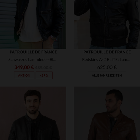
3XL
(5)
L
XL
2XL
PATROUILLE DE FRANCE
PATROUILLE DE FRANCE
Schwarzes Lammleder-Blouson im Aviator-Stil - zeitlos und vielseitig.
Redskins A-2 ELITE: Lammleder-Fliegerjacke mit abnehmbarem Pelzkragen.
349,00 €
625,00 €
489,00 €
AKTION
−29 %
ALLE JAHRESZEITEN
VERFÜGBARE GRÖSSEN
VERFÜGBARE GRÖSSEN
S
M
L
XL
3XL
M
L
XL