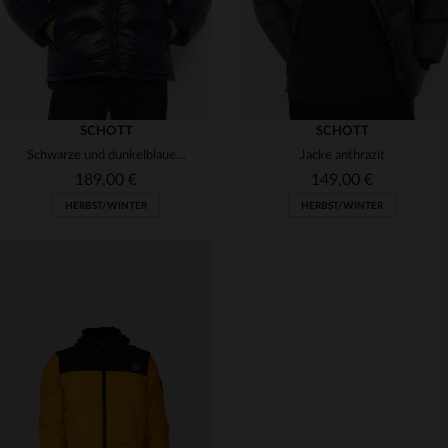
SCHOTT
SCHOTT
Schwarze und dunkelblaue Daunenjacke aus Nylon
Jacke anthrazit
189,00 €
149,00 €
HERBST/WINTER
HERBST/WINTER
VERFÜGBARE GRÖSSEN
VERFÜGBARE GRÖSSEN
S
M
L
L
XL
2XL