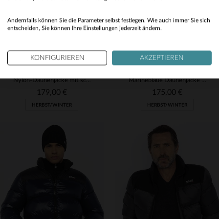
Yes
Andernfalls können Sie die Parameter selbst festlegen. Wie auch immer Sie sich
entscheiden, Sie können Ihre Einstellungen jederzeit ändern.
KONFIGURIEREN
AKZEPTIEREN
SCHOTT
SCHOTT
Nylon-Daunenjacke mit schwarzer Kapuze
Marineblaue Daunenjacke aus recyceltem Nylon
179,00 €
175,00 €
HERBST/WINTER
HERBST/WINTER
VERFÜGBARE GRÖSSEN
XS
S
M
L
XL
VERFÜGBARE GRÖSSEN
2XL
M
L