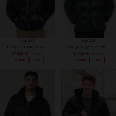
SCHOTT
SCHOTT
Übergroße Daunenjacke aus glänzendem Textil mit Kunstpelzkragen
Waldgrüne, gesteppte Daunenjacke aus Nylon
143,20 €
151,20 €
179,00 €
189,00 €
AKTION
−20 %
AKTION
−20 %
VERFÜGBARE GRÖSSEN
VERFÜGBARE GRÖSSEN
XS
S
M
L
XL
XS
S
M
L
XL
2XL
2XL