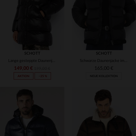
2XL
3XL
16 ANS
3XL
4XL
5XL
SCHOTT
SCHOTT
Lange gesteppte Daunenjacke mit schwarzer Kapuze
Schwarze Daunenjacke im Bomber-Stil
149,00 €
165,00 €
199,00 €
AKTION
−25 %
NEUE KOLLEKTION
VERFÜGBARE GRÖSSEN
VERFÜGBARE GRÖSSEN