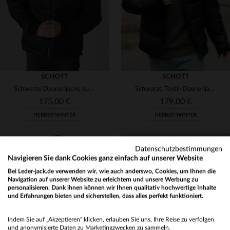
SCHOTT
SCHOTT
Schwarze Daunenjacke aus recyceltem Nylon
Schwarze Textil-Daunenjacke im Bomber-Stil
175,00 €
179,00 €
HERBST/WINTER
HERBST/WINTER
Datenschutzbestimmungen
Navigieren Sie dank Cookies ganz einfach auf unserer Website
Bei Leder-jack.de verwenden wir, wie auch anderswo, Cookies, um Ihnen die
Navigation auf unserer Website zu erleichtern und unsere Werbung zu
personalisieren. Dank ihnen können wir Ihnen qualitativ hochwertige Inhalte
und Erfahrungen bieten und sicherstellen, dass alles perfekt funktioniert.
VERFÜGBARE GRÖSSEN
VERFÜGBARE GRÖSSEN
Would you like to be redirected to our English site?
M
L
XL
2XL
S
M
L
XL
Indem Sie auf „Akzeptieren“ klicken, erlauben Sie uns, Ihre Reise zu verfolgen
No
und anonymisierte Daten zu Marketingzwecken zu sammeln.