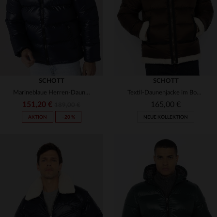
XS
S
L
XL
2XL
S
M
L
XL
2XL
SCHOTT
SCHOTT
Marineblaue Herren-Daunenjacke aus Nylon
Textil-Daunenjacke im Bomber-Stil
151,20 €
165,00 €
189,00 €
AKTION
−20 %
NEUE KOLLEKTION
VERFÜGBARE GRÖSSEN
S
M
L
XL
2XL
VERFÜGBARE GRÖSSEN
XS
M
L
XL
2XL
3XL