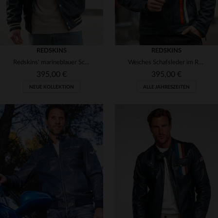
REDSKINS
REDSKINS
Redskins' marineblauer Schafsleder-Blouson - leicht, bequem, zeitlos.
Weiches Schafsleder im Racing-Stil: Redskins BRAD CALISTA OCEAN BLUE.
395,00 €
395,00 €
NEUE KOLLEKTION
ALLE JAHRESZEITEN
VERFÜGBARE GRÖSSEN
VERFÜGBARE GRÖSSEN
S
M
L
XL
M
L
XL
2XL
3XL