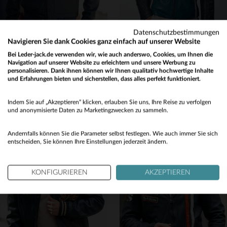
Datenschutzbestimmungen
Navigieren Sie dank Cookies ganz einfach auf unserer Website
Bei Leder-jack.de verwenden wir, wie auch anderswo, Cookies, um Ihnen die
REDSKINS
24H LE MANS
Navigation auf unserer Website zu erleichtern und unsere Werbung zu
Ozeanblaue Lederfliegerjacke mit Hemdkragen
Schafleder-Blouson in Navy: weich, leicht und ideal für den Alltag.
personalisieren. Dank ihnen können wir Ihnen qualitativ hochwertige Inhalte
und Erfahrungen bieten und sicherstellen, dass alles perfekt funktioniert.
395,00 €
440,00 €
Would you like to be redirected to our English site?
NEUE KOLLEKTION
ALLE JAHRESZEITEN
Indem Sie auf „Akzeptieren“ klicken, erlauben Sie uns, Ihre Reise zu verfolgen
No
und anonymisierte Daten zu Marketingzwecken zu sammeln.
Yes
Andernfalls können Sie die Parameter selbst festlegen. Wie auch immer Sie sich
entscheiden, Sie können Ihre Einstellungen jederzeit ändern.
KONFIGURIEREN
AKZEPTIEREN
VERFÜGBARE GRÖSSEN
VERFÜGBARE GRÖSSEN
S
M
L
XL
2XL
S
M
L
XL
2XL