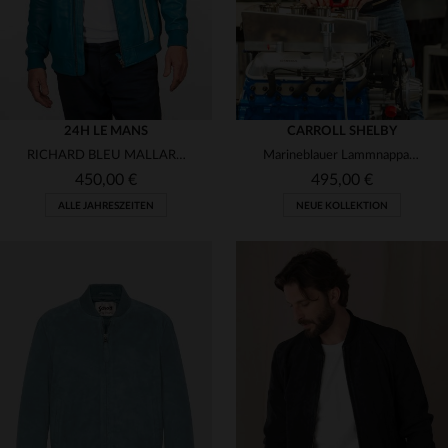
24H LE MANS
CARROLL SHELBY
RICHARD BLEU MALLARD: Schafsleder-Jacke im sportlichen Biker-Stil.
Marineblauer Lammnappa-Blouson Dallas. Regular, zeitlos, für Herren.
450,00 €
495,00 €
ALLE JAHRESZEITEN
NEUE KOLLEKTION
VERFÜGBARE GRÖSSEN
VERFÜGBARE GRÖSSEN
S
M
L
XL
2XL
S
M
L
XL
2XL
3XL
3XL
4XL