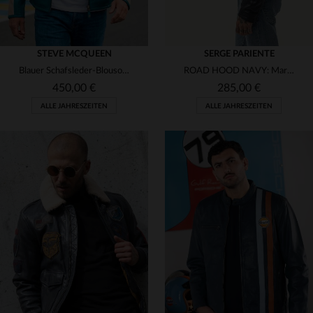
STEVE MCQUEEN
SERGE PARIENTE
Blauer Schafsleder-Blouson im Rennsport-Stil - lässig und zeitlos.
ROAD HOOD NAVY: Marine-Schaflederblouson mit Kapuze - urbaner Look.
450,00 €
285,00 €
ALLE JAHRESZEITEN
ALLE JAHRESZEITEN
VERFÜGBARE GRÖSSEN
VERFÜGBARE GRÖSSEN
M
L
XL
2XL
3XL
S