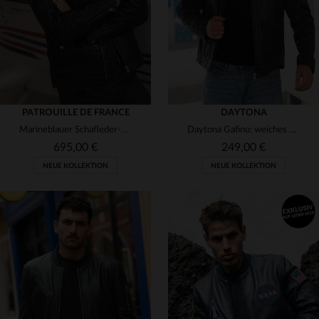
PATROUILLE DE FRANCE
DAYTONA
Marineblauer Schafleder-Blouson von Redskins mit glänzender Patina.
Daytona Gafino: weiches Lammleder, gegerbt, Navy Blue.
695,00 €
249,00 €
NEUE KOLLEKTION
NEUE KOLLEKTION
VERFÜGBARE GRÖSSEN
VERFÜGBARE GRÖSSEN
M
L
XL
2XL
3XL
S
M
L
XL
2XL
4XL
3XL