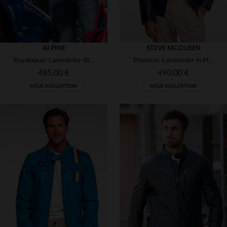
ALPINE
STEVE MCQUEEN
Royalblauer Lammleder-Blouson mit Biker-Kragen und retro Innenfutter.
Premium-Lammleder in Marineblau: der Austin Navy für zeitlose Reisen.
485,00 €
490,00 €
NEUE KOLLEKTION
NEUE KOLLEKTION
VERFÜGBARE GRÖSSEN
S
M
L
XL
2XL
VERFÜGBARE GRÖSSEN
M
L
XL
2XL
3XL
4XL