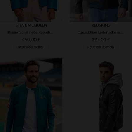
STEVE MCQUEEN
REDSKINS
Blauer Schafsleder-Bomber, leicht und inspiriert von Steve McQueen.
Ozeanblaue Lederjacke mit Bikerkragen
490,00 €
325,00 €
NEUE KOLLEKTION
NEUE KOLLEKTION
VERFÜGBARE GRÖSSEN
VERFÜGBARE GRÖSSEN
S
M
L
XL
2XL
S
M
L
XL
2XL
3XL
3XL