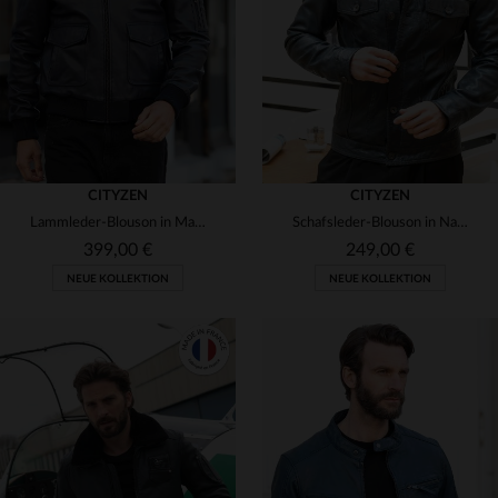
(6)
(10)
3XL
4XL
3XL
4XL
(6)
(13)
CITYZEN
CITYZEN
Lammleder-Blouson in Marine: slim, mit Fellfutter und Fliegerstil.
Schafsleder-Blouson in Navy mit regular Fit und zeitlosem Design.
399,00 €
249,00 €
NEUE KOLLEKTION
NEUE KOLLEKTION
VERFÜGBARE GRÖSSEN
S
M
L
XL
2XL
VERFÜGBARE GRÖSSEN