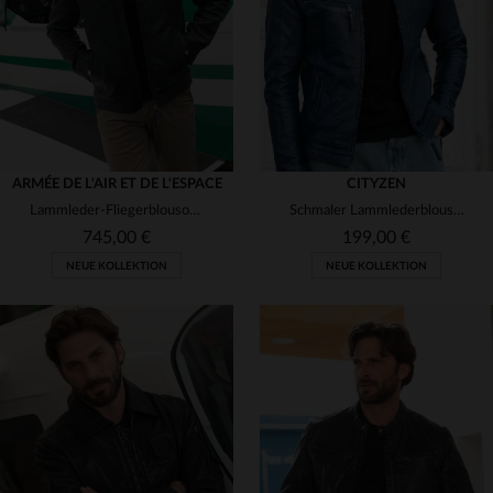
3XL
4XL
S
M
L
XL
2XL
ARMÉE DE L'AIR ET DE L'ESPACE
CITYZEN
Lammleder-Fliegerblouson in Marine - made in France, zeitlos.
Schmaler Lammlederblouson in Marineblau - leicht und ganzjährig.
745,00 €
199,00 €
NEUE KOLLEKTION
NEUE KOLLEKTION
VERFÜGBARE GRÖSSEN
S
M
L
XL
2XL
VERFÜGBARE GRÖSSEN
3XL
4XL
5XL
S
M
L
XL