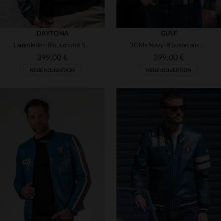
DAYTONA
GULF
Lammleder-Blouson mit Schaffellkragen - Fliegerlook in Petrol-Navy.
3GMs Navy-Blouson aus weichem Lammleder - leicht und pflegeleicht.
399,00 €
399,00 €
NEUE KOLLEKTION
NEUE KOLLEKTION
VERFÜGBARE GRÖSSEN
VERFÜGBARE GRÖSSEN
L
XL
2XL
3XL
M
L
XL
2XL