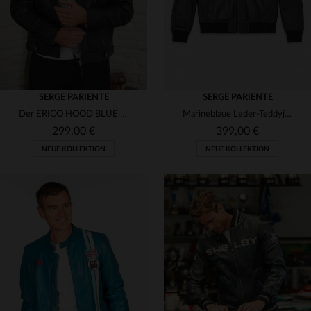
SERGE PARIENTE
SERGE PARIENTE
Der ERICO HOOD BLUE - ein Lammleder-Blouson mit abnehmbarer Kapuze.
Marineblaue Leder-Teddyjacke mit gestepptem Daunenfutter
299,00 €
399,00 €
NEUE KOLLEKTION
NEUE KOLLEKTION
VERFÜGBARE GRÖSSEN
S
M
L
XL
2XL
VERFÜGBARE GRÖSSEN
M
L
XL
2XL
3XL
3XL