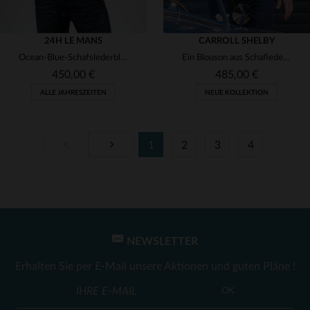
24H LE MANS
CARROLL SHELBY
Ocean-Blue-Schafslederblouson mit 24h-Le-Mans-Patches und Protektoren.
Ein Blouson aus Schafleder, der Rennlegenden und Alltagsstil vereint.
450,00 €
485,00 €
ALLE JAHRESZEITEN
NEUE KOLLEKTION
1
2
3
4
VERFÜGBARE GRÖSSEN
S
M
L
XL
2XL
VERFÜGBARE GRÖSSEN
S
M
XL
3XL
3XL
4XL
5XL
NEWSLETTER
Erhalten Sie per E-Mail unsere Aktionen und guten Pläne !
OK