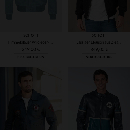
SCHOTT
SCHOTT
Himmelblauer Wildleder-Teddybär
Lässiger Blouson aus Ziegenveloursleder mit Teddy-Kragen von Schott.
349,00 €
349,00 €
NEUE KOLLEKTION
NEUE KOLLEKTION
VERFÜGBARE GRÖSSEN
VERFÜGBARE GRÖSSEN
S
M
L
XL
2XL
S
L
XL
2XL
3XL