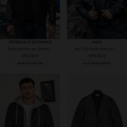
PATROUILLE DE FRANCE
NASA
Navy-Bomber aus Schafsleder mit Patrouille-de-France-Emblem - slim.
Nur 100 Stück: Odyssey Navy Blue - Schaflederblouson von Cityzen.
490,00 €
599,00 €
NEUE KOLLEKTION
ALLE JAHRESZEITEN
VERFÜGBARE GRÖSSEN
VERFÜGBARE GRÖSSEN
M
L
XL
2XL
M
L