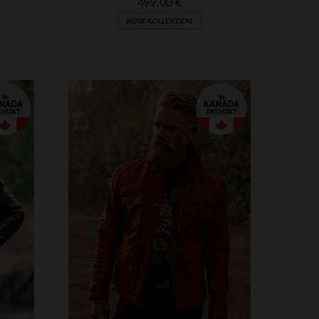
499,00 €
NEUE KOLLEKTION
2XL
VERFÜGBARE GRÖSSEN
S
M
L
XL
4XL