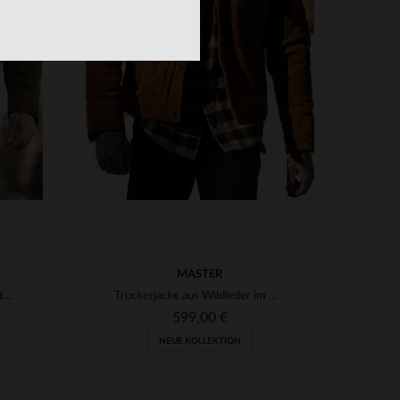
3XL
VERFÜGBARE GRÖSSEN
S
M
L
XL
2XL
3XL
MASTER
Olivfarbene Field Jacket: robustes Leder, Workwear-Stil, langlebig.
Truckerjacke aus Wildleder im Westernstil in Hellbraun
599,00 €
NEUE KOLLEKTION