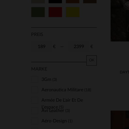
Grün
Rot
Gelb
PREIS
€
—
€
OK
MARKE
3Gm
(3)
Aeronautica Militare
(18)
Armée De L'air Et De
L'espace
(5)
Avi Leather
(3)
Aéro-Design
(1)