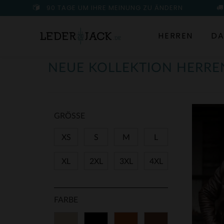
90 TAGE UM IHRE MEINUNG ZU ÄNDERN
HERREN
DA
NEUE KOLLEKTION HERRE
GRÖSSE
XS
S
M
L
XL
2XL
3XL
4XL
FARBE
Beige
Schwarz
Cognacfarben
Braun