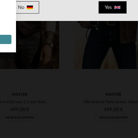
VERFÜGBARE GRÖSSEN
No
Yes
S
M
L
XL
2XL
RFÜGBARE GRÖSSEN
M
L
XL
2XL
3XL
4XL
MASTER
MASTER
Western-Gilet aus 1,5 mm Rindleder - robust, funktional, zeitlos.
499,00 €
499,00 €
NEUE KOLLEKTION
NEUE KOLLEKTION