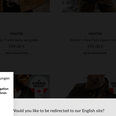
MASTER
MASTER
Vintage Truckerjacke aus goldbraunem Leder
Master'
599,00 €
599,00 €
NEUE KOLLEKTION
NEUE KOLLEKTION
mungen
gation
ihnen
Would you like to be redirected to our English site?