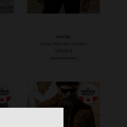
MASTER
s New Field Jacket: robustes Rindsleder, zeitloser Worker-Look.
Vintage dicke rote Lederjacke
599,00 €
NEUE KOLLEKTION