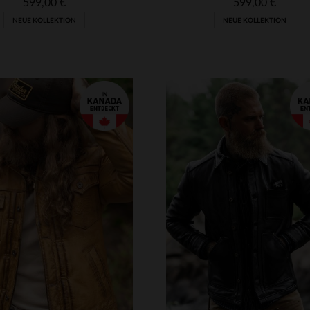
599,00 €
599,00 €
NEUE KOLLEKTION
NEUE KOLLEKTION
RFÜGBARE GRÖSSEN
VERFÜGBARE GRÖSSEN
M
L
XL
2XL
3XL
XS
S
M
L
XL
4XL
3XL
4XL