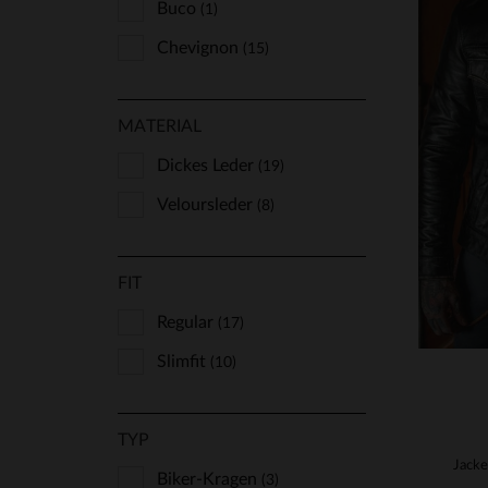
Buco
(1)
Chevignon
(15)
Cityzen
(74)
VE
MATERIAL
Classic Legend Motors
(151)
XS
Cockpit Usa
Dickes Leder
(18)
(19)
Cuir-City
Veloursleder
(2)
(8)
Daytona
(126)
FIT
Freaky Nation
(4)
Gipsy
Regular
(1)
(17)
Iron & Resin
Slimfit
(10)
(7)
Marine Nationale
(1)
TYP
Master
(27)
Oakwood
Biker-Kragen
(11)
(3)