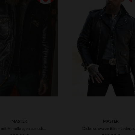
RFÜGBARE GRÖSSEN
VERFÜGBARE GRÖSSEN
S
M
L
XL
2XL
XS
S
M
L
XL
3XL
4XL
3XL
4XL
MASTER
MASTER
Jacke mit Hemdkragen aus schwarzem Altleder
Dicke schwarze Biker-Lederja