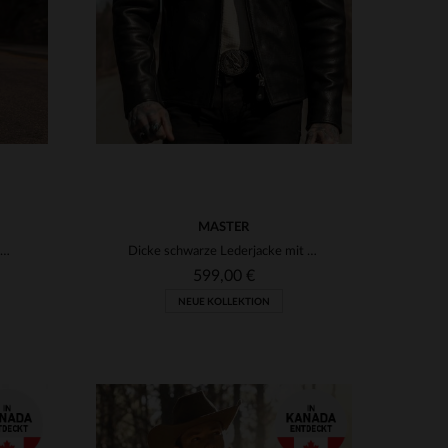
MASTER
Convoy Rust: robustes Büffelleder mit Patina-Effekt für lässigen Stil.
Dicke schwarze Lederjacke mit Bikerkragen
599,00 €
NEUE KOLLEKTION