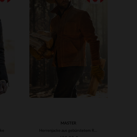
VERFÜGBARE GRÖSSEN
2XL
XS
S
M
L
XL
2XL
3XL
4XL
MASTER
cke
Herrenjacke aus gebürstetem Rindsleder