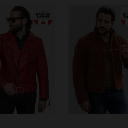
RFÜGBARE GRÖSSEN
VERFÜGBARE GRÖSSEN
M
L
XL
3XL
4XL
S
M
L
XL
2XL