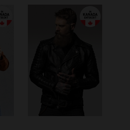
VERFÜGBARE GRÖSSEN
3XL
S
M
L
XL
2XL
3XL