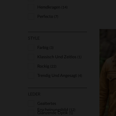
Redskins
Hemdkragen
(122)
(14)
Schott
Perfecto
(137)
(7)
Serge Pariente
(62)
The Jack Leathers
(6)
STYLE
Top Gun
(1)
Farbig
(3)
Univers Du Luxe
(1)
Klassisch Und Zeitlos
(1)
Us Wings
(5)
Rockig
(22)
Von Dutch
VE
(2)
Trendig Und Angesagt
(4)
S
LEDER
Gealtertes
Erscheinungsbild
(12)
Glänzende Optik
(1)