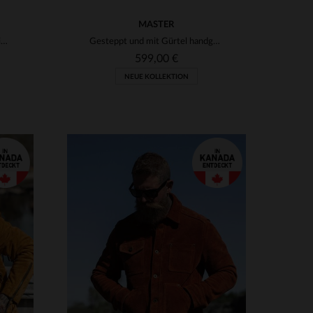
MASTER
Kupfernes Roughout-Leder - ein Blouson mit lebendiger Patina.
Gesteppt und mit Gürtel handgestickt Biker-Jacke
599,00 €
NEUE KOLLEKTION
VERFÜGBARE GRÖSSEN