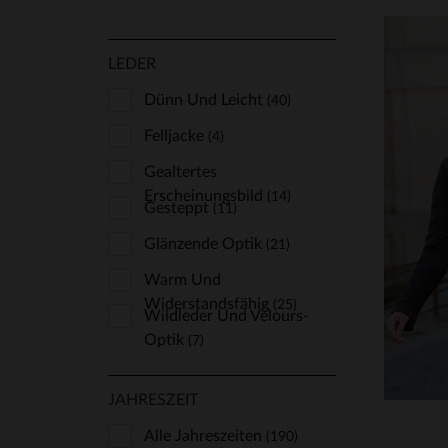
LEDER
Dünn Und Leicht
(40)
Felljacke
(4)
Gealtertes
VE
Erscheinungsbild
(14)
Gesteppt
(11)
XS
Glänzende Optik
(21)
Warm Und
Widerstandsfähig
(25)
Wildleder Und Velours-
Optik
(7)
JAHRESZEIT
Alle Jahreszeiten
(190)