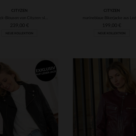
CITYZEN
CITYZEN
Nubuck-Blouson von Cityzen: slim, braun und perfekt für den Sommer.
239,00 €
199,00 €
NEUE KOLLEKTION
NEUE KOLLEKTION
RFÜGBARE GRÖSSEN
M
L
XL
2XL
3XL
VERFÜGBARE GRÖSSEN