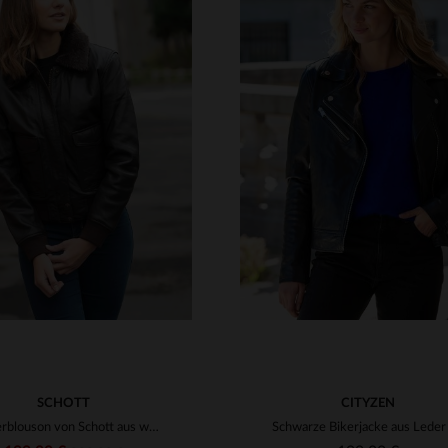
RFÜGBARE GRÖSSEN
VERFÜGBARE GRÖSSEN
S
M
L
XL
2XL
S
M
L
XL
2
SCHOTT
CITYZEN
Fliegerblouson von Schott aus weichem Lammleder in Dunkelbraun.