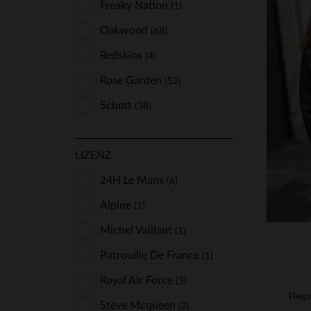
Freaky Nation
(1)
Oakwood
(68)
Redskins
(4)
Rose Garden
(52)
Schott
VE
(38)
Serge Pariente
(22)
XS
LIZENZ
Von Dutch
(1)
24H Le Mans
(6)
Alpine
(1)
Michel Vaillant
(1)
Patrouille De France
(1)
Royal Air Force
(5)
Steve Mcqueen
(3)