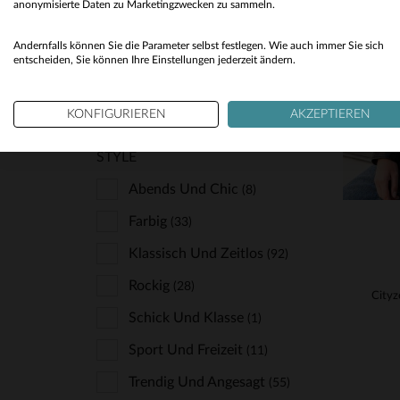
anonymisierte Daten zu Marketingzwecken zu sammeln.
VE
Shearling-Jacke
(8)
S
Andernfalls können Sie die Parameter selbst festlegen. Wie auch immer Sie sich
Steppjacke
entscheiden, Sie können Ihre Einstellungen jederzeit ändern.
(9)
Teddy
(1)
KONFIGURIEREN
AKZEPTIEREN
STYLE
Abends Und Chic
(8)
Farbig
(33)
Klassisch Und Zeitlos
(92)
Rockig
(28)
Schick Und Klasse
(1)
Sport Und Freizeit
(11)
Trendig Und Angesagt
(55)