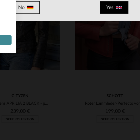
RFÜGBARE GRÖSSEN
VERFÜGBARE GRÖSSEN
No
Yes
M
L
XL
2XL
3XL
XS
S
M
L
XL
4XL
3XL
CITYZEN
SCHOTT
Cityzens APRILIA 2 BLACK - gegerbtes Schafsleder, Perfecto.
239,00 €
199,00 €
NEUE KOLLEKTION
NEUE KOLLEKTION