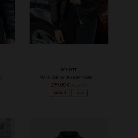
SCHOTT
eitloses Design: Der Schott LCW9185 in Schwarz.
MA-1-Bomber aus Lammleder von Schott: weich, leicht und figurbetont.
199,00 €
299,00 €
AKTION
−33 %