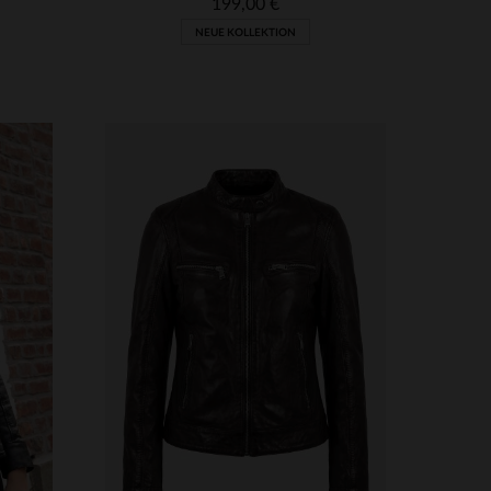
199,00 €
NEUE KOLLEKTION
VERFÜGBARE GRÖSSEN
3XL
S
M
L
XL
2XL
3XL
4XL