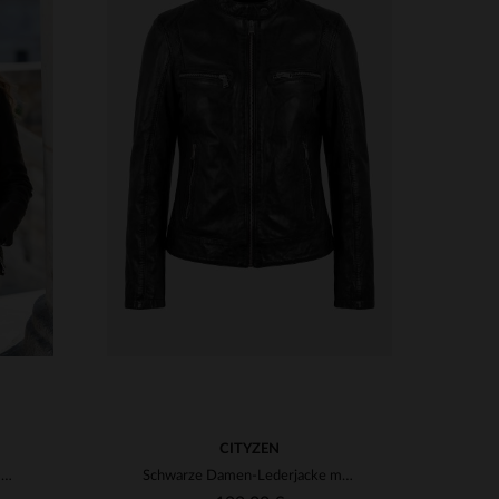
VERFÜGBARE GRÖSSEN
XL
XS
S
M
L
XL
2XL
CITYZEN
Schwarze Bikerjacke aus Leder mit bedrucktem Futter
Schwarze Damen-Lederjacke mit Bikerkragen