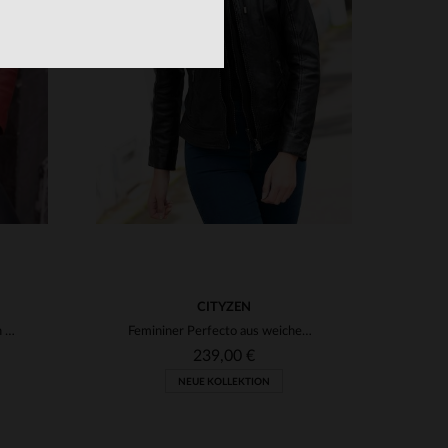
VERFÜGBARE GRÖSSEN
2XL
S
M
L
XL
2XL
3XL
4XL
CITYZEN
Roter Lammleder-Perfecto von Schott - slim, weich und alltagstauglich.
Femininer Perfecto aus weichem Lammleder mit abnehmbarer Kapuze.
239,00 €
NEUE KOLLEKTION