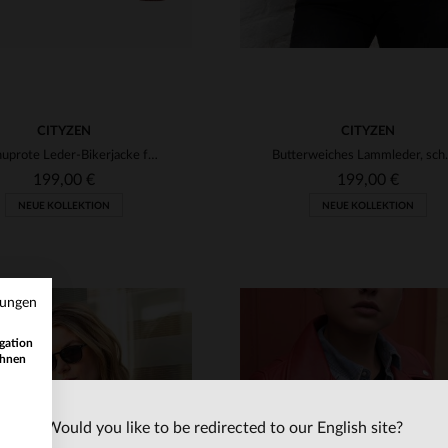
CITYZEN
CITYZEN
Ketchuprote Leder-Bikerjacke für Damen
Butterweiches Lamm
199,00 €
199,00 €
NEUE KOLLEKTION
NEUE KOLLEKTION
mungen
gation
ihnen
Would you like to be redirected to our English site?