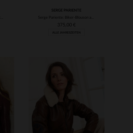
SERGE PARIENTE
marineblaue Bikerjacke aus Leder für Damen
Serge Pariente: Biker-Blouson aus Lammleder mit matelierten Details.
375,00 €
ALLE JAHRESZEITEN
VERFÜGBARE GRÖSSEN