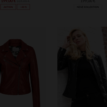
199,00 €
199,00 €
329,00 €
AKTION
−40 %
NEUE KOLLEKTION
VERFÜGBARE GRÖSSEN
S
M
L
XL
2XL
RFÜGBARE GRÖSSEN
M
L
XL
2XL
4XL