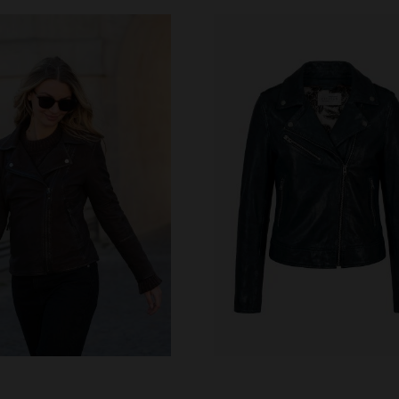
RFÜGBARE GRÖSSEN
S
M
L
XL
2XL
VERFÜGBARE GRÖSSEN
3XL
4XL
XS
S
L
XL