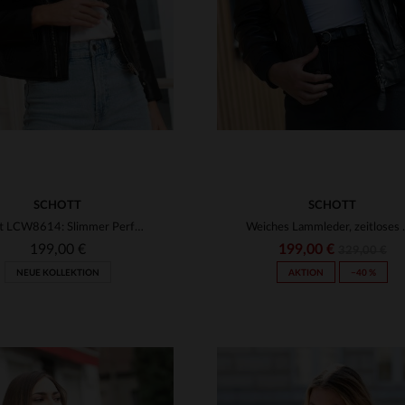
SCHOTT
SCHOTT
Schott LCW8614: Slimmer Perfecto aus weichem Lammleder für Frauen.
Weiches Lammleder, z
199,00 €
199,00 €
329,00 €
NEUE KOLLEKTION
AKTION
−40 %