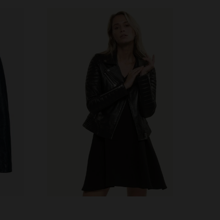
VERFÜGBARE GRÖSSEN
XS
S
M
L
XL
2XL
3XL