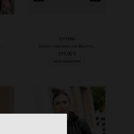
CITYZEN
leder, schmale Passform - zeitlos elegant.
Damen-Lederjacke mit Bikerkragen in Schokoladenbraun
199,00 €
NEUE KOLLEKTION