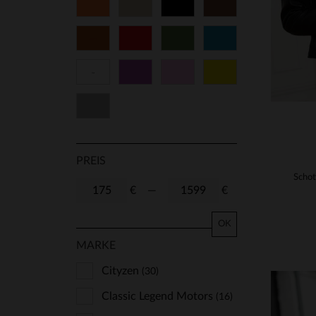
Orange
Beige
Schwarz
Braun
50
52
60
T2
Cognacfarben
Rot
Grün
Blau
Weiß
Lila
Rosa
Gelb
Grau
PREIS
€
—
€
OK
MARKE
Cityzen
(30)
Classic Legend Motors
(16)