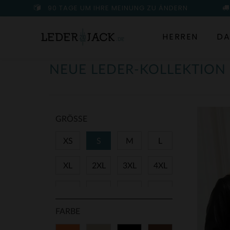
90 TAGE UM IHRE MEINUNG ZU ÄNDERN
HERREN
DA
NEUE LEDER-KOLLEKTIO
GRÖSSE
XS
S
M
L
XL
2XL
3XL
4XL
34
36
38
40
FARBE
42
44
46
48