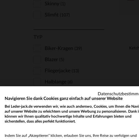
Skinny
(1)
Slimfit
(107)
TYP
Biker-Kragen
(39)
Blazer
(5)
Fliegerjacke
(13)
Halblange
(6)
Hemdkragen
(18)
Datenschutzbestim
Navigieren Sie dank Cookies ganz einfach auf unserer Website
Mit Kapuze
(6)
Bei Leder-jack.de verwenden wir, wie auch anderswo, Cookies, um Ihnen die Navi
auf unserer Website zu erleichtern und unsere Werbung zu personalisieren. Dank 
Mäntel
(11)
können wir Ihnen qualitativ hochwertige Inhalte und Erfahrungen bieten und
sicherstellen, dass alles perfekt funktioniert.
Pelzkragen
(13)
Indem Sie auf „Akzeptieren“ klicken, erlauben Sie uns, Ihre Reise zu verfolgen und
Perfecto
(93)