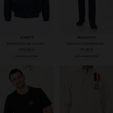
SCHOTT
PADDOCK'S
Bomberjacke aus recyceltem Nylon Marineblau
Klassische dunkelblaue Baumwolljeans für Herren
199,00 €
79,00 €
NEUE KOLLEKTION
ALLE JAHRESZEITEN
VERFÜGBARE GRÖSSEN
W31 L32
W32 L32
W33 L32
W38 L32
W40 L3
VERFÜGBARE GRÖSSEN
XS
S
M
L
XL
W42 L32
W44 L32
W40 L34