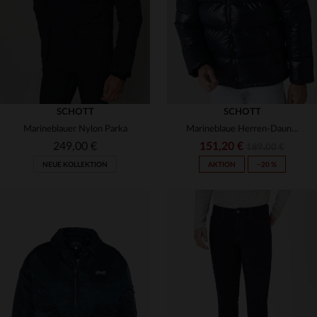
SCHOTT
SCHOTT
Marineblauer Nylon Parka
Marineblaue Herren-Daunenjacke aus Nylon
249,00 €
151,20 €
189,00 €
NEUE KOLLEKTION
AKTION
−20 %
VERFÜGBARE GRÖSSEN
S
M
L
XL
2XL
VERFÜGBARE GRÖSSEN
3XL
4XL
5XL
XS
M
L
XL
2XL