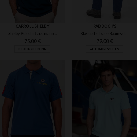
CARROLL SHELBY
PADDOCK'S
Shelby Poloshirt aus marineblauer Baumwolle
Klassische blaue Baumwolljeans für Herren
75,00 €
79,00 €
NEUE KOLLEKTION
ALLE JAHRESZEITEN
VERFÜGBARE GRÖSSEN
W31 L32
W33 L32
W38 L32
W40 L32
W33 L3
VERFÜGBARE GRÖSSEN
L
XL
3XL
W40 L34