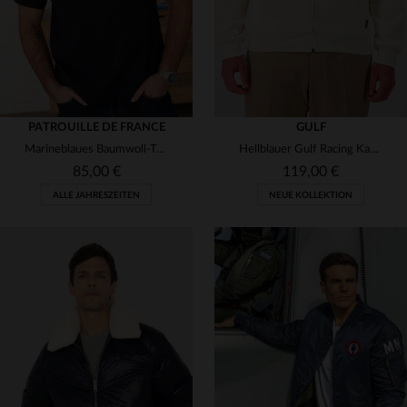
PATROUILLE DE FRANCE
GULF
Marineblaues Baumwoll-T-Shirt mit Flügel-Logo
Hellblauer Gulf Racing Kapuzenpullover mit Reißverschluss
85,00 €
119,00 €
ALLE JAHRESZEITEN
NEUE KOLLEKTION
VERFÜGBARE GRÖSSEN
S
M
L
XL
2XL
VERFÜGBARE GRÖSSEN
M
L
XL
2XL
3XL
3XL