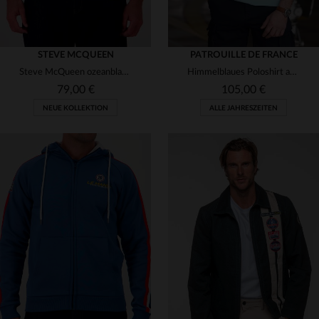
STEVE MCQUEEN
PATROUILLE DE FRANCE
Steve McQueen ozeanblaues Rennpolohemd
Himmelblaues Poloshirt aus Baumwolle und Polyester Patrouille de France
79,00 €
105,00 €
NEUE KOLLEKTION
ALLE JAHRESZEITEN
VERFÜGBARE GRÖSSEN
VERFÜGBARE GRÖSSEN
S
M
L
XL
3XL
L
XL
2XL
3XL