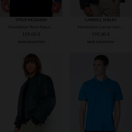
STEVE MCQUEEN
CARROLL SHELBY
Ozeanblauer Renn-Kapuzenpullover mit Reißverschluss
Marineblaue Canvas-Jacke mit Shelby-Aufnähern
119,00 €
199,00 €
NEUE KOLLEKTION
NEUE KOLLEKTION
VERFÜGBARE GRÖSSEN
VERFÜGBARE GRÖSSEN
S
M
L
XL
2XL
S
M
L
XL
2XL
3XL
4XL