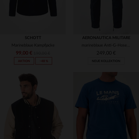
SCHOTT
AERONAUTICA MILITARE
Marineblaue Kampfjacke
marineblaue Anti-G-Hosen der italienischen Luftwaffe
99,00 €
249,00 €
190,00 €
AKTION
−48 %
NEUE KOLLEKTION
VERFÜGBARE GRÖSSEN
46
48
50
52
54
VERFÜGBARE GRÖSSEN
S
M
L
XL
56