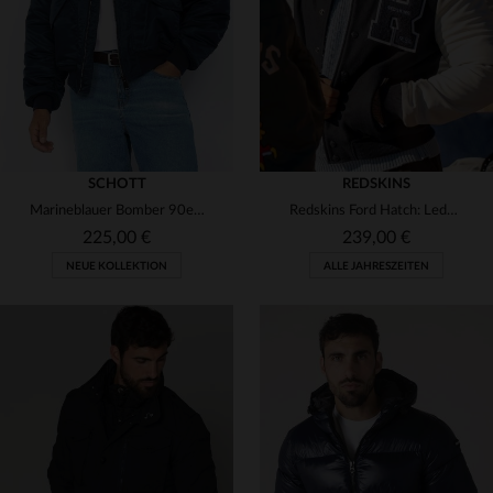
3XL
4XL
5XL
SCHOTT
REDSKINS
Marineblauer Bomber 90er Jahre Typ CWU aus recyceltem Nylon
Redskins Ford Hatch: Leder und Nylon für urbanen, lässigen Style.
225,00 €
239,00 €
NEUE KOLLEKTION
ALLE JAHRESZEITEN
VERFÜGBARE GRÖSSEN
S
M
L
XL
2XL
VERFÜGBARE GRÖSSEN
3XL
L
XL
2XL