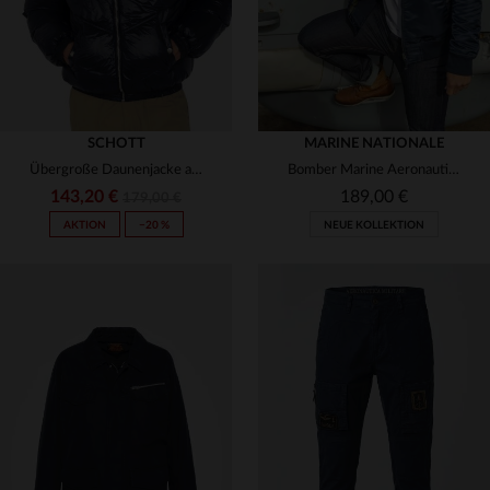
SCHOTT
MARINE NATIONALE
Übergroße Daunenjacke aus glänzendem Textil mit Kunstpelzkragen
Bomber Marine Aeronautics Marineblau
143,20 €
189,00 €
179,00 €
AKTION
−20 %
NEUE KOLLEKTION
VERFÜGBARE GRÖSSEN
VERFÜGBARE GRÖSSEN
XS
S
M
L
XL
S
M
L
XL
2XL
2XL
3XL