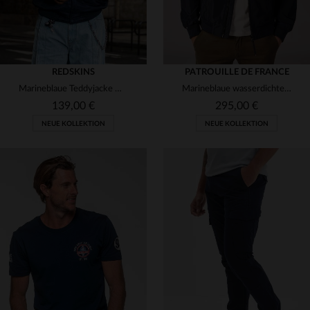
REDSKINS
PATROUILLE DE FRANCE
Marineblaue Teddyjacke mit japanisch inspiriertem Hemdkragen
Marineblaue wasserdichte Jacke der Patrouille de France
139,00 €
295,00 €
NEUE KOLLEKTION
NEUE KOLLEKTION
VERFÜGBARE GRÖSSEN
VERFÜGBARE GRÖSSEN
S
M
L
XL
2XL
S
M
L
XL