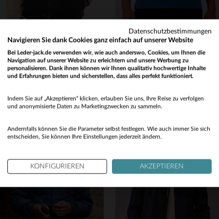
Datenschutzbestimmungen
Navigieren Sie dank Cookies ganz einfach auf unserer Website
Bei Leder-jack.de verwenden wir, wie auch anderswo, Cookies, um Ihnen die
SCHOTT
STEVE MCQUEEN
Navigation auf unserer Website zu erleichtern und unsere Werbung zu
Schott LC8705: Marine-Wolle und beige Lederärmel für Retro-Sportswear.
Le Mans Steve McQueen ozeanblaues T-Shirt
personalisieren. Dank ihnen können wir Ihnen qualitativ hochwertige Inhalte
und Erfahrungen bieten und sicherstellen, dass alles perfekt funktioniert.
399,00 €
45,00 €
Would you like to be redirected to our English site?
NEUE KOLLEKTION
NEUE KOLLEKTION
Indem Sie auf „Akzeptieren“ klicken, erlauben Sie uns, Ihre Reise zu verfolgen
No
und anonymisierte Daten zu Marketingzwecken zu sammeln.
Yes
Andernfalls können Sie die Parameter selbst festlegen. Wie auch immer Sie sich
entscheiden, Sie können Ihre Einstellungen jederzeit ändern.
VERFÜGBARE GRÖSSEN
KONFIGURIEREN
AKZEPTIEREN
S
M
L
XL
2XL
VERFÜGBARE GRÖSSEN
M
L
XL
2XL
3XL
3XL