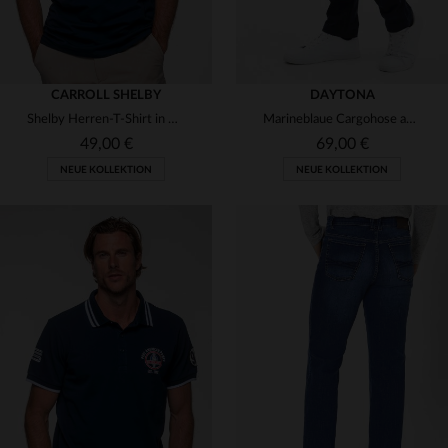
CARROLL SHELBY
DAYTONA
Shelby Herren-T-Shirt in Marineblau
Marineblaue Cargohose aus Baumwolle
49,00 €
69,00 €
NEUE KOLLEKTION
NEUE KOLLEKTION
VERFÜGBARE GRÖSSEN
28
29
30
31
32
VERFÜGBARE GRÖSSEN
S
M
L
XL
33
34
36