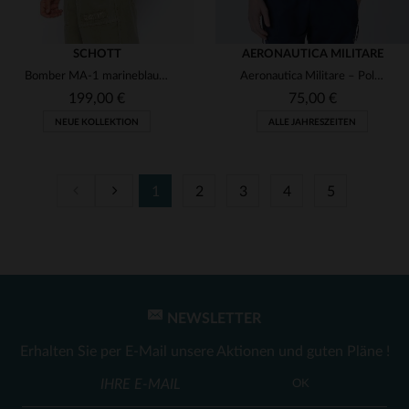
SCHOTT
AERONAUTICA MILITARE
Bomber MA-1 marineblau aus recyceltem Nylon
Aeronautica Militare – Poloshirt aus kobaltblauer Baumwolle
199,00 €
75,00 €
NEUE KOLLEKTION
ALLE JAHRESZEITEN
1
2
3
4
5
VERFÜGBARE GRÖSSEN
S
M
L
XL
2XL
VERFÜGBARE GRÖSSEN
3XL
M
L
XL
NEWSLETTER
Erhalten Sie per E-Mail unsere Aktionen und guten Pläne !
OK