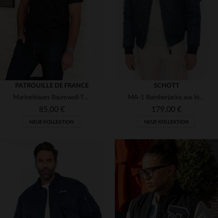
(4)
2XL
3XL
4XL
5XL
33
34
36
38
(6)
PATROUILLE DE FRANCE
SCHOTT
Marineblaues Baumwoll-T-Shirt mit Ton-in-Ton-Logo
MA-1 Bomberjacke aus blauem Recycling-Nylon
85,00 €
179,00 €
NEUE KOLLEKTION
NEUE KOLLEKTION
VERFÜGBARE GRÖSSEN
VERFÜGBARE GRÖSSEN
S
M
L
XL
2XL
S
M
L
XL
2XL