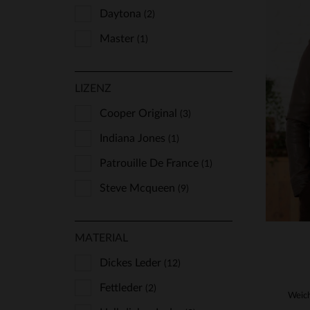
Daytona
(2)
Master
(1)
Oakwood
(1)
VE
LIZENZ
Redskins
(6)
S
Schott
Cooper Original
(8)
(3)
Serge Pariente
Indiana Jones
(1)
(7)
The Jack Leathers
Patrouille De France
(1)
(1)
Us Wings
Steve Mcqueen
(4)
(9)
MATERIAL
Dickes Leder
(12)
Fettleder
(2)