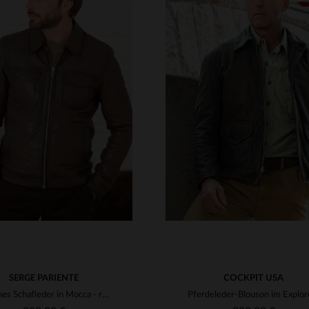
RFÜGBARE GRÖSSEN
VERFÜGBARE GRÖSSEN
M
L
XL
2XL
3XL
M
L
XL
2XL
3XL
4XL
5XL
SERGE PARIENTE
COCKPIT USA
Weiches Schafleder in Mocca - regular geschnitten, zeitlos und lässig.