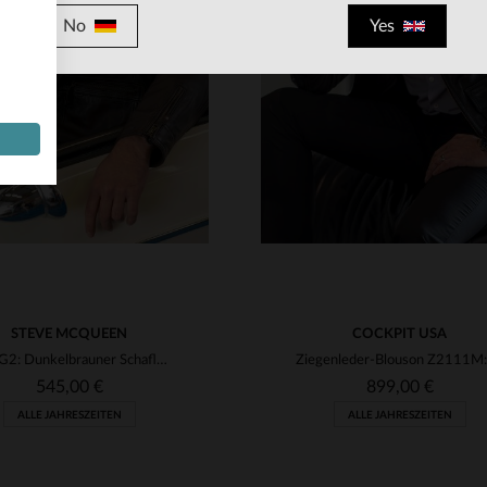
No
Yes
RFÜGBARE GRÖSSEN
VERFÜGBARE GRÖSSEN
M
L
XL
2XL
3XL
S
M
L
XL
2XL
STEVE MCQUEEN
COCKPIT USA
CRAIG2: Dunkelbrauner Schaflederblouson im Stil von Steve McQueen.
545,00 €
899,00 €
ALLE JAHRESZEITEN
ALLE JAHRESZEITEN