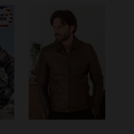
VERFÜGBARE GRÖSSEN
6
S
L
XL
2XL
3XL
4XL