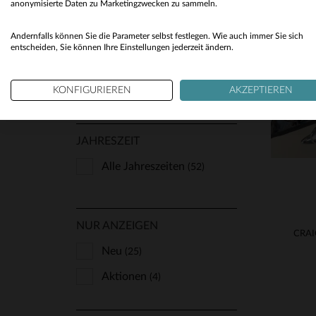
anonymisierte Daten zu Marketingzwecken zu sammeln.
Dünn Und Leicht
(5)
Andernfalls können Sie die Parameter selbst festlegen. Wie auch immer Sie sich
Gealtertes
VE
entscheiden, Sie können Ihre Einstellungen jederzeit ändern.
Erscheinungsbild
(14)
Glänzende Optik
(7)
S
Wildleder Und Velours-
KONFIGURIEREN
AKZEPTIEREN
Optik
(8)
JAHRESZEIT
Alle Jahreszeiten
(52)
NUR ANZEIGEN
Neu
(25)
Aktionen
(4)