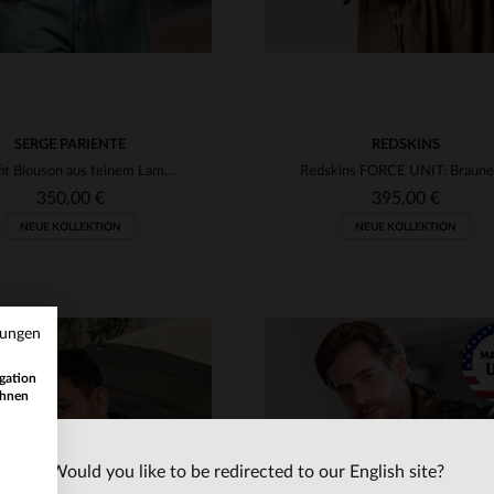
SERGE PARIENTE
REDSKINS
Slim-fit Blouson aus feinem Lammleder in warmem Zimtbraun.
350,00 €
395,00 €
NEUE KOLLEKTION
NEUE KOLLEKTION
mungen
gation
ihnen
Would you like to be redirected to our English site?