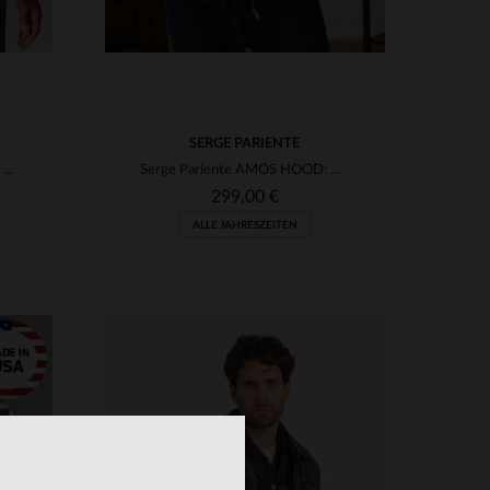
SERGE PARIENTE
Redskins FORCE UNIT: Braune Lammleder-Fliegerjacke mit Reverskragen.
Serge Pariente AMOS HOOD: Used-Look-Schafsleder, abnehmbare Kapuze.
299,00 €
ALLE JAHRESZEITEN