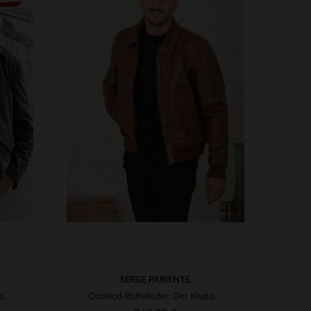
VERFÜGBARE GRÖSSEN
4XL
S
M
L
XL
2XL
3XL
4XL
5XL
SERGE PARIENTE
Pferdeleder-Blouson im Explorer-Stil der 1930er - robust und zeitlos.
Oxblood-Büffelleder: Der Keaton-Blouson von Serge Pariente überzeugt.