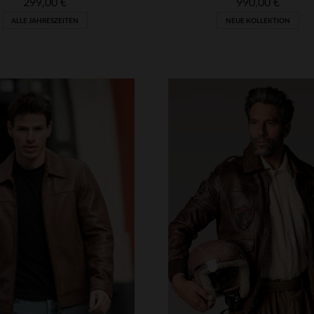
299,00 €
990,00 €
ALLE JAHRESZEITEN
NEUE KOLLEKTION
RFÜGBARE GRÖSSEN
VERFÜGBARE GRÖSSEN
L
XL
2XL
3XL
S
M
L
XL
2XL