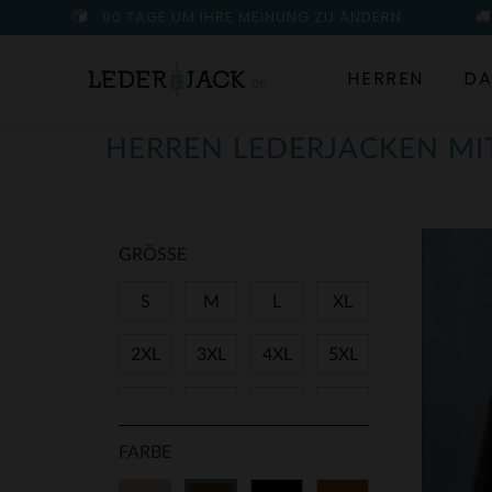
90 TAGE UM IHRE MEINUNG ZU ÄNDERN
HERREN
DA
HERREN LEDERJACKEN M
GRÖSSE
S
M
L
XL
2XL
3XL
4XL
5XL
38
40
42
44
FARBE
46
48
50
52