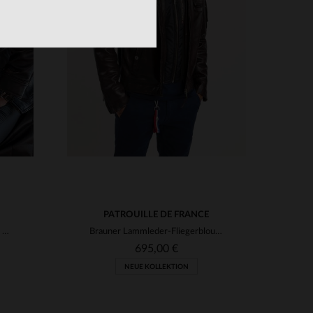
VERFÜGBARE GRÖSSEN
3XL
S
M
XL
2XL
PATROUILLE DE FRANCE
Ziegenleder-Blouson Z2111M: schlank, zeitlos, militärische Wurzeln.
Brauner Lammleder-Fliegerblouson von Redskins - Jaegger Alpha.
695,00 €
NEUE KOLLEKTION