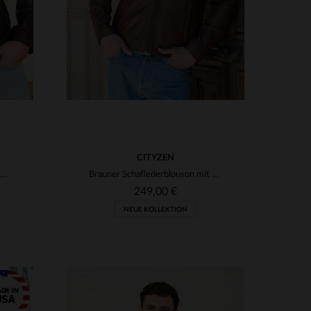
CITYZEN
Rotbrauner Schafsleder-Blouson mit Vintage-Charme und Passform.
Brauner Schaflederblouson mit Hemdkragen und taillierter Passform.
249,00 €
NEUE KOLLEKTION