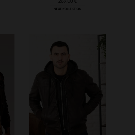
269,00 €
NEUE KOLLEKTION
VERFÜGBARE GRÖSSEN
3XL
S
M
L
XL
2XL
3XL