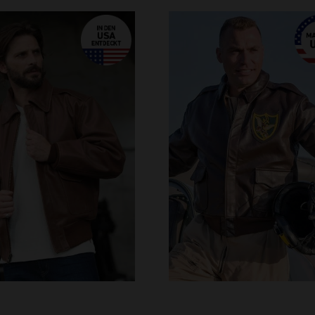
RFÜGBARE GRÖSSEN
M
L
XL
3XL
4XL
VERFÜGBARE GRÖSSEN
5XL
38
40
42
44
4