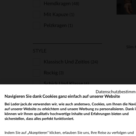
Hemdkragen
(48)
Mit Kapuze
(1)
Pelzkragen
(1)
STYLE
Klassisch Und Zeitlos
(24)
Rockig
(3)
Schick Und Klasse
(6)
Datenschutzbestim
Sport Und Freizeit
(1)
Navigieren Sie dank Cookies ganz einfach auf unserer Website
Bei Leder-jack.de verwenden wir, wie auch anderswo, Cookies, um Ihnen die Navi
Trendig Und Angesagt
(1)
auf unserer Website zu erleichtern und unsere Werbung zu personalisieren. Dank 
können wir Ihnen qualitativ hochwertige Inhalte und Erfahrungen bieten und
sicherstellen, dass alles perfekt funktioniert.
LEDER
Indem Sie auf „Akzeptieren“ klicken, erlauben Sie uns, Ihre Reise zu verfolgen und