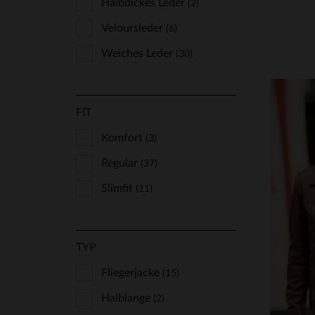
Halbdickes Leder
(2)
Veloursleder
(6)
Weiches Leder
(30)
FIT
Komfort
(3)
Regular
(37)
Slimfit
(11)
VE
TYP
M
Fliegerjacke
(15)
Halblange
(2)