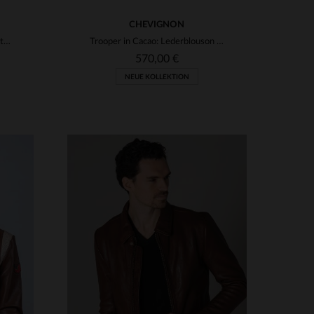
CHEVIGNON
Z21V60 von Cockpit USA - historischer Fliegerblouson aus Pferdeleder.
Trooper in Cacao: Lederblouson aus feinem Lammleder von Chevignon.
570,00 €
NEUE KOLLEKTION
VERFÜGBARE GRÖSSEN