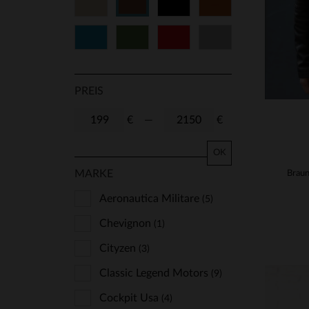
Beige
Schwarz
Cognacfarben
Braun
54
56
58
72
Blau
Grün
Rot
Grau
74
PREIS
€
—
€
OK
MARKE
Aeronautica Militare
(5)
Chevignon
(1)
Cityzen
(3)
Classic Legend Motors
(9)
Cockpit Usa
(4)