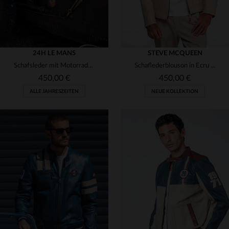
24H LE MANS
STEVE MCQUEEN
Schafsleder mit Motorradkragen - bequem, sportlich und für alle.
Schaflederblouson in Ecru - leicht, sportlich und zeitlos inspiriert.
450,00 €
450,00 €
ALLE JAHRESZEITEN
NEUE KOLLEKTION
VERFÜGBARE GRÖSSEN
VERFÜGBARE GRÖSSEN
2XL
3XL
M
L
XL
2XL
3XL