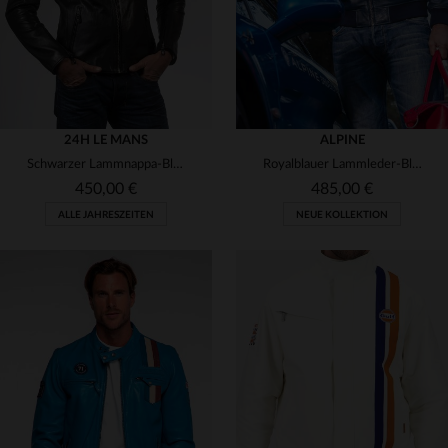
24H LE MANS
ALPINE
Schwarzer Lammnappa-Blouson mit Motard-Kragen - weich und robust.
Royalblauer Lammleder-Blouson mit Biker-Kragen und retro Innenfutter.
450,00 €
485,00 €
ALLE JAHRESZEITEN
NEUE KOLLEKTION
VERFÜGBARE GRÖSSEN
VERFÜGBARE GRÖSSEN
XL
2XL
3XL
M
L
XL
2XL
3XL