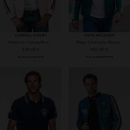
CARROLL SHELBY
STEVE MCQUEEN
Shelby ecru Canvas Bikerkragenjacke
Blauer Schafsleder-Blouson im Rennsport-Stil - lässig und zeitlos.
199,00 €
450,00 €
NEUE KOLLEKTION
ALLE JAHRESZEITEN
VERFÜGBARE GRÖSSEN
S
M
L
XL
2XL
VERFÜGBARE GRÖSSEN
3XL
4XL
M
L
XL
2XL
3XL