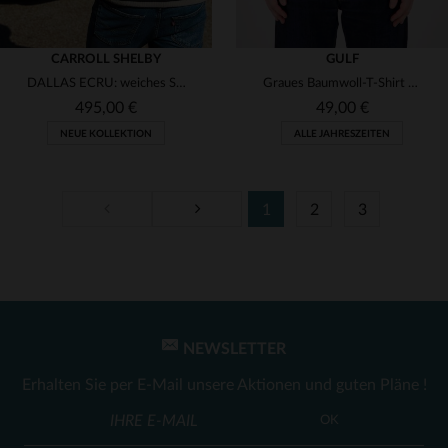
CARROLL SHELBY
GULF
DALLAS ECRU: weiches Schafsleder, Shelby-Design, für Alltag und Sport.
Graues Baumwoll-T-Shirt mit Gulf-Logo
495,00 €
49,00 €
NEUE KOLLEKTION
ALLE JAHRESZEITEN
1
2
3
VERFÜGBARE GRÖSSEN
S
M
L
XL
2XL
VERFÜGBARE GRÖSSEN
3XL
4XL
XL
2XL
3XL
NEWSLETTER
Erhalten Sie per E-Mail unsere Aktionen und guten Pläne !
OK