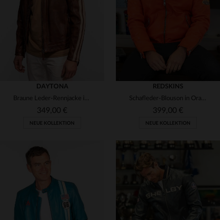
(4)
3XL
M
L
XL
2XL
3XL
DAYTONA
REDSKINS
Braune Leder-Rennjacke im Vintage-Look
Schafleder-Blouson in Orange: Redskins Nitro mit Racing-Design.
349,00 €
399,00 €
NEUE KOLLEKTION
NEUE KOLLEKTION
VERFÜGBARE GRÖSSEN
VERFÜGBARE GRÖSSEN
S
M
L
XL
2XL
S
M
L
XL
2XL