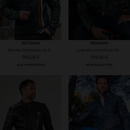
REDSKINS
REDSKINS
Weiches Schafsleder im Racing-Stil: Redskins BRAD CALISTA OCEAN BLUE.
Lederblouson in Forest Green von Redskins. Schafsleder, Biker-Design.
395,00 €
399,00 €
ALLE JAHRESZEITEN
NEUE KOLLEKTION
VERFÜGBARE GRÖSSEN
S
M
L
XL
2XL
VERFÜGBARE GRÖSSEN
M
L
XL
2XL
3XL
3XL