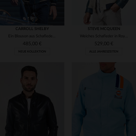
CARROLL SHELBY
STEVE MCQUEEN
Ein Blouson aus Schafleder, der Rennlegenden und Alltagsstil vereint.
Weiches Schafleder in Royal Blue - leicht und perfekt für jeden Tag.
485,00 €
529,00 €
NEUE KOLLEKTION
ALLE JAHRESZEITEN
VERFÜGBARE GRÖSSEN
S
M
L
XL
2XL
VERFÜGBARE GRÖSSEN
3XL
4XL
5XL
M
L
XL
2XL
3XL