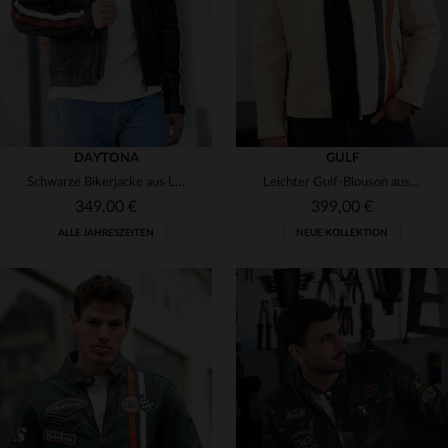
DAYTONA
GULF
Schwarze Bikerjacke aus Leder mit Flicken
Leichter Gulf-Blouson aus Canvas mit Rennsport-Streifen und Passform.
349,00 €
399,00 €
ALLE JAHRESZEITEN
NEUE KOLLEKTION
VERFÜGBARE GRÖSSEN
S
M
L
XL
2XL
VERFÜGBARE GRÖSSEN
M
L
XL
2XL
3XL
3XL