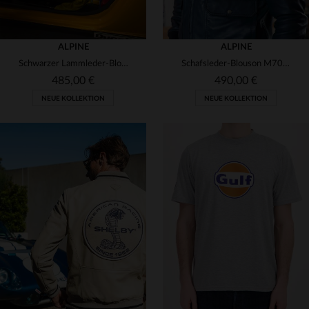
ALPINE
ALPINE
Schwarzer Lammleder-Blouson: zeitlos, robust und mit Biker-Charakter.
Schafsleder-Blouson M70 in Royal Blue - sportlich und lässig.
485,00 €
490,00 €
NEUE KOLLEKTION
NEUE KOLLEKTION
VERFÜGBARE GRÖSSEN
VERFÜGBARE GRÖSSEN
S
M
3XL
S
M
XL
3XL
5XL