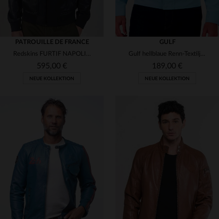
PATROUILLE DE FRANCE
GULF
Redskins FURTIF NAPOLI: wasserdichter Lammleder-Blouson in Navy Blue.
Gulf hellblaue Renn-Textiljacke
595,00 €
189,00 €
NEUE KOLLEKTION
NEUE KOLLEKTION
VERFÜGBARE GRÖSSEN
VERFÜGBARE GRÖSSEN
L
XL
2XL
3XL
L
XL
2XL
3XL