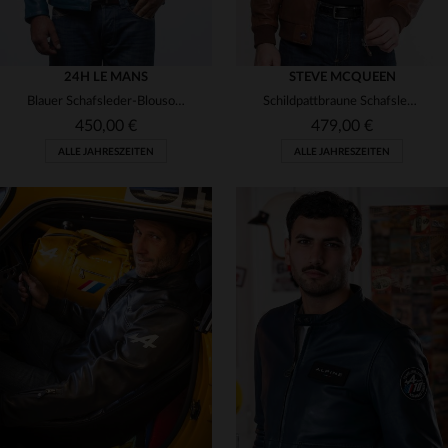
24H LE MANS
STEVE MCQUEEN
Blauer Schafsleder-Blouson mit Rennsport-Charme und weicher Passform.
Schildpattbraune Schafslederjacke mit Rennsport-Flair und Regular Fit.
450,00 €
479,00 €
ALLE JAHRESZEITEN
ALLE JAHRESZEITEN
VERFÜGBARE GRÖSSEN
VERFÜGBARE GRÖSSEN
2XL
3XL
4XL
M
L
XL
3XL