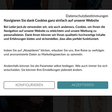
Datenschutzbestimmungen
Navigieren Sie dank Cookies ganz einfach auf unserer Website
Bei Leder-jack.de verwenden wir, wie auch anderswo, Cookies, um Ihnen die
CARROLL SHELBY
24H LE MANS
Navigation auf unserer Website zu erleichtern und unsere Werbung zu
Shelby Poloshirt aus marineblauer Baumwolle
Ocean-Blue-Schafslederblouson mit 24h-Le-Mans-Patches und Protektoren.
personalisieren. Dank ihnen können wir Ihnen qualitativ hochwertige Inhalte
und Erfahrungen bieten und sicherstellen, dass alles perfekt funktioniert.
75,00 €
450,00 €
Would you like to be redirected to our English site?
NEUE KOLLEKTION
ALLE JAHRESZEITEN
Indem Sie auf „Akzeptieren“ klicken, erlauben Sie uns, Ihre Reise zu verfolgen
No
und anonymisierte Daten zu Marketingzwecken zu sammeln.
Yes
Andernfalls können Sie die Parameter selbst festlegen. Wie auch immer Sie sich
entscheiden, Sie können Ihre Einstellungen jederzeit ändern.
KONFIGURIEREN
AKZEPTIEREN
VERFÜGBARE GRÖSSEN
VERFÜGBARE GRÖSSEN
L
XL
3XL
S
M
XL
3XL