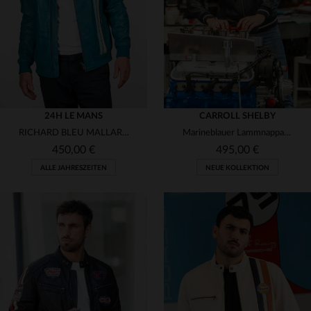
3XL
3XL
24H LE MANS
CARROLL SHELBY
RICHARD BLEU MALLARD: Schafsleder-Jacke im sportlichen Biker-Stil.
Marineblauer Lammnappa-Blouson Dallas. Regular, zeitlos, für Herren.
450,00 €
495,00 €
ALLE JAHRESZEITEN
NEUE KOLLEKTION
VERFÜGBARE GRÖSSEN
VERFÜGBARE GRÖSSEN
S
M
L
XL
2XL
S
M
L
XL
2XL
3XL
3XL
4XL