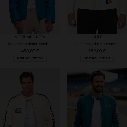
STEVE MCQUEEN
GULF
Blauer Schafsleder-Bomber, leicht und inspiriert von Steve McQueen.
Gulf Rennjacke aus cremefarbenem Textil in Off-White
490,00 €
189,00 €
NEUE KOLLEKTION
NEUE KOLLEKTION
VERFÜGBARE GRÖSSEN
S
M
L
XL
2XL
VERFÜGBARE GRÖSSEN
3XL
M
L
XL
2XL
3XL