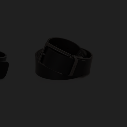
VERFÜGBARE GRÖSSEN
90
95
100