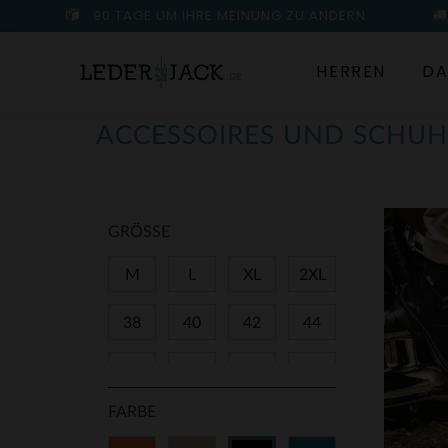
90 TAGE UM IHRE MEINUNG ZU ÄNDERN
HERREN
DA
ACCESSOIRES UND SCHUH
GRÖSSE
M
L
XL
2XL
38
40
42
44
46
48
85
90
FARBE
95
100
TU
S/M