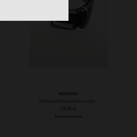
VERFÜGBARE GRÖSSEN
90
95
100
REDSKINS
Herrengürtel mit schwarzer Schnalle
39,00 €
NEUE KOLLEKTION