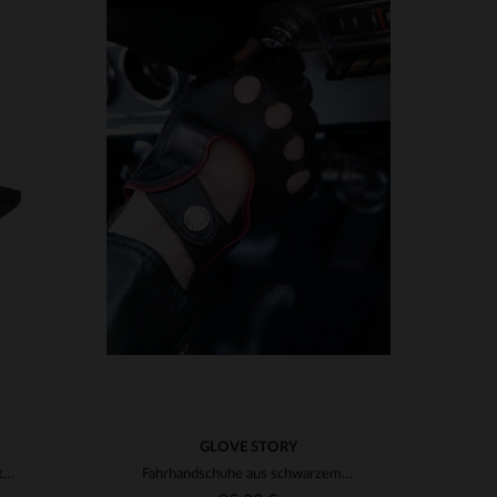
VERFÜGBARE GRÖSSEN
M
L
XL
GLOVE STORY
Schwarze Lederhandschuhe mit Druckknöpfen für Männer
Fahrhandschuhe aus schwarzem und rotem Leder