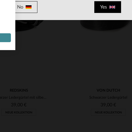
No
Yes
RFÜGBARE GRÖSSEN
VERFÜGBARE GRÖSSEN
TU
TU
REDSKINS
VON DUTCH
Schwarzer Ledergürtel mit silberner Schnalle
Schwarzer Ledergürtel
39,00 €
39,00 €
NEUE KOLLEKTION
NEUE KOLLEKTION