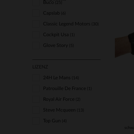
Buco
(25)
Capslab
(6)
Classic Legend Motors
(30)
VE
Cockpit Usa
(1)
40
Glove Story
(5)
Kaporal Shoes
(1)
LIZENZ
Kome's Road
(1)
Last Rebels
24H Le Mans
(1)
(14)
Redskins
Patrouille De France
(37)
(1)
Rock’n Free Life
Royal Air Force
(2)
(2)
Schott
Steve Mcqueen
(9)
(13)
Serge Pariente
Top Gun
(4)
(1)
The Jack Leathers
(1)