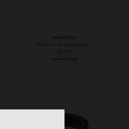
VON DUTCH
Von Dutch – Distressed-Ledergürtel
35,00 €
NEUE KOLLEKTION