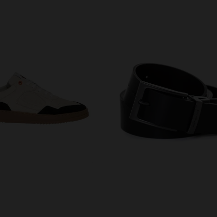
RFÜGBARE GRÖSSEN
VERFÜGBARE GRÖSSEN
90
95
100
90
95