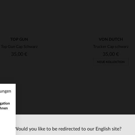
TOP GUN
VON DUTCH
Top Gun Cap Schwarz
Trucker Cap schwarz
35,00 €
35,00 €
NEUE KOLLEKTION
mungen
gation
ihnen
Would you like to be redirected to our English site?