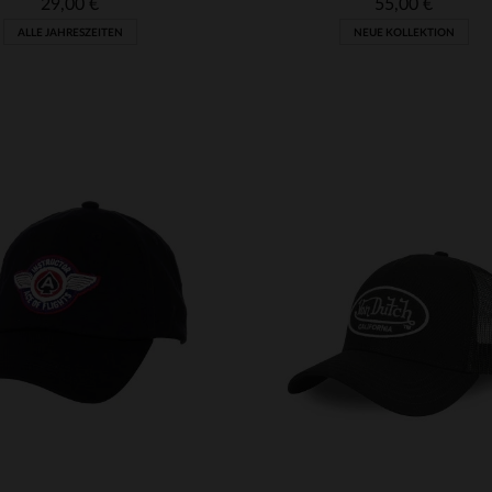
29,00 €
55,00 €
ALLE JAHRESZEITEN
NEUE KOLLEKTION
RFÜGBARE GRÖSSEN
VERFÜGBARE GRÖSSEN
XL
2XL
M
L
XL