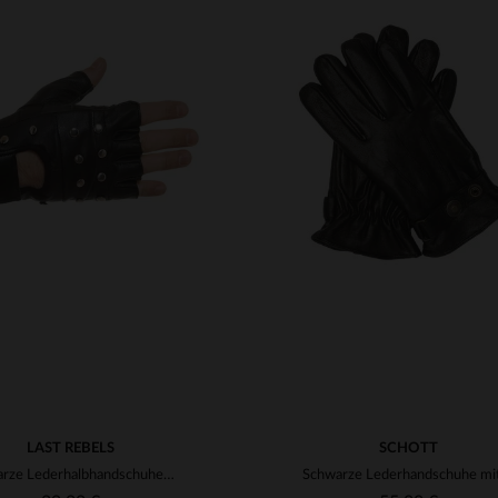
RFÜGBARE GRÖSSEN
41
42
43
44
45
VERFÜGBARE GRÖSSEN
47
TU
LAST REBELS
SCHOTT
schwarze Lederhalbhandschuhe LAST REBELS mit Nieten besetzt