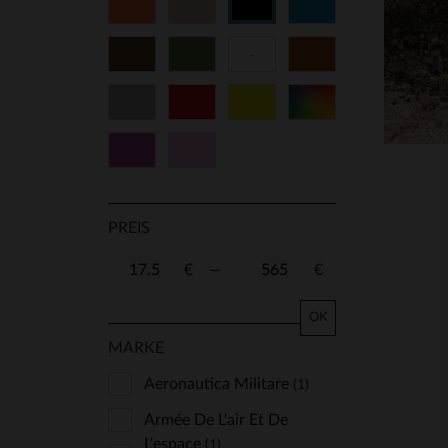
Orange
Beige
Blau
Schwarz
L/XL
8
8 1/2
9
Braun
Grün
Weiß
Cognacfarben
9 1/2
10
41
43
Grau
Rot
Gelb
Vielfarbig
45
47
Lila
Rosa
PREIS
€
—
€
OK
MARKE
Aeronautica Militare
(1)
Armée De L'air Et De
L'espace
(1)