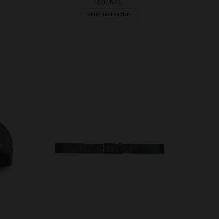
85,00 €
NEUE KOLLEKTION
VERFÜGBARE GRÖSSEN
8
8 1/2
9
9 1/2