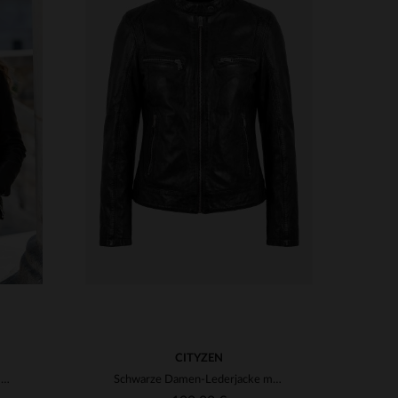
VERFÜGBARE GRÖSSEN
XL
XS
S
M
L
XL
2XL
CITYZEN
Schwarze Bikerjacke aus Leder mit bedrucktem Futter
Schwarze Damen-Lederjacke mit Bikerkragen