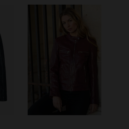
VERFÜGBARE GRÖSSEN
XS
S
M
L
XL
2XL
3XL