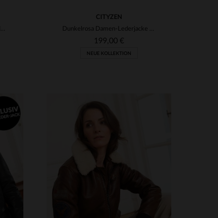
CITYZEN
marineblaue Bikerjacke aus Leder für Damen
Dunkelrosa Damen-Lederjacke mit Bikerkragen
199,00 €
NEUE KOLLEKTION
VERFÜGBARE GRÖSSEN
S
M
L
XL
2XL
3XL