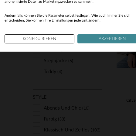
anonymisierte Daten zu Marketingzwecken zu sammeln.
VE
Mit Kapuze
(4)
S
Andernfalls können Sie die Parameter selbst festlegen. Wie auch immer Sie sich
Mäntel
(19)
entscheiden, Sie können Ihre Einstellungen jederzeit ändern.
Pelzkragen
(17)
Perfecto
KONFIGURIEREN
AKZEPTIEREN
(86)
Shearling-Jacke
(9)
Steppjacke
(6)
Teddy
(4)
STYLE
Abends Und Chic
(10)
Farbig
(33)
Klassisch Und Zeitlos
(103)