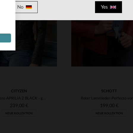
RFÜGBARE GRÖSSEN
VERFÜGBARE GRÖSSEN
No
Yes
M
L
XL
2XL
3XL
XS
S
M
L
XL
4XL
3XL
CITYZEN
SCHOTT
Cityzens APRILIA 2 BLACK - gegerbtes Schafsleder, Perfecto.
239,00 €
199,00 €
NEUE KOLLEKTION
NEUE KOLLEKTION