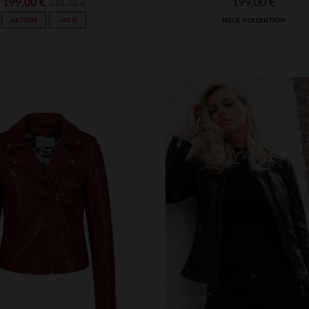
199,00 €
199,00 €
329,00 €
AKTION
−40 %
NEUE KOLLEKTION
VERFÜGBARE GRÖSSEN
S
M
L
XL
2XL
RFÜGBARE GRÖSSEN
M
L
XL
2XL
4XL