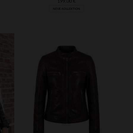
199,00 €
NEUE KOLLEKTION
VERFÜGBARE GRÖSSEN
3XL
S
M
L
XL
2XL
3XL
4XL