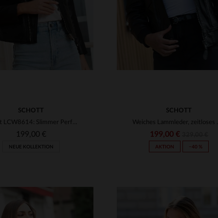
SCHOTT
SCHOTT
Schott LCW8614: Slimmer Perfecto aus weichem Lammleder für Frauen.
Weiches Lammleder, z
199,00 €
199,00 €
329,00 €
NEUE KOLLEKTION
AKTION
−40 %