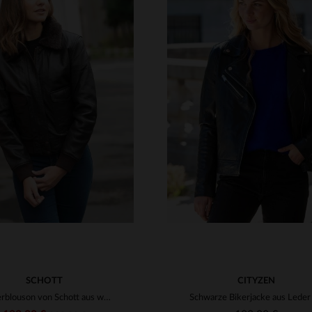
RFÜGBARE GRÖSSEN
VERFÜGBARE GRÖSSEN
S
M
L
XL
2XL
S
M
L
XL
2
SCHOTT
CITYZEN
Fliegerblouson von Schott aus weichem Lammleder in Dunkelbraun.