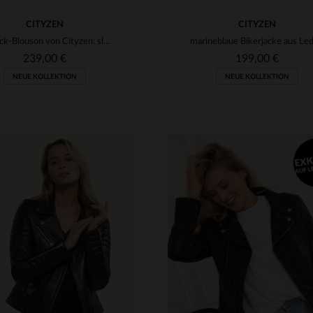
CITYZEN
CITYZEN
Nubuck-Blouson von Cityzen: slim, braun und perfekt für den Sommer.
239,00 €
199,00 €
NEUE KOLLEKTION
NEUE KOLLEKTION
RFÜGBARE GRÖSSEN
M
L
XL
2XL
3XL
VERFÜGBARE GRÖSSEN