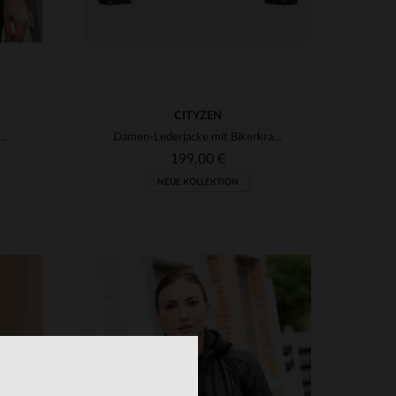
CITYZEN
leder, schmale Passform - zeitlos elegant.
Damen-Lederjacke mit Bikerkragen in Schokoladenbraun
199,00 €
NEUE KOLLEKTION