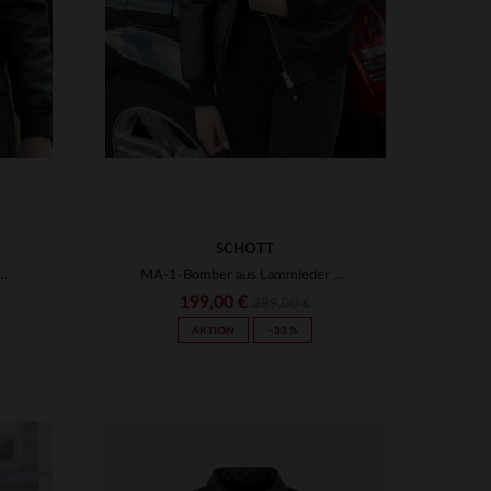
SCHOTT
eitloses Design: Der Schott LCW9185 in Schwarz.
MA-1-Bomber aus Lammleder von Schott: weich, leicht und figurbetont.
199,00 €
299,00 €
AKTION
−33 %