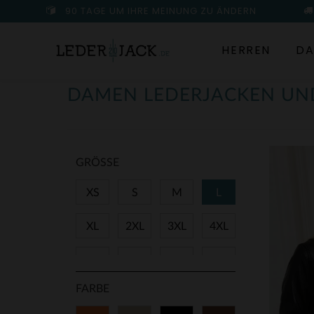
90 TAGE UM IHRE MEINUNG ZU ÄNDERN
HERREN
DA
DAMEN LEDERJACKEN UN
GRÖSSE
XS
S
M
L
XL
2XL
3XL
4XL
34
36
38
40
FARBE
42
44
46
48