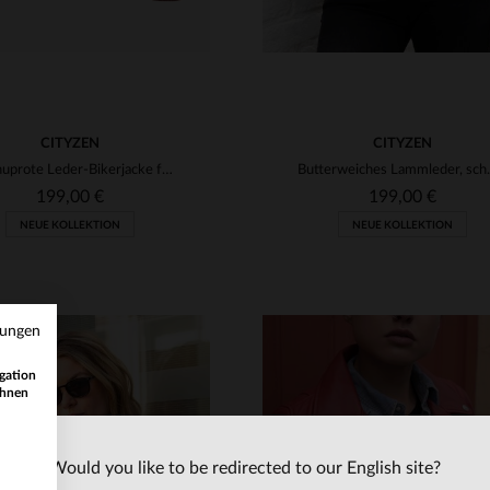
CITYZEN
CITYZEN
Ketchuprote Leder-Bikerjacke für Damen
Butterweiches Lamm
199,00 €
199,00 €
NEUE KOLLEKTION
NEUE KOLLEKTION
mungen
gation
ihnen
Would you like to be redirected to our English site?