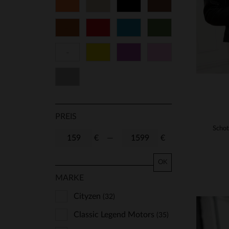
Orange
Beige
Schwarz
Braun
50
52
60
TU
Cognacfarben
Rot
Blau
Grün
T1
T2
T3
T4
Weiß
Gelb
Lila
Rosa
T5
Grau
PREIS
€
—
€
OK
MARKE
Cityzen
(32)
Classic Legend Motors
(35)