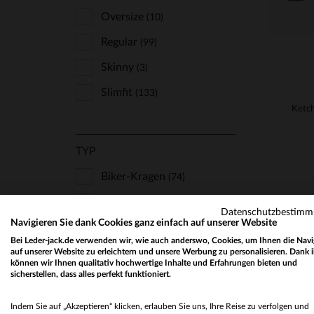
Oversize
(10)
Regular
(99)
Skinny
(3)
Slimfit
(133)
TYP
Biker-Kragen
(74)
Blazer
(5)
Datenschutzbestim
Navigieren Sie dank Cookies ganz einfach auf unserer Website
Fell
(1)
Bei Leder-jack.de verwenden wir, wie auch anderswo, Cookies, um Ihnen die Navi
Fliegerjacke
auf unserer Website zu erleichtern und unsere Werbung zu personalisieren. Dank 
(15)
können wir Ihnen qualitativ hochwertige Inhalte und Erfahrungen bieten und
sicherstellen, dass alles perfekt funktioniert.
Halblange
(7)
Hemdkragen
(25)
Indem Sie auf „Akzeptieren“ klicken, erlauben Sie uns, Ihre Reise zu verfolgen und