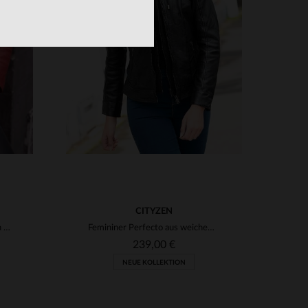
VERFÜGBARE GRÖSSEN
2XL
S
M
L
XL
2XL
3XL
4XL
CITYZEN
Roter Lammleder-Perfecto von Schott - slim, weich und alltagstauglich.
Femininer Perfecto aus weichem Lammleder mit abnehmbarer Kapuze.
239,00 €
NEUE KOLLEKTION