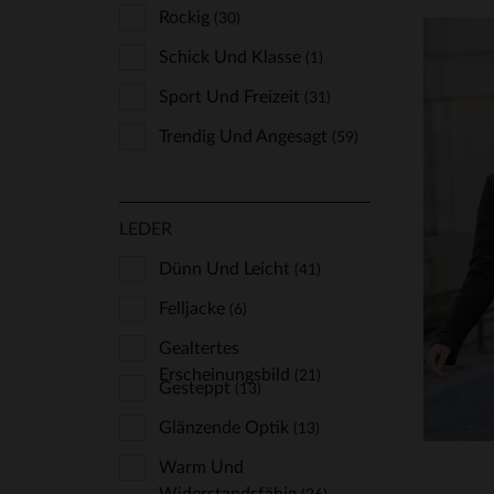
Rockig
(30)
Schick Und Klasse
(1)
Sport Und Freizeit
(31)
Trendig Und Angesagt
(59)
VE
LEDER
XS
Dünn Und Leicht
(41)
Felljacke
(6)
Gealtertes
Erscheinungsbild
(21)
Gesteppt
(13)
Glänzende Optik
(13)
Warm Und