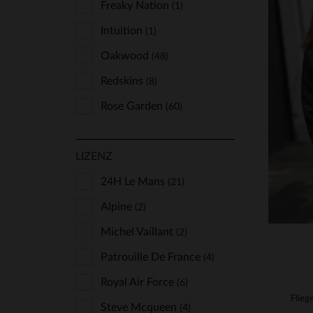
Freaky Nation
(1)
Intuition
(1)
Oakwood
(48)
Redskins
(8)
Rose Garden
VE
(60)
Schott
(40)
XS
LIZENZ
Serge Pariente
(23)
Von Dutch
24H Le Mans
(2)
(21)
Alpine
(2)
Michel Vaillant
(2)
Patrouille De France
(4)
Royal Air Force
(6)
Steve Mcqueen
(4)