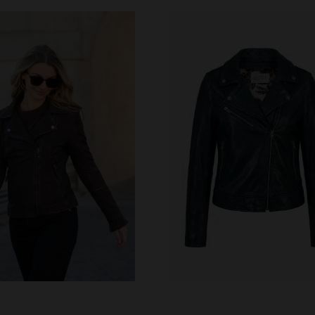
RFÜGBARE GRÖSSEN
S
M
L
XL
2XL
VERFÜGBARE GRÖSSEN
3XL
4XL
XS
S
L
XL