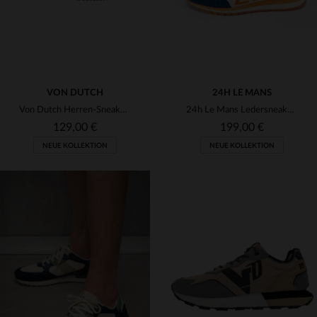
VON DUTCH
24H LE MANS
Von Dutch Herren-Sneaker in Schwarz und Beige
24h Le Mans Ledersneaker in Ecru, Blau und Orange
129,00 €
199,00 €
NEUE KOLLEKTION
NEUE KOLLEKTION
VERFÜGBARE GRÖSSEN
40
41
42
43
44
VERFÜGBARE GRÖSSEN
42
43
44
45
46
45