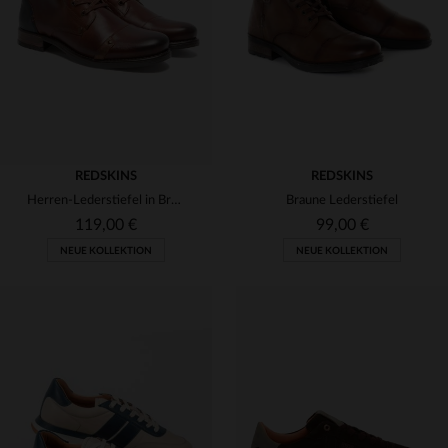
45
46
47
48
45
47
REDSKINS
REDSKINS
Herren-Lederstiefel in Braun und Marineblau
Braune Lederstiefel
119,00 €
99,00 €
NEUE KOLLEKTION
NEUE KOLLEKTION
VERFÜGBARE GRÖSSEN
VERFÜGBARE GRÖSSEN
40
41
42
43
44
40
41
42
43
44