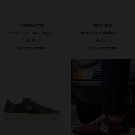
VON DUTCH
REDSKINS
Sneaker aus Camouflage- und orangefarbenem Leder
Marineblaue Wildleder-Sneaker
139,00 €
89,00 €
NEUE KOLLEKTION
ALLE JAHRESZEITEN
VERFÜGBARE GRÖSSEN
VERFÜGBARE GRÖSSEN
42
43
44
45
46
40
41
42
43