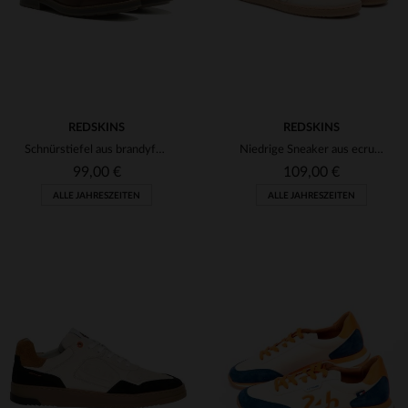
REDSKINS
REDSKINS
Schnürstiefel aus brandyfarbenem Leder
Niedrige Sneaker aus ecrufarbenem und marineblauem Leder
99,00 €
109,00 €
ALLE JAHRESZEITEN
ALLE JAHRESZEITEN
VERFÜGBARE GRÖSSEN
40
42
43
44
45
VERFÜGBARE GRÖSSEN
40
41
43
44
46