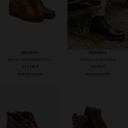
(2)
(16)
(2)
(1)
(1)
(2)
(1)
(6)
(45)
(29)
(53)
REDSKINS
REDSKINS
(7)
(7)
Herren-Lederstiefel in Cognac und Marineblau
Schwarze Lederstiefel
(5)
(1)
(20)
119,00 €
99,00 €
NEUE KOLLEKTION
NEUE KOLLEKTION
(3)
VERFÜGBARE GRÖSSEN
VERFÜGBARE GRÖSSEN
40
41
42
43
44
40
41
42
43
44