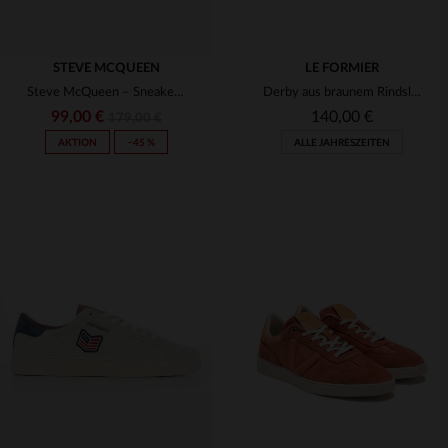
STEVE MCQUEEN
LE FORMIER
Steve McQueen – Sneaker aus Kamelleder
Derby aus braunem Rindsleder
99,00 €
140,00 €
179,00 €
AKTION
−45 %
ALLE JAHRESZEITEN
VERFÜGBARE GRÖSSEN
VERFÜGBARE GRÖSSEN
41
42
43
44
46
40
41
43
44