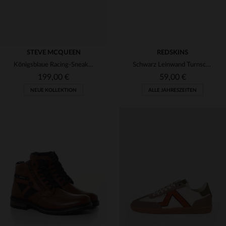
STEVE MCQUEEN
REDSKINS
Königsblaue Racing-Sneaker aus Leder
Schwarz Leinwand Turnschuhe
199,00 €
59,00 €
NEUE KOLLEKTION
ALLE JAHRESZEITEN
VERFÜGBARE GRÖSSEN
41
42
43
44
45
VERFÜGBARE GRÖSSEN
46
40
41
42
43