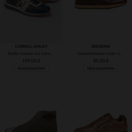
CARROLL SHELBY
REDSKINS
Shelby Sneaker aus marineblauem Leder
Kastanienbraune Leder-Sneaker mit niedrigem Schaft
199,00 €
89,00 €
NEUE KOLLEKTION
NEUE KOLLEKTION
VERFÜGBARE GRÖSSEN
VERFÜGBARE GRÖSSEN
40
41
42
43
44
40
41
42
43
44
45
45