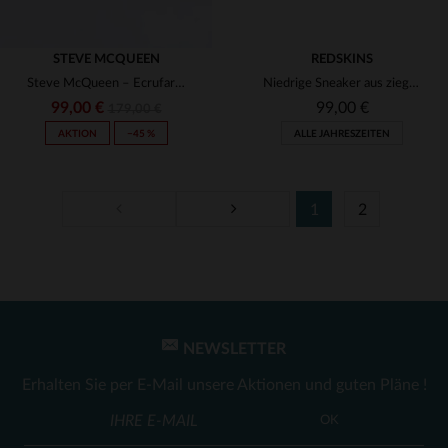
STEVE MCQUEEN
REDSKINS
Steve McQueen – Ecrufarbene Leder-Sneaker
Niedrige Sneaker aus ziegelrotem Wildleder
99,00 €
99,00 €
179,00 €
AKTION
−45 %
ALLE JAHRESZEITEN
1
2
VERFÜGBARE GRÖSSEN
VERFÜGBARE GRÖSSEN
43
44
45
46
42
43
44
46
NEWSLETTER
Erhalten Sie per E-Mail unsere Aktionen und guten Pläne !
OK