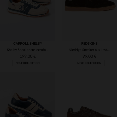
46
47
48
45
46
47
CARROLL SHELBY
REDSKINS
Shelby Sneaker aus ecrufarbenem Leder
Niedrige Sneaker aus kastanienbraunem und grauem Wildleder
199,00 €
99,00 €
NEUE KOLLEKTION
NEUE KOLLEKTION
VERFÜGBARE GRÖSSEN
VERFÜGBARE GRÖSSEN
40
41
42
43
44
40
41
42
43
44
45
46
45
46