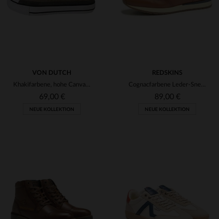
VON DUTCH
REDSKINS
Khakifarbene, hohe Canvas-Schuhe
Cognacfarbene Leder-Sneaker mit Schnürsenkeln und Reißverschluss
69,00 €
89,00 €
NEUE KOLLEKTION
NEUE KOLLEKTION
VERFÜGBARE GRÖSSEN
VERFÜGBARE GRÖSSEN
41
42
43
44
45
40
41
42
43
44
46
45
46