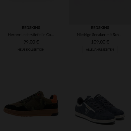
REDSKINS
REDSKINS
Herren-Lederstiefel in Cognac-Marineblau
Niedrige Sneaker mit Schnürsenkeln in Ecru, Grün und Orange
99,00 €
109,00 €
NEUE KOLLEKTION
ALLE JAHRESZEITEN
VERFÜGBARE GRÖSSEN
VERFÜGBARE GRÖSSEN
40
41
42
43
44
40
41
42
43
45