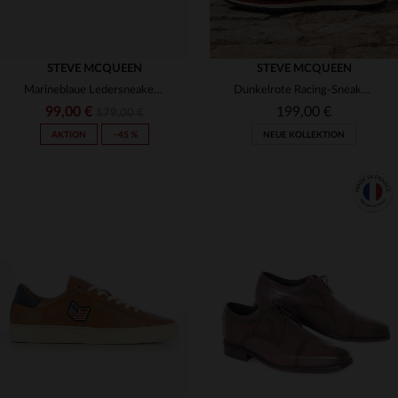
STEVE MCQUEEN
STEVE MCQUEEN
Marineblaue Ledersneakers von Steve McQueen
Dunkelrote Racing-Sneakers aus Leder
99,00 €
199,00 €
179,00 €
AKTION
−45 %
NEUE KOLLEKTION
VERFÜGBARE GRÖSSEN
40
41
42
43
44
VERFÜGBARE GRÖSSEN
40
41
43
44
45
45