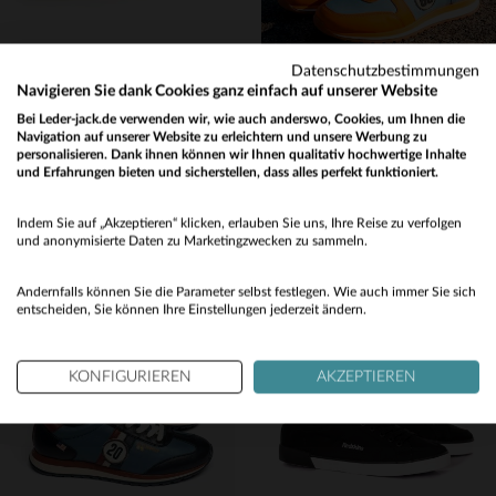
Datenschutzbestimmungen
Navigieren Sie dank Cookies ganz einfach auf unserer Website
Bei Leder-jack.de verwenden wir, wie auch anderswo, Cookies, um Ihnen die
REDSKINS
24H LE MANS
Navigation auf unserer Website zu erleichtern und unsere Werbung zu
Weiße Ledersneaker mit beigen und braunen Samteinsätzen
Le Mans 66 Sneaker aus hellblauem und orangem Leder
personalisieren. Dank ihnen können wir Ihnen qualitativ hochwertige Inhalte
und Erfahrungen bieten und sicherstellen, dass alles perfekt funktioniert.
99,00 €
199,00 €
Would you like to be redirected to our English site?
NEUE KOLLEKTION
NEUE KOLLEKTION
Indem Sie auf „Akzeptieren“ klicken, erlauben Sie uns, Ihre Reise zu verfolgen
No
und anonymisierte Daten zu Marketingzwecken zu sammeln.
Yes
Andernfalls können Sie die Parameter selbst festlegen. Wie auch immer Sie sich
entscheiden, Sie können Ihre Einstellungen jederzeit ändern.
VERFÜGBARE GRÖSSEN
VERFÜGBARE GRÖSSEN
KONFIGURIEREN
AKZEPTIEREN
40
41
42
43
44
40
41
42
43
44
45
46
45