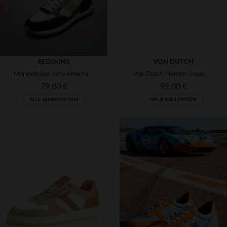
REDSKINS
VON DUTCH
Marineblaue, ecru-khakifarbene Herren-Sneaker
Von Dutch Herren-Sneaker aus Textil
79,00 €
99,00 €
ALLE JAHRESZEITEN
NEUE KOLLEKTION
VERFÜGBARE GRÖSSEN
41
42
43
44
45
VERFÜGBARE GRÖSSEN
40
42
43
46