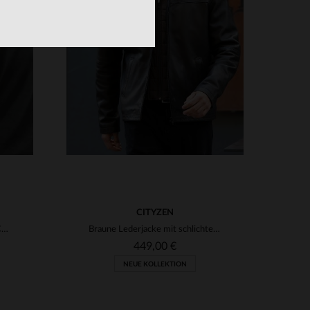
VERFÜGBARE GRÖSSEN
S
M
L
XL
2XL
3XL
3XL
4XL
5XL
CITYZEN
Schafleder-Blouson mit AC/DC-Lizenz - der "Back in Black"-Klassiker.
Braune Lederjacke mit schlichtem Hemdkragen und abnehmbarem Besatz
449,00 €
NEUE KOLLEKTION