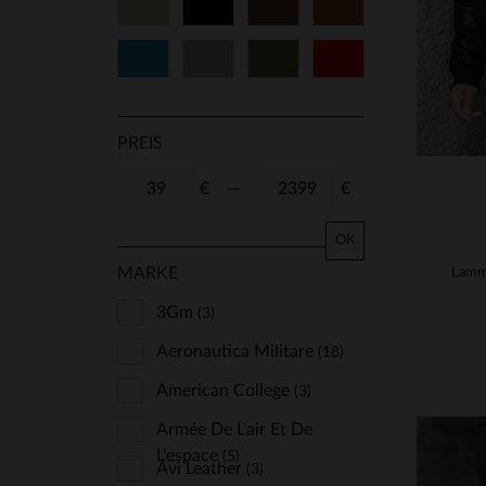
Beige
Schwarz
Braun
Cognacfarben
62
64
66
68
Blau
Grau
Grün
Rot
70
72
74
PREIS
€
—
€
OK
MARKE
3Gm
(3)
Aeronautica Militare
(18)
American College
(3)
Armée De L'air Et De
L'espace
(5)
Avi Leather
(3)