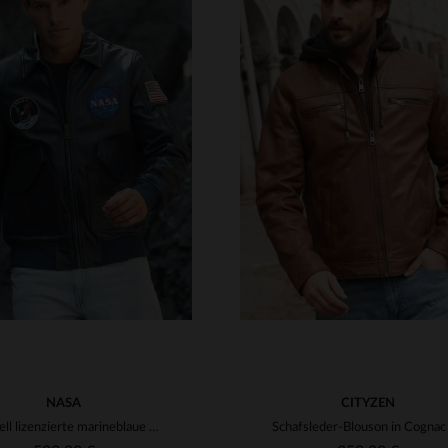
RFÜGBARE GRÖSSEN
VERFÜGBARE GRÖSSEN
M
L
XL
2XL
3XL
S
M
L
XL
2XL
4XL
5XL
4XL
5XL
NASA
CITYZEN
Offiziell lizenzierte marineblaue NASA-Lederjacke mit Hemdkragen