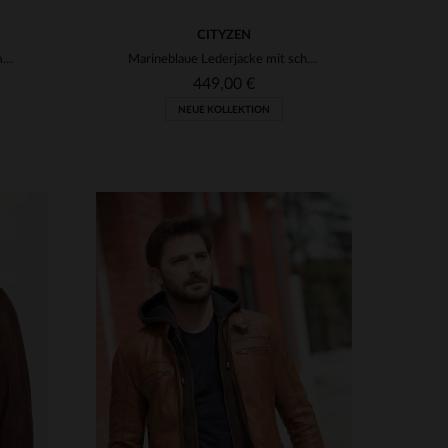
CITYZEN
Schwarze Herren-Lederjacke mit Bikerkragen
Marineblaue Lederjacke mit schlichtem Hemdkragen und abnehmbarem Besatz
449,00 €
NEUE KOLLEKTION
VERFÜGBARE GRÖSSEN
3XL
S
M
L
XL
2XL
3XL