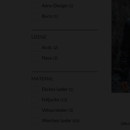
Aéro-Design
(1)
Buco
(1)
Bugatti
(1)
VE
LIZENZ
Chevignon
(15)
S
Cityzen
Acdc
(2)
(79)
Classic Legend Motors
Nasa
(2)
(157)
Cockpit Usa
(17)
MATERIAL
Cuir-City
(2)
Daytona
Dickes Leder
(134)
(1)
Deercraft
Felljacke
(13)
(1)
Freaky Nation
Veloursleder
(3)
(4)
Giovanni
Weiches Leder
(1)
(62)