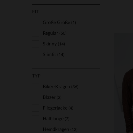
Gipsy
(2)
FIT
Iron & Resin
(7)
Last Rebels
Große Größe
(1)
(1)
Lucina
Regular
(3)
(50)
Marine Nationale
Skinny
(14)
(1)
Master
Slimfit
(14)
(27)
Milestone
(1)
TYP
Oakwood
(13)
VE
Redskins
Biker-Kragen
(129)
(36)
S
Schott
Blazer
(2)
(144)
Serge Pariente
Fliegerjacke
(4)
(63)
The Jack Leathers
Halblange
(2)
(6)
Top Gun
Hemdkragen
(1)
(12)