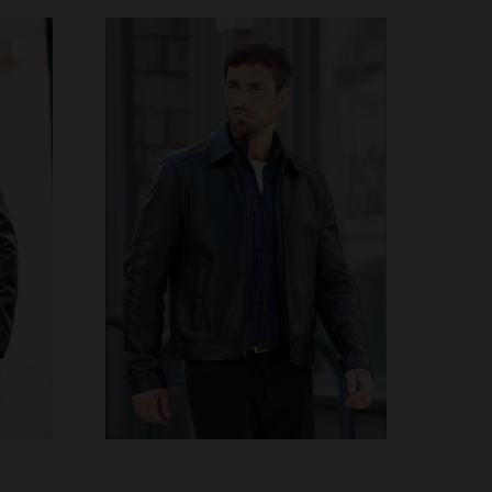
VERFÜGBARE GRÖSSEN
3XL
S
M
L
XL
2XL
3XL
4XL