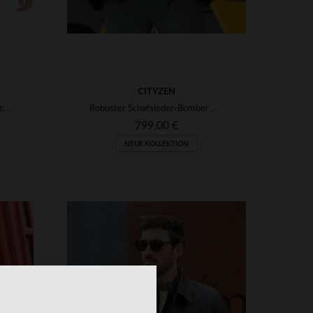
CITYZEN
Feines Schafsleder in Cognac: schmale Passform für klassischen Stil.
Robuster Schafsleder-Bomber mit Fellkragen - perfekt für kalte Tage.
799,00 €
NEUE KOLLEKTION