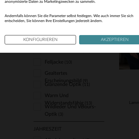
anonymisierte Daten zu Marketingzwecken zu sammeln.
VE
Sport Und Freizeit
(6)
S
Andernfalls können Sie die Parameter selbst festlegen. Wie auch immer Sie sich
Trendig Und Angesagt
(10)
entscheiden, Sie können Ihre Einstellungen jederzeit ändern.
LEDER
KONFIGURIEREN
AKZEPTIEREN
Dünn Und Leicht
(17)
Felljacke
(10)
Gealtertes
Erscheinungsbild
(9)
Glänzende Optik
(11)
Warm Und
Widerstandsfähig
(13)
Wildleder Und Velours-
Optik
(3)
JAHRESZEIT