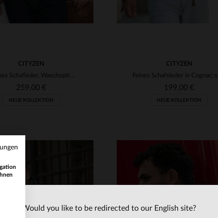
CITYZEN
CITYZEN
Weiches Schafleder, Waschoptik, abnehmbare Kapuze - zeitloser Stil.
259,00 €
199,00 €
NEUE KOLLEKTION
NEUE KOLLEKTION
mungen
gation
ihnen
Would you like to be redirected to our English site?