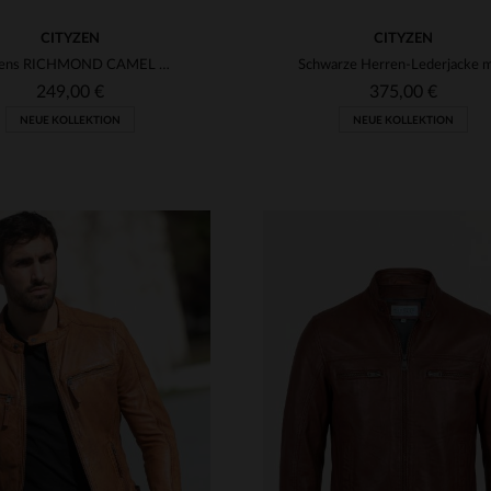
CITYZEN
CITYZEN
Cityzens RICHMOND CAMEL - Lammleder in Kamelton, schlanke Silhouette.
249,00 €
375,00 €
NEUE KOLLEKTION
NEUE KOLLEKTION
RFÜGBARE GRÖSSEN
VERFÜGBARE GRÖSSEN
M
L
XL
2XL
3XL
S
M
L
XL
2XL