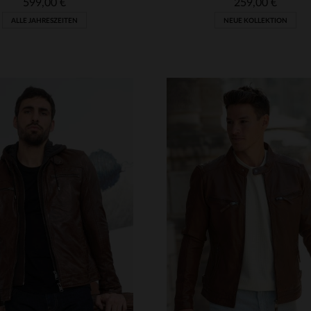
599,00 €
259,00 €
ALLE JAHRESZEITEN
NEUE KOLLEKTION
RFÜGBARE GRÖSSEN
VERFÜGBARE GRÖSSEN
M
L
XL
2XL
3XL
S
M
L
XL
2XL
4XL
4XL
5XL