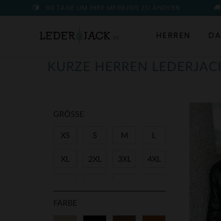
90 TAGE UM IHRE MEINUNG ZU ÄNDERN
HERREN
DA
KURZE HERREN LEDERJAC
GRÖSSE
XS
S
M
L
XL
2XL
3XL
4XL
5XL
48
50
52
FARBE
54
56
58
60