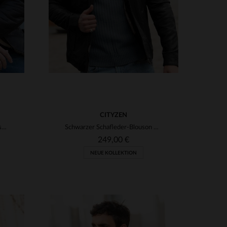
CITYZEN
Braune Bomberjacke aus Schafsleder mit Fellkragen für kühle Tage.
Schwarzer Schafleder-Blouson mit schmaler Passform - zeitlos elegant.
249,00 €
NEUE KOLLEKTION