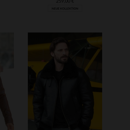
259,00 €
NEUE KOLLEKTION
VERFÜGBARE GRÖSSEN
3XL
S
M
L
XL
2XL
3XL
4XL