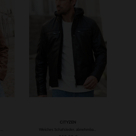
VERFÜGBARE GRÖSSEN
3XL
S
M
L
XL
2XL
3XL
4XL
5XL
CITYZEN
Schafsleder-Blouson in Cognac mit abnehmbarer Kapuze und Biker-Kragen.
Weiches Schafsleder, abnehmbare Kapuze - ideal für jeden Anlass.