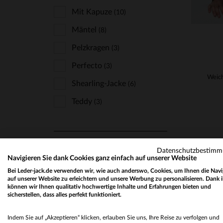
Univers Du Luxe
Mit Kapuze
(10)
(1)
Us Wings
Mäntel
(8)
(5)
Von Dutch
Pelzkragen
(2)
(3)
Perfecto
(3)
Shearling-Jacke
(6)
Teddy
(3)
STYLE
Datenschutzbestim
Navigieren Sie dank Cookies ganz einfach auf unserer Website
Farbig
(1)
Bei Leder-jack.de verwenden wir, wie auch anderswo, Cookies, um Ihnen die Navi
Klassisch Und Zeitlos
auf unserer Website zu erleichtern und unsere Werbung zu personalisieren. Dank 
(56)
können wir Ihnen qualitativ hochwertige Inhalte und Erfahrungen bieten und
sicherstellen, dass alles perfekt funktioniert.
Rockig
(6)
Schick Und Klasse
(13)
Indem Sie auf „Akzeptieren“ klicken, erlauben Sie uns, Ihre Reise zu verfolgen und