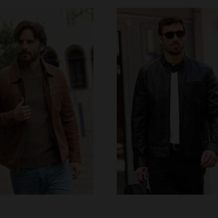
VERFÜGBARE GRÖSSEN
S
M
L
XL
2XL
RFÜGBARE GRÖSSEN
L
XL
2XL
3XL
4XL
4XL