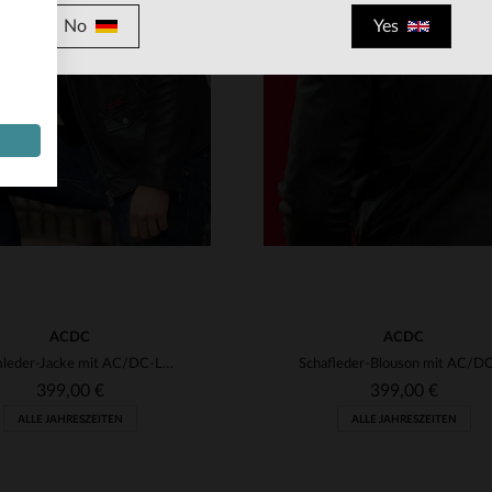
RFÜGBARE GRÖSSEN
No
Yes
M
L
XL
2XL
3XL
VERFÜGBARE GRÖSSEN
4XL
5XL
S
M
L
XL
2XL
ACDC
ACDC
Lammleder-Jacke mit AC/DC-Lizenz: Highway to Hell-Design.
399,00 €
399,00 €
ALLE JAHRESZEITEN
ALLE JAHRESZEITEN