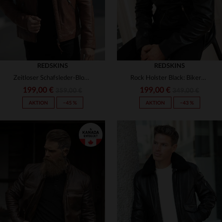
REDSKINS
REDSKINS
Zeitloser Schafsleder-Blouson in Cognac mit matelierten Schultern.
Rock Holster Black: Bikerblouson aus Lammleder von Redskins.
199,00 €
199,00 €
359,00 €
349,00 €
AKTION
−45 %
AKTION
−43 %
VERFÜGBARE GRÖSSEN
VERFÜGBARE GRÖSSEN
S
M
L
XL
2XL
S
M
L
XL
2XL
3XL
3XL