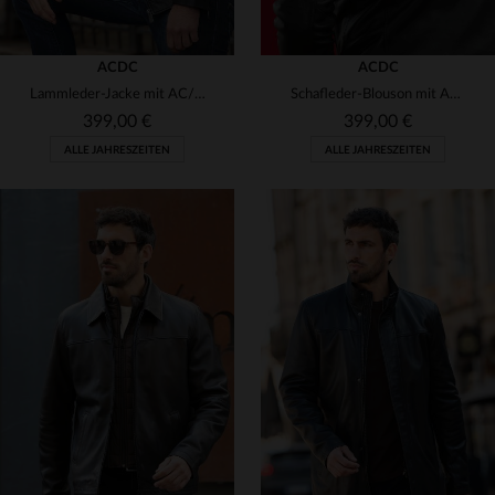
ACDC
ACDC
Lammleder-Jacke mit AC/DC-Lizenz: Highway to Hell-Design.
Schafleder-Blouson mit AC/DC-Lizenz - der "Back in Black"-Klassiker.
399,00 €
399,00 €
ALLE JAHRESZEITEN
ALLE JAHRESZEITEN
VERFÜGBARE GRÖSSEN
VERFÜGBARE GRÖSSEN
M
L
XL
2XL
3XL
S
M
L
XL
2XL
4XL
3XL
4XL