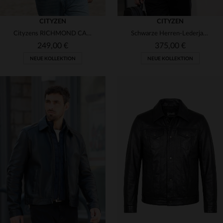
CITYZEN
CITYZEN
Cityzens RICHMOND CAMEL - Lammleder in Kamelton, schlanke Silhouette.
Schwarze Herren-Lederjacke mit Bikerkragen
249,00 €
375,00 €
NEUE KOLLEKTION
NEUE KOLLEKTION
VERFÜGBARE GRÖSSEN
VERFÜGBARE GRÖSSEN
S
M
L
XL
2XL
S
M
L
XL
2XL
3XL
4XL
3XL
4XL