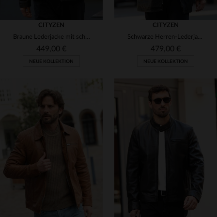
CITYZEN
CITYZEN
Braune Lederjacke mit schlichtem Hemdkragen und abnehmbarem Besatz
Schwarze Herren-Lederjacke mit abnehmbarem Besatz
449,00 €
479,00 €
NEUE KOLLEKTION
NEUE KOLLEKTION
VERFÜGBARE GRÖSSEN
VERFÜGBARE GRÖSSEN
S
M
L
XL
2XL
S
M
L
XL
2XL
3XL
4XL
3XL
4XL