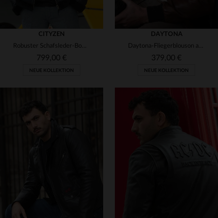
CITYZEN
DAYTONA
Robuster Schafsleder-Bomber mit Fellkragen - perfekt für kalte Tage.
Daytona-Fliegerblouson aus weichem Lammleder mit Pelzkragen.
799,00 €
379,00 €
NEUE KOLLEKTION
NEUE KOLLEKTION
VERFÜGBARE GRÖSSEN
VERFÜGBARE GRÖSSEN
S
M
L
XL
2XL
S
M
L
XL
2XL
3XL
4XL
5XL
3XL
4XL
11XL