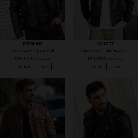
REDSKINS
SCHOTT
Glattes Lammleder, matelierte Schultern - der schlanke Bikerlook.
Schotts LCBOMB BLACK: MA-1-Bomber aus glattem Lammleder, schlank.
199,00 €
199,00 €
359,00 €
299,00 €
AKTION
−45 %
AKTION
−33 %
VERFÜGBARE GRÖSSEN
VERFÜGBARE GRÖSSEN
S
M
L
XL
2XL
S
M
L
XL
2XL
3XL
3XL