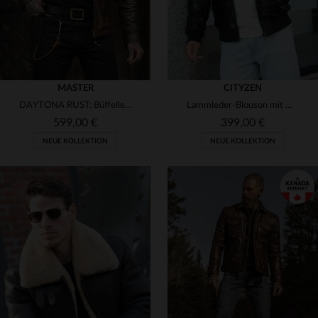
MASTER
CITYZEN
DAYTONA RUST: Büffelleder, Rostfarbe und slimfit für echten Look.
Lammleder-Blouson mit Wollkragen - zeitloser Aviator-Stil von Cityzen.
599,00 €
399,00 €
NEUE KOLLEKTION
NEUE KOLLEKTION
VERFÜGBARE GRÖSSEN
VERFÜGBARE GRÖSSEN
XS
S
M
L
XL
S
M
L
XL
2XL
2XL
3XL
4XL
3XL
4XL
5XL