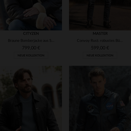
CITYZEN
MASTER
Braune Bomberjacke aus Schafsleder mit Fellkragen für kühle Tage.
Convoy Rust: robustes Büffelleder mit Patina-Effekt für lässigen Stil.
799,00 €
599,00 €
NEUE KOLLEKTION
NEUE KOLLEKTION
VERFÜGBARE GRÖSSEN
VERFÜGBARE GRÖSSEN
S
M
L
XL
2XL
XS
S
M
L
XL
3XL
4XL
5XL
2XL
3XL
4XL