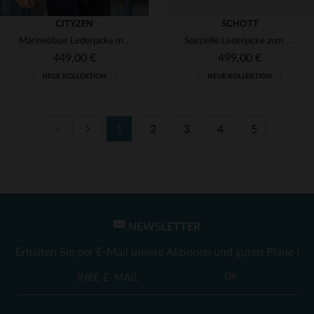
CITYZEN
SCHOTT
Marineblaue Lederjacke mit schlichtem Hemdkragen und abnehmbarem Besatz
Spezielle Lederjacke zum 20-jährigen Jubiläum von Leder-Jack.de in Zusammenarbeit mit Schott NYC
449,00 €
499,00 €
NEUE KOLLEKTION
NEUE KOLLEKTION
1
2
3
4
5
VERFÜGBARE GRÖSSEN
VERFÜGBARE GRÖSSEN
S
M
L
XL
2XL
S
M
L
XL
2XL
3XL
4XL
3XL
4XL
NEWSLETTER
Erhalten Sie per E-Mail unsere Aktionen und guten Pläne !
OK