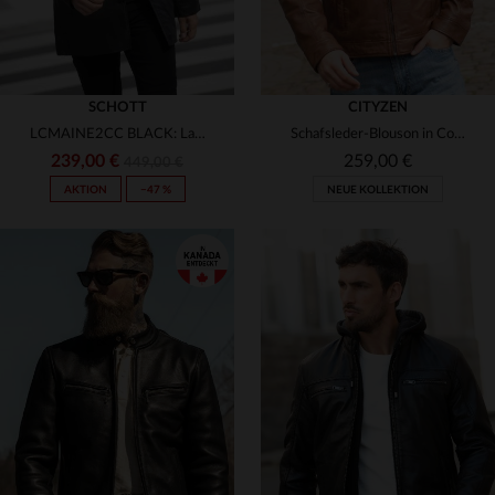
SCHOTT
CITYZEN
LCMAINE2CC BLACK: Lammlederblouson von Schott, warm und klassisch.
Schafsleder-Blouson in Cognac mit abnehmbarer Kapuze und Biker-Kragen.
239,00 €
259,00 €
449,00 €
AKTION
−47 %
NEUE KOLLEKTION
VERFÜGBARE GRÖSSEN
VERFÜGBARE GRÖSSEN
S
M
L
XL
2XL
S
M
L
XL
2XL
3XL
3XL
4XL
5XL