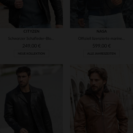
CITYZEN
NASA
Schwarzer Schafleder-Blouson mit schmaler Passform - zeitlos elegant.
Offiziell lizenzierte marineblaue NASA-Lederjacke mit Hemdkragen
249,00 €
599,00 €
NEUE KOLLEKTION
ALLE JAHRESZEITEN
VERFÜGBARE GRÖSSEN
VERFÜGBARE GRÖSSEN
S
M
L
XL
2XL
S
M
L
XL
2XL
3XL
4XL
5XL
3XL
4XL