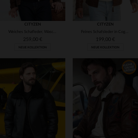
CITYZEN
CITYZEN
Weiches Schafleder, Waschoptik, abnehmbare Kapuze - zeitloser Stil.
Feines Schafsleder in Cognac: schmale Passform für klassischen Stil.
259,00 €
199,00 €
NEUE KOLLEKTION
NEUE KOLLEKTION
VERFÜGBARE GRÖSSEN
VERFÜGBARE GRÖSSEN
S
M
L
XL
2XL
S
M
L
XL
2XL
3XL
4XL
5XL
3XL