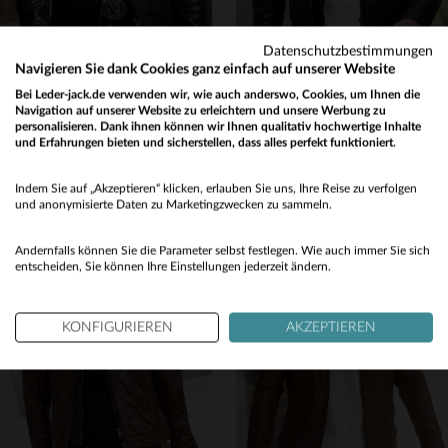
Datenschutzbestimmungen
Navigieren Sie dank Cookies ganz einfach auf unserer Website
MASTER
CITYZEN
Bei Leder-jack.de verwenden wir, wie auch anderswo, Cookies, um Ihnen die
Navigation auf unserer Website zu erleichtern und unsere Werbung zu
Dicke schwarze Lederjacke mit Bikerkragen
Weiches Schafsleder, abnehmbare Kapuze - ideal für jeden Anlass.
personalisieren. Dank ihnen können wir Ihnen qualitativ hochwertige Inhalte
599,00 €
259,00 €
und Erfahrungen bieten und sicherstellen, dass alles perfekt funktioniert.
Would you like to be redirected to our English site?
NEUE KOLLEKTION
NEUE KOLLEKTION
Indem Sie auf „Akzeptieren“ klicken, erlauben Sie uns, Ihre Reise zu verfolgen
No
und anonymisierte Daten zu Marketingzwecken zu sammeln.
Yes
Andernfalls können Sie die Parameter selbst festlegen. Wie auch immer Sie sich
entscheiden, Sie können Ihre Einstellungen jederzeit ändern.
VERFÜGBARE GRÖSSEN
VERFÜGBARE GRÖSSEN
XS
S
M
L
XL
S
M
L
XL
2XL
KONFIGURIEREN
AKZEPTIEREN
2XL
3XL
4XL
3XL
4XL