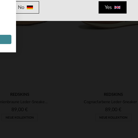
VERFÜGBARE GRÖSSEN
No
Yes
40
41
42
43
44
RFÜGBARE GRÖSSEN
M
L
XL
46
REDSKINS
REDSKINS
Kastanienbraune Leder-Sneaker mit niedrigem Schaft
89,00 €
89,00 €
NEUE KOLLEKTION
NEUE KOLLEKTION