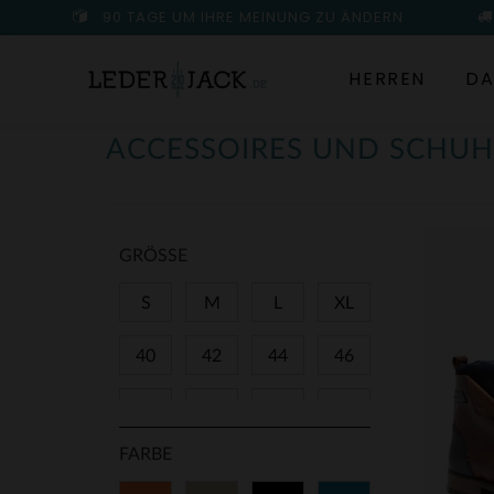
90 TAGE UM IHRE MEINUNG ZU ÄNDERN
HERREN
DA
ACCESSOIRES UND SCHUH
GRÖSSE
S
M
L
XL
40
42
44
46
48
80
90
95
FARBE
100
105
TU
8