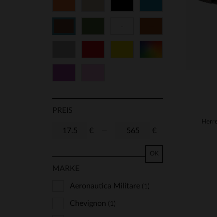
Orange
Beige
Schwarz
Blau
8 1/2
9
9 1/2
10
Grün
Weiß
Cognacfarben
Braun
11
41
43
45
Grau
Rot
Gelb
Vielfarbig
47
Lila
Rosa
PREIS
€
—
€
OK
MARKE
Aeronautica Militare
(1)
Chevignon
(1)