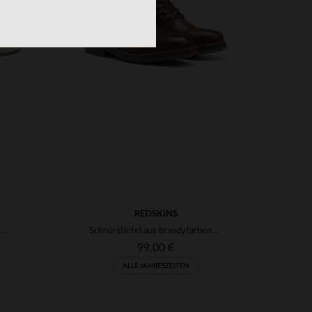
45
VERFÜGBARE GRÖSSEN
8
8 1/2
9
9 1/2
REDSKINS
Cognacfarbene Leder-Sneaker mit Schnürsenkeln und Reißverschluss
Schnürstiefel aus brandyfarbenem Leder
99,00 €
ALLE JAHRESZEITEN