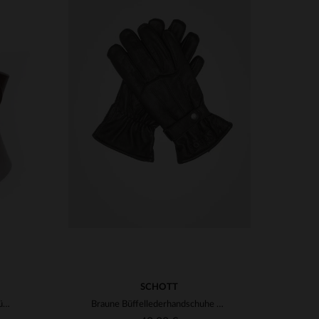
VERFÜGBARE GRÖSSEN
90
95
100
105
SCHOTT
Brauner Rothaut-Ledergürtel für Männer
Braune Büffellederhandschuhe mit Druckknöpfen