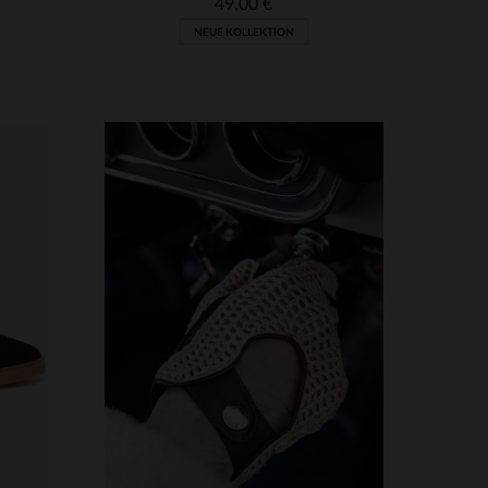
49,00 €
NEUE KOLLEKTION
VERFÜGBARE GRÖSSEN
M
L
XL