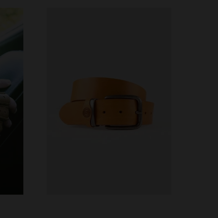
45
VERFÜGBARE GRÖSSEN
40
41
43
44