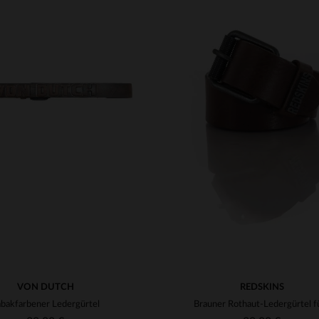
RFÜGBARE GRÖSSEN
41
42
43
44
46
VERFÜGBARE GRÖSSEN
47
48
90
95
100
VON DUTCH
REDSKINS
abakfarbener Ledergürtel