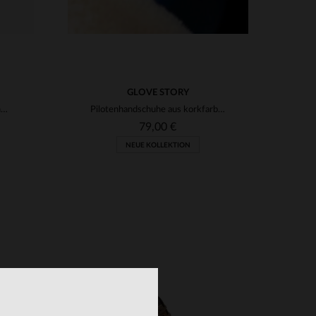
GLOVE STORY
Niedrige Sneaker aus kastanienbraunem und grauem Wildleder
Pilotenhandschuhe aus korkfarbenem Leder mit Baumwollhaken
79,00 €
NEUE KOLLEKTION