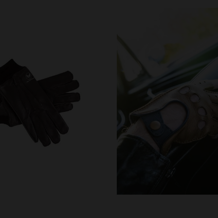
VERFÜGBARE GRÖSSEN
40
41
42
43
44
RFÜGBARE GRÖSSEN
41
42
43
44
45
46