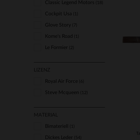
Classic Legend Motors
(18)
Cockpit Usa
(1)
Glove Story
(7)
VE
Kome's Road
(1)
40
Le Formier
(2)
Redskins
(39)
LIZENZ
Schott
(3)
Serge Pariente
Royal Air Force
(1)
(6)
Vanzetti
Steve Mcqueen
(2)
(12)
Von Dutch
(11)
MATERIAL
Bimateriell
(1)
T
Dickes Leder
(54)