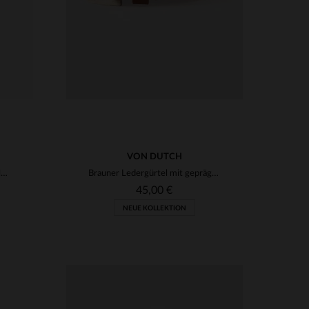
VON DUTCH
Cognacfarbener Gürtel aus Vollnarbenleder
Brauner Ledergürtel mit geprägtem Von Dutch-Logo
45,00 €
NEUE KOLLEKTION