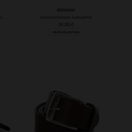
REDSKINS
Fahrhandschuhe aus Hirschleder, Kork und blaue Fäustlinge
haselnussfarbener Ledergürtel
39,00 €
NEUE KOLLEKTION
VERFÜGBARE GRÖSSEN