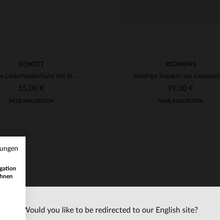
SCHOTT
REDSKINS
Braune Lederhandschuhe mit Riemen und Druckknöpfen
55,00 €
99,00 €
NEUE KOLLEKTION
NEUE KOLLEKTION
mungen
gation
ihnen
Would you like to be redirected to our English site?